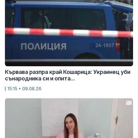
Кървава разпра край Кошарица: Украинец уби
сънародника си и опита...
15:15 • 09.08.26