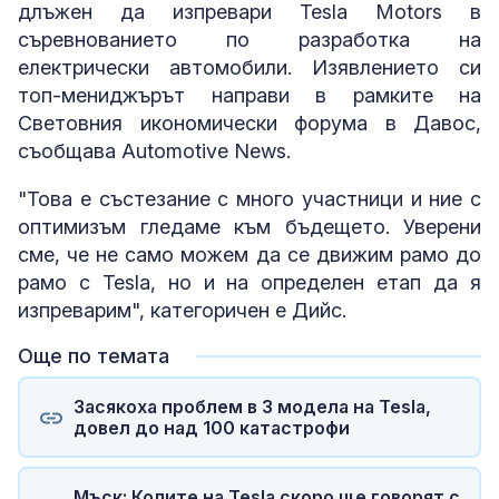
длъжен да изпревари Tesla Motors в
съревнованието по разработка на
електрически автомобили. Изявлението си
топ-мениджърът направи в рамките на
Световния икономически форума в Давос,
съобщава Automotive News.
"Това е състезание с много участници и ние с
оптимизъм гледаме към бъдещето. Уверени
сме, че не само можем да се движим рамо до
рамо с Tesla, но и на определен етап да я
изпреварим", категоричен е Дийс.
Още по темата
Засякоха проблем в 3 модела на Tesla,
довел до над 100 катастрофи
Мъск: Колите на Tesla скоро ще говорят с