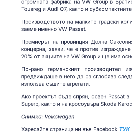
огромната фабрика на VW Group в Братис
Touareg и Audi Q7, както и субкомпактните
Производството на малките градски коли
заеме именно VW Passat.
Премиерът на провинция Долна Саксония
концерна, заяви, че е против изграждан
20% от акциите на VW Group и ще има осн
По-рано германският производител и
предвиждаше в него да са сглобява следв
използва същите агрегати.
Ако проектът бъде спрян, освен Passat 
Superb, както и на кросоувъра Skoda Karoq
Снимка: Volkswagen
Харесайте страница ни във Facebook
ТУК