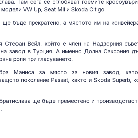
жегите
лава. Там сега се сглобяват гоемите кросоувър
 модели VW Up, Seat Mii и Skoda Citigo.
ЕС с нови сан
 ще бъде прекратено, а мястото им на конвейер
отговор на р
въздушни уда
Киев
 Стефан Вейл, който е член на Надзорния съве
Съдът остави
е на завод в Турция. А именно Долна Саксония д
младежите, у
овна роля при гласуването.
Георги на Мл
хълм в Пловд
збра Маниса за място за новия завод, кат
ащото поколение Passat, както и Skoda Superb, к
в Братислава ще бъде преместено и производствот
.