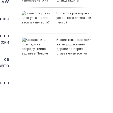
слънцезащита
и VW
кции в
Болестта ръка-крак-
а ще
уските
уста – кого засяга най-
ри по
често?
т на
 в ареста
Безплатните прегледи
ържи
били
за репродуктивно
адежкия
здраве в Петрич
ив
стават ежемесечни
о се
ойто
о на