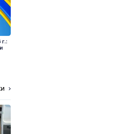
г.:
и
КИ