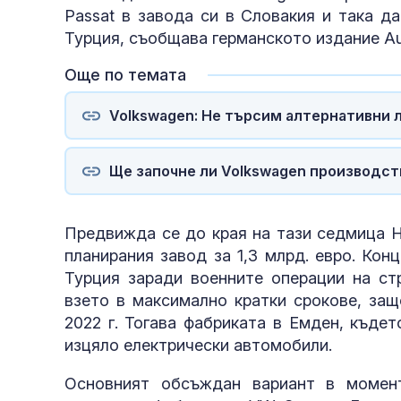
Passat в завода си в Словакия и така д
Турция, съобщава германското издание A
Още по темата
Volkswagen: Не търсим алтернативни л
Ще започне ли Volkswagen производст
Предвижда се до края на тази седмица 
планирания завод за 1,3 млрд. евро. Кон
Турция заради военните операции на ст
взето в максимално кратки срокове, защ
2022 г. Тогава фабриката в Емден, къдет
изцяло електрически автомобили.
Основният обсъждан вариант в момен