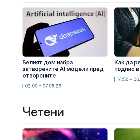
Белият дом избра
Как да р
затворените AI модели пред
подпис в
отворените
14:50 • 06
02:00 • 07.08.26
Четени