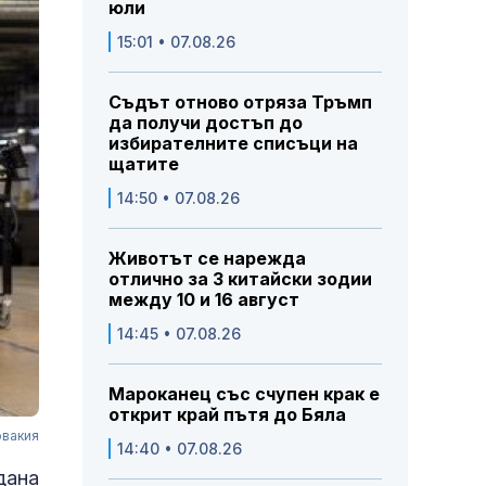
юли
15:01 • 07.08.26
Съдът отново отряза Тръмп
да получи достъп до
избирателните списъци на
щатите
14:50 • 07.08.26
Животът се нарежда
отлично за 3 китайски зодии
между 10 и 16 август
14:45 • 07.08.26
Мароканец със счупен крак е
открит край пътя до Бяла
овакия
14:40 • 07.08.26
дана