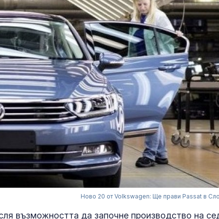
Ново 20 от Volkswagen: Ще прави Passat в Сл
сля възможността да започне производство на се