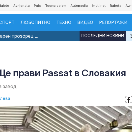
ialoto
Az-jenata
Puls
Teenproblem
Automedia
Imoti.net
Rabota
Az-
СПОРТ
ЛЮБОПИТНО
ТЕХНО
ВИДЕО
РЕПОРТАЖИ
рен прозорец ...
ПОСЛЕДНИ НОВИНИ
 Ще прави Passat в Словакия
а завод
илева