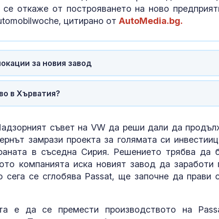
а се откаже от построяването на ново предприят
utomobilwoche, цитирано от
AutoMedia.bg.
окации за новия завод
во в Хърватия?
Надзорният съвет на VW да реши дали да продъл
цернът замрази проекта за голямата си инвестииц
Трагедия: Дет
раната в съседна Сирия. Решението трябва да 
след пръскан
насекоми в с
ото компанията иска новият завод да заработи 
апартамент
о сега се сглобява Passat, ще започне да прави 
В кадър: И дн
безплатна ми
та е да се премести производството на Pass
вода в София