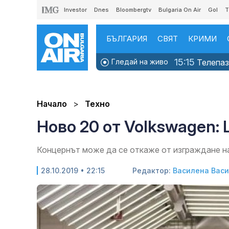
Investor
Dnes
Bloombergtv
Bulgaria On Air
Gol
T
БЪЛГАРИЯ
СВЯТ
КРИМИ
15:15
Гледай на живо
Телепаза
Начало
Техно
Ново 20 от Volkswagen:
Концернът може да се откаже от изграждане н
28.10.2019 • 22:15
Редактор:
Василена Вас