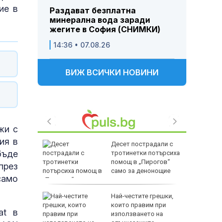
ие в
Раздават безплатна
минерална вода заради
жегите в София (СНИМКИ)
14:36 • 07.08.26
ВИЖ ВСИЧКИ НОВИНИ
жи с
ия в
е почина
Десет пострадали с
бъде
е срещу
тротинетки потърсиха
ъседен
помощ в „Пирогов“
през
само за денонощие
само
ес
Най-честите грешки,
нерална
които правим при
at в
 заради
използването на