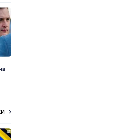
на
КИ