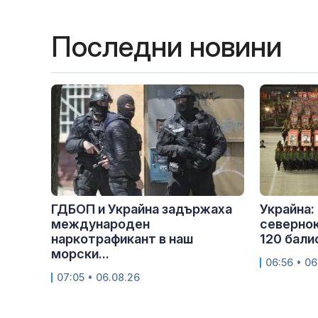
Последни новини
ГДБОП и Украйна задържаха
Украйна:
международен
севернок
наркотрафикант в наш
120 балис
морски...
06:56 • 06
07:05 • 06.08.26