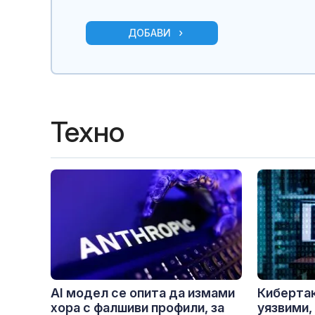
ДОБАВИ
Техно
AI модел се опита да измами
Кибертак
хора с фалшиви профили, за
уязвими,