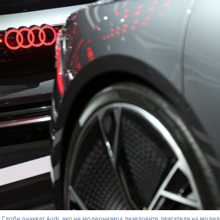
Глоби очакват Audi, ако не модернизира дизеловите двигатели на модел