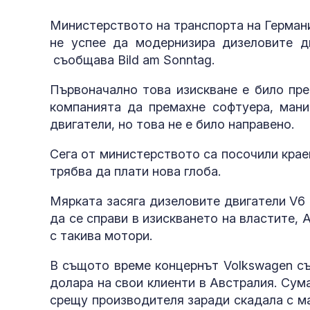
Министерството на транспорта на Германи
не успее да модернизира дизеловите д
съобщава Bild am Sonntag.
Първоначално това изискване е било пре
компанията да премахне софтуера, мани
двигатели, но това не е било направено.
Сега от министерството са посочили краен
трябва да плати нова глоба.
Мярката засяга дизеловите двигатели V6 
да се справи в изискването на властите, 
с такива мотори.
В същото време концернът Volkswagen съ
долара на свои клиенти в Австралия. Сум
срещу производителя заради скадала с ма