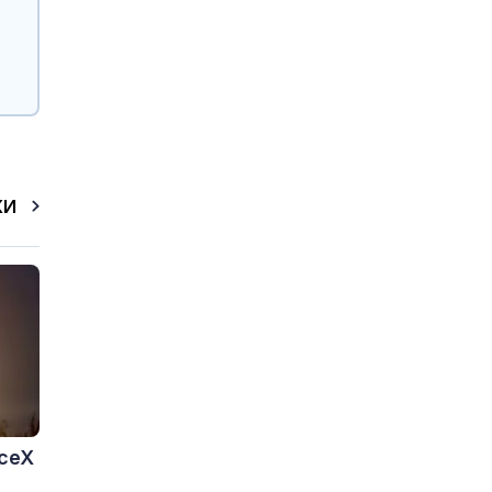
КИ
aceX