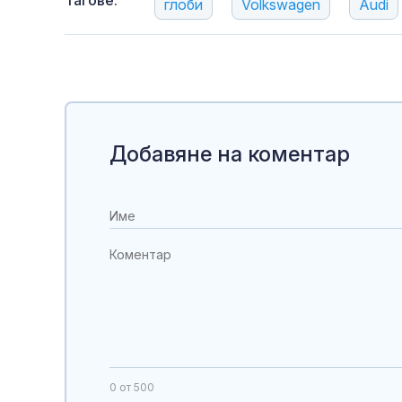
Тагове:
глоби
Volkswagen
Audi
Добавяне на коментар
0
от 500