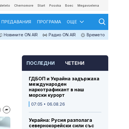
deteto
Chernomore
Start
Posoka
Boec
Megavselena
ПРЕДАВАНИЯ
ПРОГРАМА
ОЩЕ
Новините ON AIR
Радио ON AIR
Времето
ПОСЛЕДНИ
ЧЕТЕНИ
ГДБОП и Украйна задържаха
международен
наркотрафикант в наш
морски курорт
07:05 • 06.08.26
Украйна: Русия разполага
севернокорейски сили със