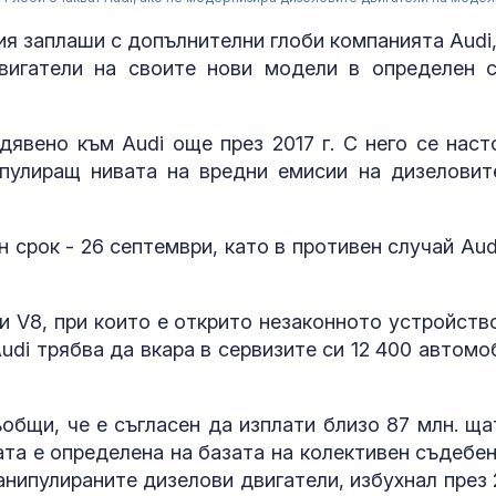
я заплаши с допълнителни глоби компанията Audi,
вигатели на своите нови модели в определен с
дявено към Audi още през 2017 г. С него се наст
пулиращ нивата на вредни емисии на дизеловит
 срок - 26 септември, като в противен случай Aud
и V8, при които е открито незаконното устройство
Има ли алтер
НАТО за Укра
Audi трябва да вкара в сервизите си 12 400 автомо
общи, че е съгласен да изплати близо 87 млн. ща
Убитият мъж 
ата е определена на базата на колективен съдебен
Пловдив е на
нипулираните дизелови двигатели, избухнал през 
години от Кр