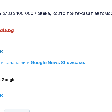
а близо 100 000 човека, които притежават автомо
ЦСКА 1948 с
равенство с
Панатинайко
dia.bg
Жълт код:
Температурит
до 37 градуса
УК
 в канала ни в
Google News Showcase.
 Google
УК