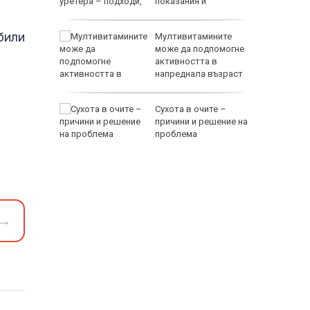
показания и
противопоказания
били
Мултивитамините
рещу
може да подпомогне
с
активността в
напреднала възраст
Сухота в очите –
е днес
причини и решение на
проблема
118000 
→