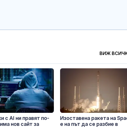
ВИЖ ВСИЧ
и с AI ни правят по-
Изоставена ракета на Sp
 има нов сайт за
е на път да се разбие в