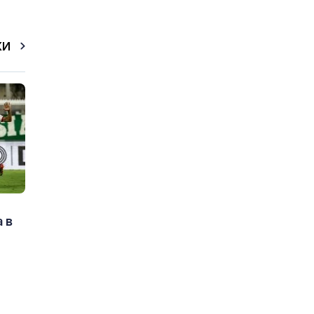
КИ
 в