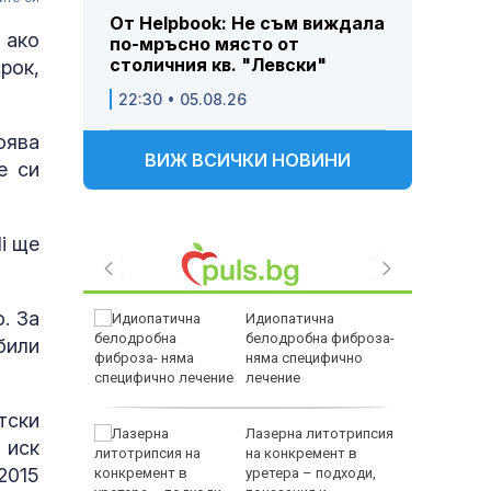
От Helpbook: Не съм виждала
 ако
по-мръсно място от
столичния кв. "Левски"
рок,
22:30 • 05.08.26
оява
ВИЖ ВСИЧКИ НОВИНИ
е си
i ще
. За
натива на
Идиопатична
йна?
белодробна фиброза-
били
няма специфично
лечение
тски
в
Лазерна литотрипсия
 иск
 31
на конкремент в
2015
ичим
уретера – подходи,