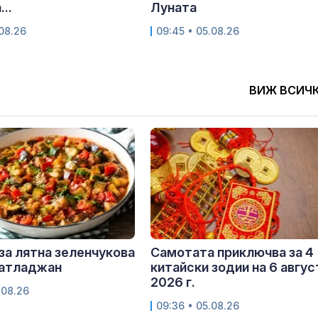
..
Луната
.08.26
09:45 • 05.08.26
ВИЖ ВСИЧ
за лятна зеленчукова
Самотата приключва за 4
патладжан
китайски зодии на 6 авгус
2026 г.
.08.26
09:36 • 05.08.26