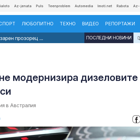
ialoto
Az-jenata
Puls
Teenproblem
Automedia
Imoti.net
Rabota
Az-
СПОРТ
ЛЮБОПИТНО
ТЕХНО
ВИДЕО
РЕПОРТАЖИ
арен прозорец ...
ПОСЛЕДНИ НОВИНИ
о не модернизира дизеловите
 си
ия в Австралия
а