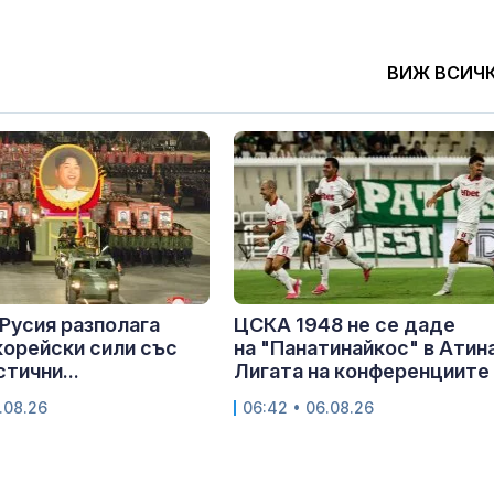
ВИЖ ВСИЧ
 Русия разполага
ЦСКА 1948 не се даде
орейски сили със
на "Панатинайкос" в Атина
тични...
Лигата на конференциите
.08.26
06:42 • 06.08.26