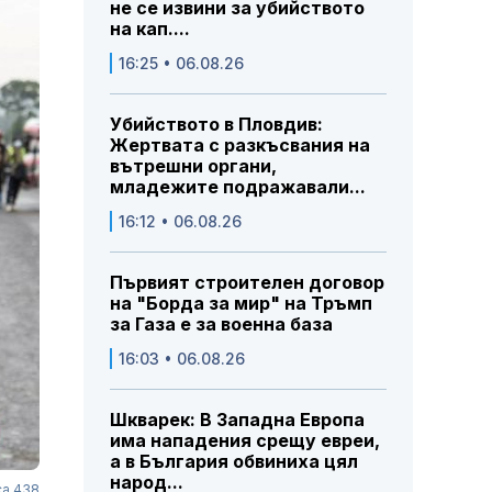
не се извини за убийството
на кап....
16:25 • 06.08.26
Убийството в Пловдив:
Жертвата с разкъсвания на
вътрешни органи,
младежите подражавали...
16:12 • 06.08.26
Първият строителен договор
на "Борда за мир" на Тръмп
за Газа е за военна база
16:03 • 06.08.26
Шкварек: В Западна Европа
има нападения срещу евреи,
а в България обвиниха цял
народ...
са 438