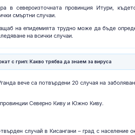
ра в североизточната провинция Итури, къдет
Глобяват със
мъж, обижда
сички смъртни случаи.
спасители и т
плажа във Ва
мащаб на епидемията трудно може да бъде опред
ледяване на всички случаи.
Изненадващи
подсказват: 
готви за
продължител
ат с грип: Какво трябва да знаем за вируса
Затвориха А
"Тракия" в дв
посоки зарад
Уганда вече са потвърдени 20 случая на заболяван
големия пожа
Пазарджик
 провинции Северно Киву и Южно Киву.
твърден случай в Кисангани – град с население о