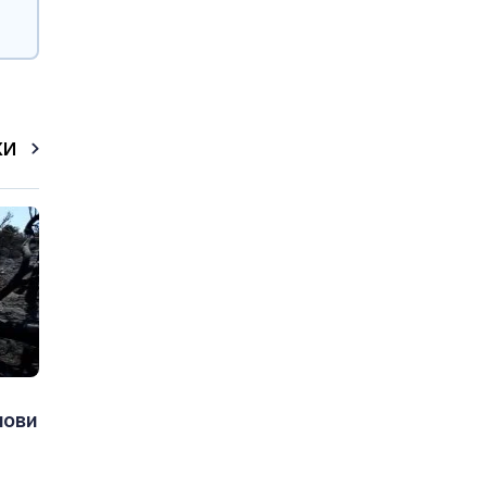
КИ
нови