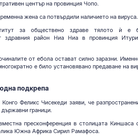
тративен център на провинция Чопо.
ременна жена са потвърдили наличието на вируса
титут за обществено здраве тялото ѝ е 
от здравния район Ниа Ниа в провинция Итур
очиналите от ебола остават силно заразни. Именн
многократно е било установявано предаване на ви
родна подкрепа
Конго Феликс Чисекеди заяви, че разпространен
а държавни граници.
ъвместна пресконференция в столицата Киншаса 
блика Южна Африка Сирил Рамафоса.