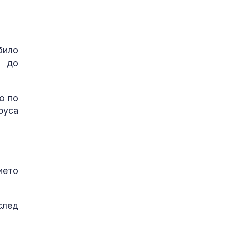
.
било
и до
о по
руса
ието
след