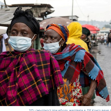
31% смъртност при ебола, жертвите в ДР Конго вече 