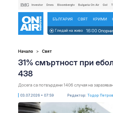
Investor
Dnes
Bloombergtv
Bulgaria On Air
Gol
T
БЪЛГАРИЯ
СВЯТ
КРИМИ
16:00
Гледай на живо
Опорни 
Начало
Свят
31% смъртност при ебол
438
Досега са потвърдени 1406 случая на заразяван
03.07.2026 • 07:59
Редактор:
Тодор Петро