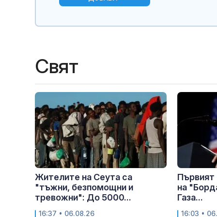
Свят
Жителите на Сеута са
Първият
"тъжни, безпомощни и
на "Борд
тревожни": До 5000...
Газа...
16:37 • 06.08.26
16:03 • 06