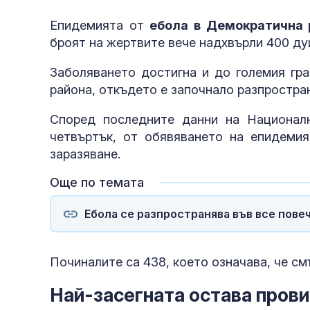
Епидемията от
ебола в Демократична 
броят на жертвите вече надхвърли 400 д
Заболяването достигна и до големия гра
района, откъдето е започнало разпростра
Според последните данни на Националн
четвъртък, от обявяването на епидемия
заразяване.
Още по темата
Ебола се разпространява във все пове
Починалите са 438, което означава, че см
Най-засегната остава пров