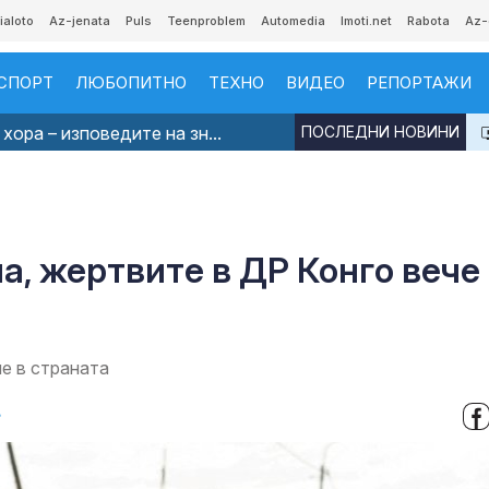
ialoto
Az-jenata
Puls
Teenproblem
Automedia
Imoti.net
Rabota
Az-
СПОРТ
ЛЮБОПИТНО
ТЕХНО
ВИДЕО
РЕПОРТАЖИ
хора – изповедите на зн...
ПОСЛЕДНИ НОВИНИ
а, жертвите в ДР Конго вече
е в страната
в