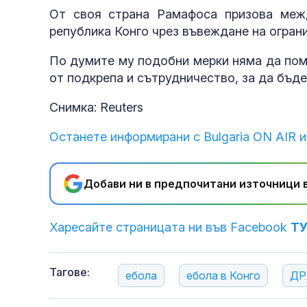
От своя страна Рамафоса призова меж
република Конго чрез въвеждане на огран
По думите му подобни мерки няма да помо
от подкрепа и сътрудничество, за да бъд
Снимка: Reuters
Останете информирани с Bulgaria ON AIR и
Добави ни в предпочитани източници в
Харесайте страницата ни във Facebook
Т
Тагове:
ебола
ебола в Конго
ДР