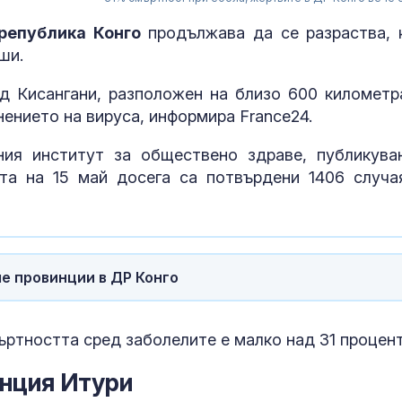
република Конго
продължава да се разраства, 
уши.
д Кисангани, разположен на близо 600 километр
нението на вируса, информира France24.
ия институт за обществено здраве, публикува
та на 15 май досега са потвърдени 1406 случа
че провинции в ДР Конго
Медведев: По
ъртността сред заболелите е малко над 31 процент
Япония да пр
вината на СА
инция Итури
Хирошима и Н