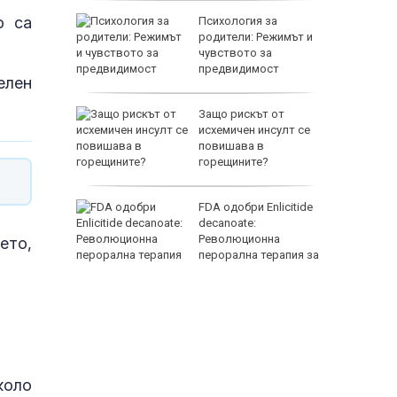
о са
 100 евро
Психология за
л
родители: Режимът и
уристи на
чувството за
рна
предвидимост
елен
 удари
Защо рискът от
Иран се
исхемичен инсулт се
повишава в
на война
горещините?
М
FDA одобри Еnlicitide
ете
decanoate:
и
Революционна
ето,
р край
перорална терапия за
висок холестерол
коло