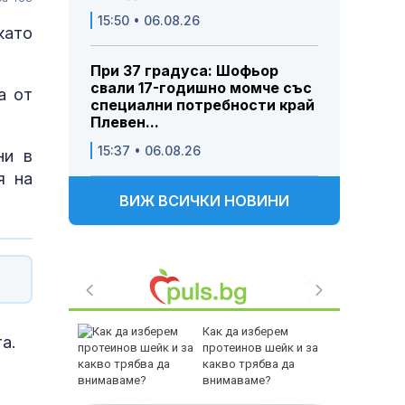
15:50 • 06.08.26
като
При 37 градуса: Шофьор
свали 17-годишно момче със
а от
специални потребности край
Плевен...
15:37 • 06.08.26
ни в
я на
ВИЖ ВСИЧКИ НОВИНИ
зор е
Как да изберем
а.
емълчава
протеинов шейк и за
Щ за
какво трябва да
агасаки
внимаваме?