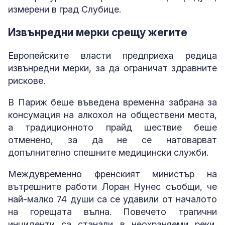
измерени в град Слубице.
Извънредни мерки срещу жегите
Европейските власти предприеха редица
извънредни мерки, за да ограничат здравните
рискове.
В Париж беше въведена временна забрана за
консумация на алкохол на обществени места,
а традиционното прайд шествие беше
отменено, за да не се натоварват
допълнително спешните медицински служби.
Междувременно френският министър на
вътрешните работи Лоран Нунес съобщи, че
най-малко 74 души са се удавили от началото
на горещата вълна. Повечето трагични
инциденти са станали в неохраняеми реки,