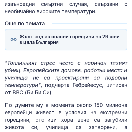
извънредни смъртни случая, свързани с
необичайно високите температури.
Още по темата
Жълт код за опасни горещини на 29 юни
в цяла България
"Топлинният стрес често е наричан тихият
убиец. Европейските домове, работни места и
училища не са проектирани за подобни
температури"
, подчерта Гебрейесус, цитиран
от BBC (Би Би Си).
По думите му в момента около 150 милиона
европейци живеят в условия на екстремни
горещини, стотици хора вече са загубили
живота си, училища са затворени, а