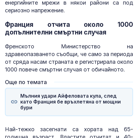
енергийните мрежи в някои райони са под
сериозно напрежение.
Франция отчита около 1000
допълнителни смъртни случая
Френското Министерство на
здравеопазването съобщи, че само за периода
от сряда насам страната е регистрирала около
1000 повече смъртни случая от обичайното.
Още по темата
Мълния удари Айфеловата кула, след
като Франция бе връхлетяна от мощни
бури
Най-тежко засегнати са хората над 65-
годишна възраст. Властите отчитат и 40-