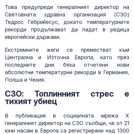
Това предупреди генералният директор на
Световната здравна организация (СЗО)
Тедрос Гебрейесус, докато температурните
рекорди продължават да падат в редица
европейски държави.
Екстремните жеги се преместват към
Централна и Източна Европа, като през
последните дни бяха отчетени нови
абсолютни температурни рекорди в Германия,
Полша и Чехия.
СЗО: Топлинният стрес е
тихият убиец
В публикация в социалната мрежа X
генералният директор на СЗО съобщи, че от 21
юни насам в Европа са регистрирани над 1300