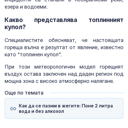
езера и водоеми.
Какво представлява топлинният
купол?
Специалистите обясняват, че настоящата
гореща вълна е резултат от явление, известно
като "топлинен купол".
При този метеорологичен модел горещият
въздух остава заключен над даден регион под
мощна зона с високо атмосферно налягане.
Още по темата
Как да се пазим в жегите: Поне 2 литра
вода и без алкохол