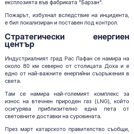
експлозията във фабриката "Барзан".
Пожарът, избухнал вследствие на инцидента,
е бил локализиран и поставен под контрол.
Стратегически енергиен
център
Индустриалният град Рас Лафан се намира на
около 80 км северно от столицата Доха и е
едно от най-важните енергийни съоръжения в
света.
Там се намира най-големият комплекс за
износ на втечнен природен газ (LNG), който
осигурява приблизително една пета от
световните доставки на суровината.
През март катарското правителство съобщи,