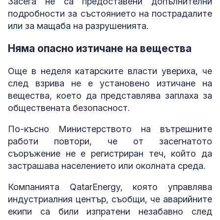
Засега не са предоставени допълнителни
подробности за състоянието на пострадалите
или за мащаба на разрушенията.
Няма опасно изтичане на вещества
Още в неделя катарските власти увериха, че
след взрива не е установено изтичане на
вещества, което да представлява заплаха за
обществената безопасност.
По-късно Министерството на вътрешните
работи повтори, че от засегнатото
съоръжение не е регистриран теч, който да
застрашава населението или околната среда.
Компанията QatarEnergy, която управлява
индустриалния център, съобщи, че аварийните
екипи са били изпратени незабавно след