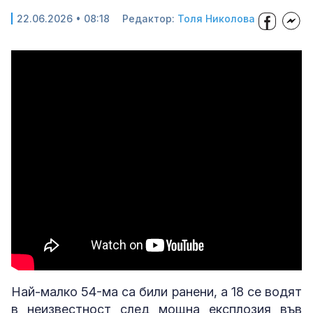
22.06.2026 • 08:18
Редактор:
Толя Николова
Най-малко 54-ма са били ранени, а 18 се водят
в неизвестност след мощна експлозия във