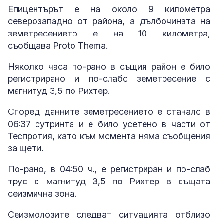
Епицентърът е на около 9 километра
северозападно от района, а дълбочината на
земетресението е на 10 километра,
съобщава Proto Thema.
Няколко часа по-рано в същия район е било
регистрирано и по-слабо земетресение с
магнитуд 3,5 по Рихтер.
Според данните земетресението е станало в
06:37 сутринта и е било усетено в части от
Теспротия, като към момента няма съобщения
за щети.
По-рано, в 04:50 ч., е регистриран и по-слаб
трус с магнитуд 3,5 по Рихтер в същата
сеизмична зона.
Сеизмолозите следват ситуацията отблизо