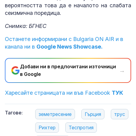
вероятността това да е началото на слабата
сеизмична поредица.
Снимка: БГНЕС
Останете информирани с Bulgaria ON AIR и в
канала ни в
Google News Showcase.
Добави ни в предпочитани източници
→
в Google
Харесайте страницата ни във Facebook
ТУК
Тагове:
земетресение
Гърция
трус
Рихтер
Теспротия