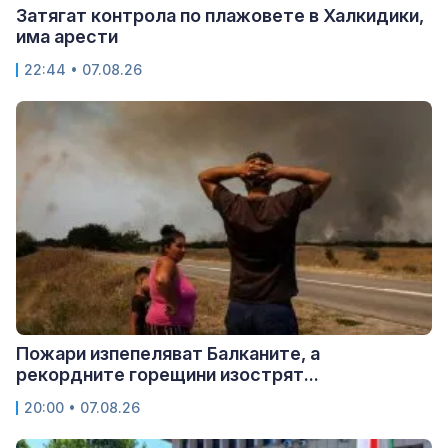
Затягат контрола по плажовете в Халкидики,
има арести
22:44 • 07.08.26
Пожари изпепеляват Балканите, а
рекордните горещини изострят...
20:00 • 07.08.26