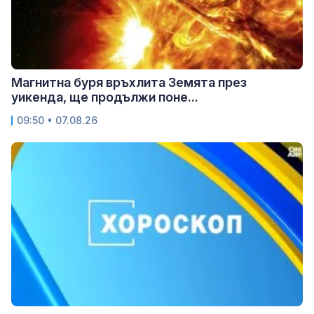
Магнитна буря връхлита Земята през
уикенда, ще продължи поне...
09:50 • 07.08.26