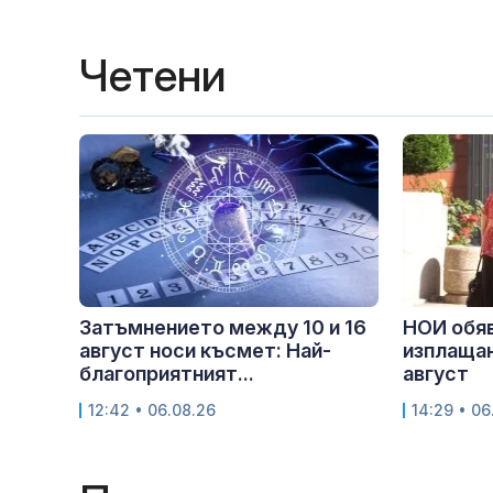
Четени
Затъмнението между 10 и 16
НОИ обяв
август носи късмет: Най-
изплащан
благоприятният...
август
12:42 • 06.08.26
14:29 • 06