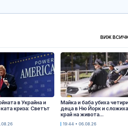
ВИЖ ВСИЧ
ойната в Украйна и
Майка и баба убиха четир
ката криза: Светът
деца в Ню Йорк и сложих
край на живота...
.08.26
19:44 • 06.08.26