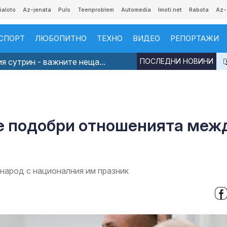
ialoto
Az-jenata
Puls
Teenproblem
Automedia
Imoti.net
Rabota
Az-
СПОРТ
ЛЮБОПИТНО
ТЕХНО
ВИДЕО
РЕПОРТАЖИ
я сутрин - важните неща...
ПОСЛЕДНИ НОВИНИ
ще подобри отношенията меж
народ с националния им празник