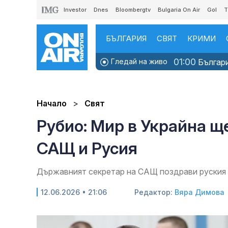
Investor
Dnes
Bloombergtv
Bulgaria On Air
Gol
T
БЪЛГАРИЯ
СВЯТ
КРИМИ
01:00
Гледай на живо
Българи
Начало
Свят
Рубио: Мир в Украйна 
САЩ и Русия
Държавният секретар на САЩ поздрави руския 
12.06.2026 • 21:06
Редактор:
Вяра Димова