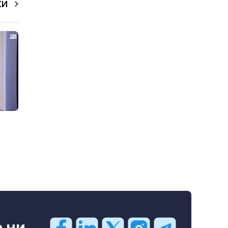
КИ
ни...