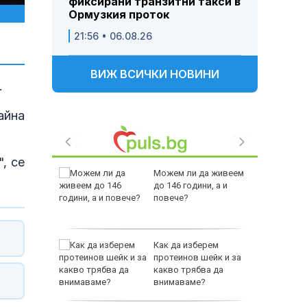
фиксирани транзитни такси в
Ормузкия проток
21:56 • 06.08.26
ВИЖ ВСИЧКИ НОВИНИ
.
айна
", се
 Пратиха
Можем ли да живеем
ката”
до 146 години, а и
 облечен
повече?
ЕО 16+)
Z-10 за
Как да изберем
протеинов шейк и за
какво трябва да
тренират
внимаваме?