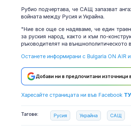
Рубио подчертава, че САЩ запазват анга
войната между Русия и Украйна.
"Ние все още се надяваме, че един трае
за руския народ, както и към по-констр
ръководителят на външнополитическото 
Останете информирани с Bulgaria ON AIR и
Добави ни в предпочитани източници в
Харесайте страницата ни във Facebook
Т
Тагове:
Русия
Украйна
САЩ