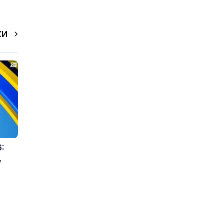
КИ
:
,