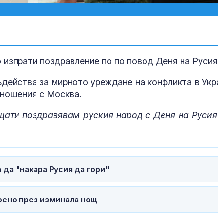
изпрати поздравление по по повод Деня на Русия
ъдейства за мирното уреждане на конфликта в Укр
тношения с Москва.
щати поздравявам руския народ с Дeня на Русия
За наказание:
в “месомелач
руски войник
в рокля (ВИД
а да "накара Русия да гори"
Китай тества 
опасни мисии:
щурмовите
носно през изминала нощ
хеликоптери 
полети под радара