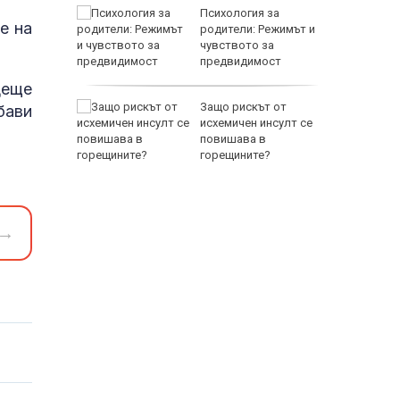
между
Психология за
е на
а се
родители: Режимът и
 един
чувството за
предвидимост
EUR
деще
 по
Защо рискът от
бави
йна за
исхемичен инсулт се
повишава в
горещините?
→
800 EUR