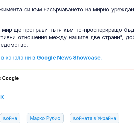
Как войните 
жимента си към насърчаването на мирно уреждан
Иран и Украйн
превърнаха в
енергиен шок
н мир ще проправи пътя към по-проспериращо бъ
Меган Маркъл
уктивни отношения между нашите две страни", до
бански в басе
ведомство.
ЧРД
 в канала ни в
Google News Showcase.
 Google
УК
война
Марко Рубио
войната в Украйна