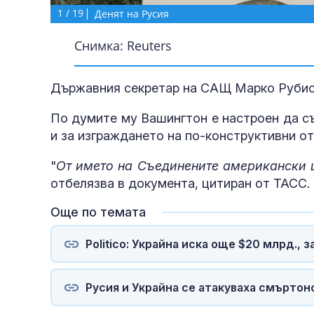
1
/
19
Денят на Русия
Снимка: Reuters
Държавния секретар на САЩ Марко Рубио 
По думите му Вашингтон е настроен да с
и за изграждането на по-конструктивни о
"
От името на Съединените американски 
отбелязва в документа, цитиран от ТАСС.
Още по темата
Politico: Украйна иска още $20 млрд., з
Русия и Украйна се атакуваха смърто