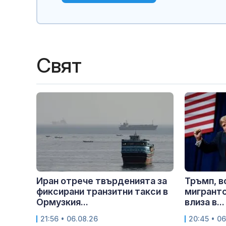
Свят
Иран отрече твърденията за
Тръмп, в
фиксирани транзитни такси в
мигрантс
Ормузкия...
влиза в...
21:56 • 06.08.26
20:45 • 06