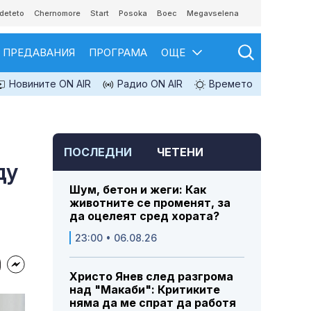
deteto
Chernomore
Start
Posoka
Boec
Megavselena
ПРЕДАВАНИЯ
ПРОГРАМА
ОЩЕ
Новините ON AIR
Радио ON AIR
Времето
ПОСЛЕДНИ
ЧЕТЕНИ
ду
Шум, бетон и жеги: Как
животните се променят, за
да оцелеят сред хората?
23:00 • 06.08.26
Христо Янев след разгрома
над "Макаби": Критиките
няма да ме спрат да работя