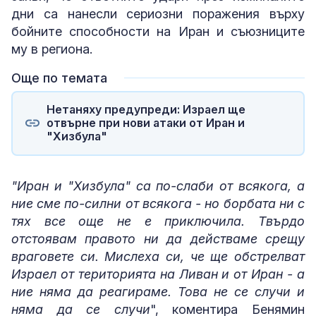
дни са нанесли сериозни поражения върху
бойните способности на Иран и съюзниците
му в региона.
Още по темата
Нетаняху предупреди: Израел ще
отвърне при нови атаки от Иран и
"Хизбула"
"Иран и "Хизбула" са по-слаби от всякога, а
ние сме по-силни от всякога - но борбата ни с
тях все още не е приключила. Твърдо
отстоявам правото ни да действаме срещу
враговете си. Мислеха си, че ще обстрелват
Израел от територията на Ливан и от Иран - а
ние няма да реагираме. Това не се случи и
няма да се случи
", коментира Бенямин