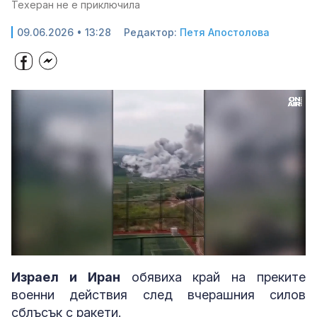
Техеран не е приключила
09.06.2026 • 13:28
Редактор:
Петя Апостолова
Loaded
:
Unmute
32.76%
Израел и Иран
обявиха край на преките
военни действия след вчерашния силов
сблъсък с ракети.