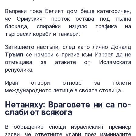
Въпреки това Белият дом беше категоричен,
че Ормузкият проток остава под пълна
блокада, спирайки изцяло трафика на
търговски кораби и танкери.
Затишието настъпи, след като лично Доналд
Тръмп
се намеси с призив към Израел да не
отмъщава за атаките от Ислямската
република.
Иран отвори отново за полети
международното летище в своята столица.
Нетаняху: Враговете ни са по-
слаби от всякога
В обръщение снощи израелският премиер
заяви, че ответните удари през изминалите