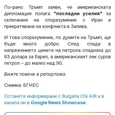
По-рано Тръмп заяви, че американската
дипломация полага
"последни усилия"
за
сключване на споразумение с Иран и
прекратяване на конфликта в Залива.
И това споразумение, по думите на Тръмп, ще
бъде много добро. След спада в
напрежението цените на петрола спаднаха до
93 долара за барел, а американският лек суров
петрол – до малко над 90.
Вижте повече в репортажа.
Снимка: БГНЕС
Останете информирани с Bulgaria ON AIR и в
канала ни в
Google News Showcase.