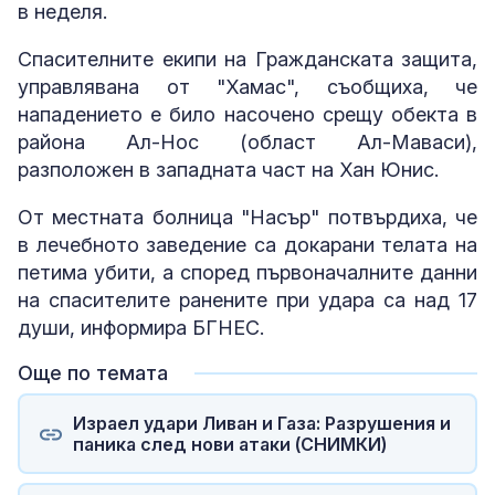
в неделя.
Спасителните екипи на Гражданската защита,
управлявана от "Хамас", съобщиха, че
нападението е било насочено срещу обекта в
района Ал-Нос (област Ал-Маваси),
разположен в западната част на Хан Юнис.
От местната болница "Насър" потвърдиха, че
в лечебното заведение са докарани телата на
петима убити, а според първоначалните данни
на спасителите ранените при удара са над 17
души, информира БГНЕС.
Още по темата
Израел удари Ливан и Газа: Разрушения и
паника след нови атаки (СНИМКИ)