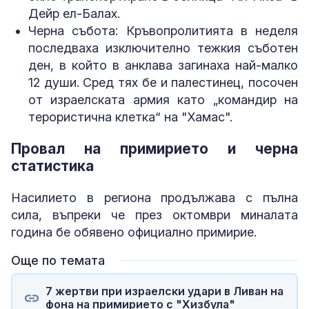
Дейр ел-Балах.
Черна събота: Кръвопролитията в неделя
последваха изключително тежкия съботен
ден, в който в анклава загинаха най-малко
12 души. Сред тях бе и палестинец, посочен
от израелската армия като „командир на
терористична клетка“ на "Хамас".
Провал на примирието и черна
статистика
Насилието в региона продължава с пълна
сила, въпреки че през октомври миналата
година бе обявено официално примирие.
Още по темата
7 жертви при израелски удари в Ливан на
фона на примирието с "Хизбула"