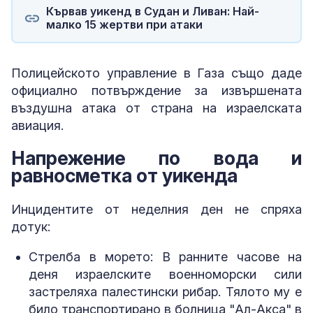
Кървав уикенд в Судан и Ливан: Най-
малко 15 жертви при атаки
Полицейското управление в Газа също даде
официално потвърждение за извършената
въздушна атака от страна на израелската
авиация.
Напрежение по вода и
равносметка от уикенда
Инцидентите от неделния ден не спряха
дотук:
Стрелба в морето: В ранните часове на
деня израелските военноморски сили
застреляха палестински рибар. Тялото му е
било транспортирано в болница "Ал-Акса" в