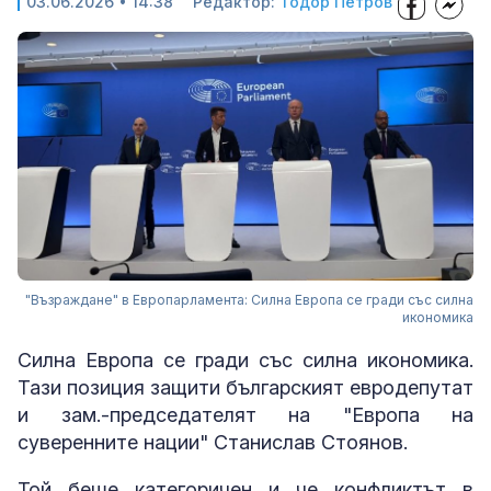
03.06.2026 • 14:38
Редактор:
Тодор Петров
"Възраждане" в Европарламента: Силна Европа се гради със силна
икономика
Силна Европа се гради със силна икономика.
Тази позиция защити българският евродепутат
и зам.-председателят на "Европа на
суверенните нации" Станислав Стоянов.
Той беше категоричен и че конфликтът в