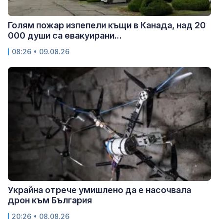
Голям пожар изпепели къщи в Канада, над 20
000 души са евакуирани...
08:26 • 09.08.26
Украйна отрече умишлено да е насочвала
дрон към България
20:26 • 08.08.26