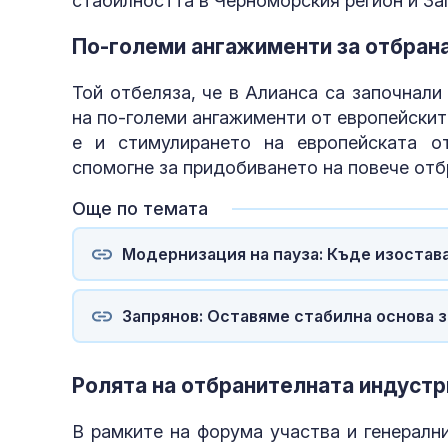
стабилността в Черноморския регион и За
По-големи ангажименти за отбрана
Той отбеляза, че в Алианса са започнал
на по-големи ангажименти от европейскит
е и стимулирането на европейската о
спомогне за придобиването на повече отб
Още по темата
Модернизация на пауза: Къде изостав
Запрянов: Оставяме стабилна основа 
Ролята на отбранителната индустр
В рамките на форума участва и генералн