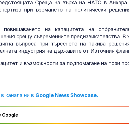
предстоящата Среща на върха на НАТО в Анкара.
спертиза при вземането на политически решени
у повишаването на капацитета на отбранител
ешения срещу съвременните предизвикателства. В 
дигна въпроса при търсенето на такива решени
елната индустрия на държавите от Източния фланг
апацитет и възможности за подпомагане на този пр
 в канала ни в
Google News Showcase.
 Google