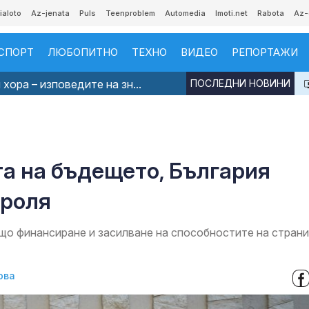
ialoto
Az-jenata
Puls
Teenproblem
Automedia
Imoti.net
Rabota
Az-
СПОРТ
ЛЮБОПИТНО
ТЕХНО
ВИДЕО
РЕПОРТАЖИ
хора – изповедите на зн...
ПОСЛЕДНИ НОВИНИ
а на бъдещето, България
 роля
о финансиране и засилване на способностите на стран
ова