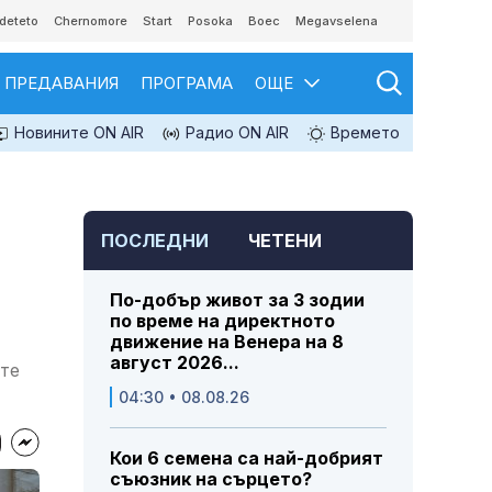
deteto
Chernomore
Start
Posoka
Boec
Megavselena
ПРЕДАВАНИЯ
ПРОГРАМА
ОЩЕ
Новините ON AIR
Радио ON AIR
Времето
ПОСЛЕДНИ
ЧЕТЕНИ
По-добър живот за 3 зодии
по време на директното
движение на Венера на 8
август 2026...
ите
04:30 • 08.08.26
Кои 6 семена са най-добрият
съюзник на сърцето?