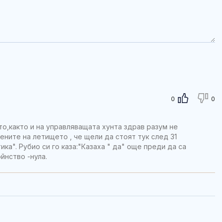
0
0
то,както и на управляващата хунта здрав разум не
ените на летището , че щели да стоят тук след 31
ка". Рубио си го каза:"Казаха " да" още преди да са
йнство -нула.