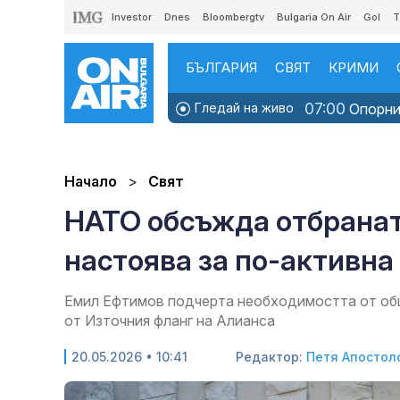
Investor
Dnes
Bloombergtv
Bulgaria On Air
Gol
T
БЪЛГАРИЯ
СВЯТ
КРИМИ
07:00
Гледай на живо
Опорни 
Начало
Свят
НАТО обсъжда отбранат
настоява за по-активна
Емил Ефтимов подчерта необходимостта от общ
от Източния фланг на Алианса
20.05.2026 • 10:41
Редактор:
Петя Апостол