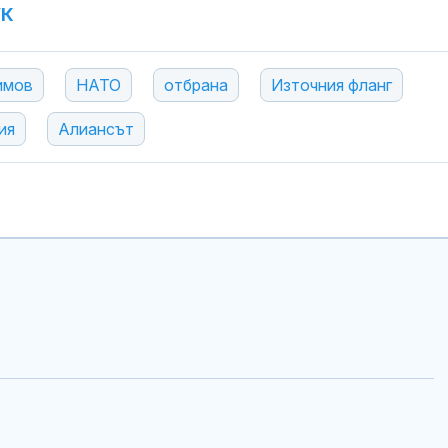
УК
имов
НАТО
отбрана
Източния фланг
ия
Алиансът