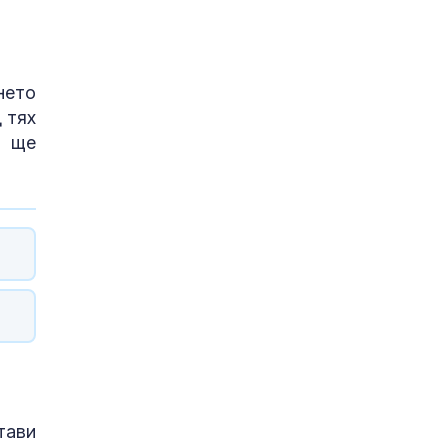
нето
 тях
о ще
тави