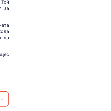
 Той
я за
ната
хода
я да
.
оцес
→