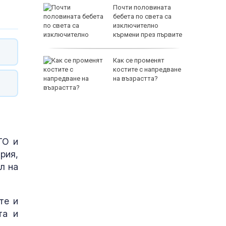
Почти половината
родава
бебета по света са
ат за 22
изключително
кърмени през първите
шест месеца
зни -
Как се променят
ои за
костите с напредване
на възрастта?
ТО и
рия,
л на
те и
та и