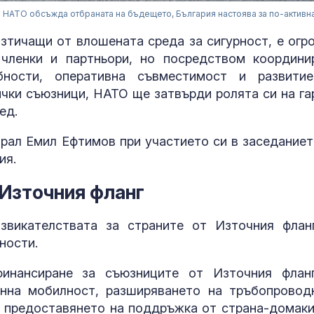
НАТО обсъжда отбраната на бъдещето, България настоява за по-активн
изтичащи от влошената среда за сигурност, е огр
 членки и партньори, но посредством координи
бности, оперативна съвместимост и развити
ички съюзници, НАТО ще затвърди ролята си на га
ед.
ирал Емил Ефтимов при участието си в заседаниет
ия.
Страх в Крем
Източния фланг
вече решава 
на руския ели
звикателствата за страните от Източния флан
ности.
Страната ни с
позиционира 
инансиране за съюзниците от Източния флан
дестинация з
енна мобилност, разширяването на тръбопровод
космически у
и предоставянето на поддръжка от страна-домаки