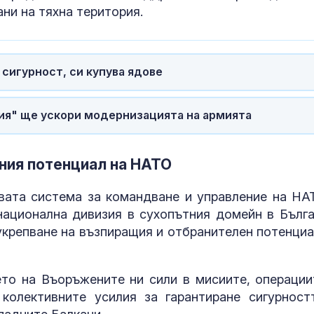
ни на тяхна територия.
Една от 36: На
Острова се п
Lada Niva уник
хил. паунда
 сигурност, си купува ядове
Венера във Ве
какво предст
зодиите?
ия" ще ускори модернизацията на армията
ния потенциал на НАТО
вата система за командване и управление на НА
ационална дивизия в сухопътния домейн в Бълга
 укрепване на възпиращия и отбранителен потенциа
то на Въоръжените ни сили в мисиите, операции
колективните усилия за гарантиране сигурност