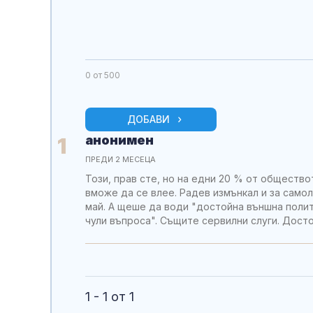
0
от 500
ДОБАВИ
анонимен
1
ПРЕДИ 2 МЕСЕЦА
Този, прав сте, но на едни 20 % от общество
вможе да се влее. Радев измънкал и за самол
май. А щеше да води "достойна външна полити
чули въпроса". Същите сервилни слуги. Досто
1 - 1 от 1