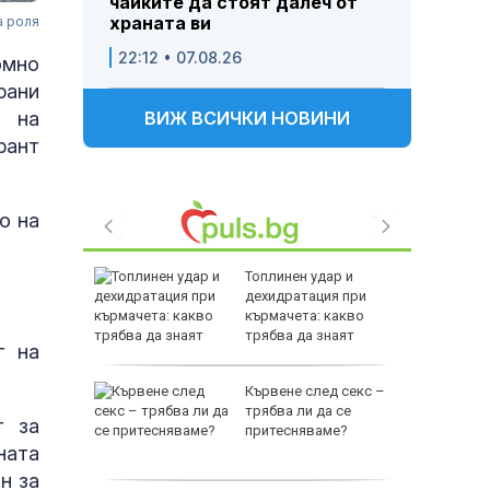
чайките да стоят далеч от
храната ви
а роля
22:12 • 07.08.26
омно
рани
е на
ВИЖ ВСИЧКИ НОВИНИ
рант
о на
ъл: ФСБ
Топлинен удар и
съдбата
дехидратация при
т
кърмачета: какво
трябва да знаят
г на
родителите
е
Кървене след секс –
като
трябва ли да се
г за
а
притесняваме?
ната
слуги
н за