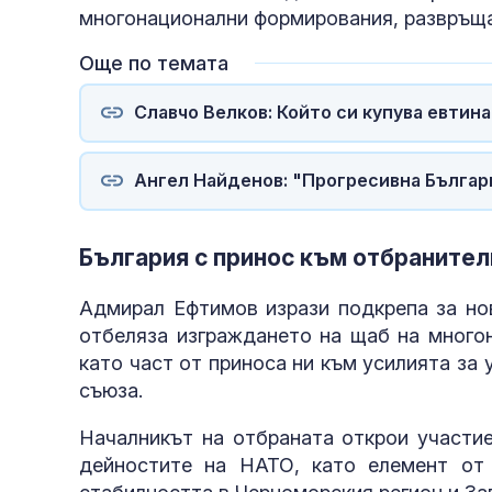
многонационални формирования, развръща
Още по темата
Славчо Велков: Който си купува евтина
Ангел Найденов: "Прогресивна Българ
България с принос към отбранител
Адмирал Ефтимов изрази подкрепа за но
отбеляза изграждането на щаб на многон
като част от приноса ни към усилията за
съюза.
Началникът на отбраната открои участие
дейностите на НАТО, като елемент от 