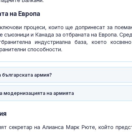
падните Балкани.
та на Европа
и ключови процеси, които ще допринесат за поема
е съюзници и Канада за отбраната на Европа. Сред
тбранителна индустриална база, което косвен
ранителни способности.
а българската армия?
за модернизацията на армията
ия
ият секретар на Алианса Марк Рюте, който предс