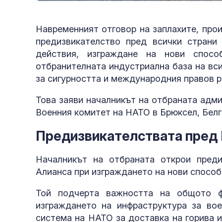
Навременният отговор на заплахите, про
предизвикателство пред всички страни
действия, изграждане на нови спосо
отбранителната индустриална база на вс
за сигурността и международния правов р
Това заяви началникът на отбраната адм
Военния комитет на НАТО в Брюксел, Белг
Предизвикателствата пред 
Началникът на отбраната открои преди
Алианса при изграждането на нови способ
Той подчерта важността на общото ф
изграждането на инфраструктура за во
система на НАТО за доставка на горива 