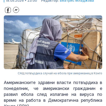
18.05.2026 • 23:00
Редактор:
Беатрис Младжова
САЩ потвърдиха случай на ебола при американец в Конго
Американските здравни власти потвърдиха в
понеделник, че американски гражданин е
развил ебола след излагане на вируса по
време на работа в Демократична република