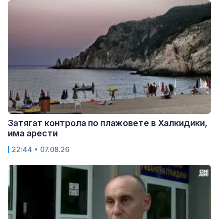
Затягат контрола по плажовете в Халкидики,
има арести
22:44 • 07.08.26