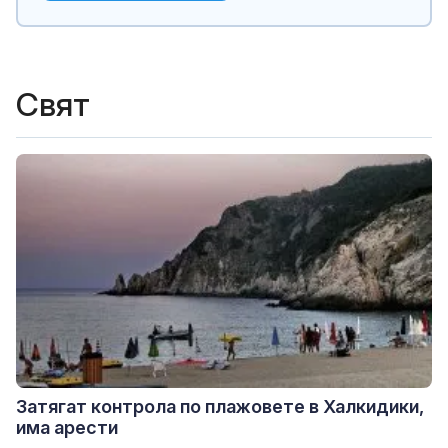
Свят
Затягат контрола по плажовете в Халкидики,
има арести