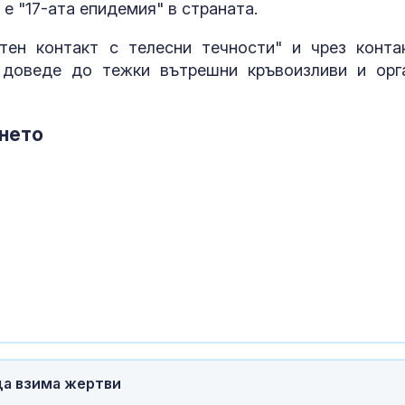
пространство
 е "17-ата епидемия" в страната.
Посланикът н
тен контакт с телесни течности" и чрез конта
за инцидента 
Изолиран слу
 доведе до тежки вътрешни кръвоизливи и орг
Проф. Кантар
ането
Западнонилс
треска вече е
да взима жертви