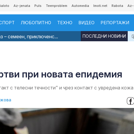
ialoto
Az-jenata
Puls
Teenproblem
Automedia
Imoti.net
Rabota
Az-
СПОРТ
ЛЮБОПИТНО
ТЕХНО
ВИДЕО
РЕПОРТАЖИ
з – семеен, приключенс...
ПОСЛЕДНИ НОВИНИ
ертви при новата епидемия
акт с телесни течности" и чрез контакт с увредена кожа
джова