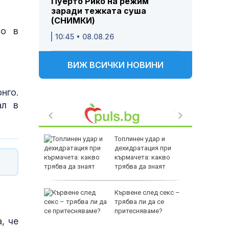
Пуерто Рико на режим
заради тежката суша
(СНИМКИ)
но в
10:45 • 08.08.26
ВИЖ ВСИЧКИ НОВИНИ
нго.
ал в
нерия в
Топлинен удар и
я край в
дехидратация при
краински
кърмачета: какво
ве
трябва да знаят
родителите
он нахлу
Кървене след секс –
трябва ли да се
притесняваме?
, че