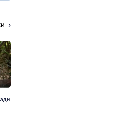
КИ
ради