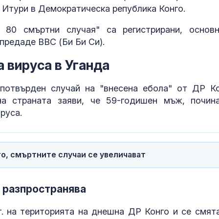
 Итури в Демократическа република Конго.
 80 смъртни случая" са регистрирани, основ
предаде BBC (Би Би Си).
а вируса в Уганда
потвърден случай на "внесена ебола" от ДР Ко
на страната заяви, че 59-годишен мъж, почин
руса.
Пожар в рафи
Краснодарски
Русия след у
го, смъртните случаи се увеличават
удар с дроно
Инцидент: Др
е разпространява
и се взриви в
българското
г. на територията на днешна ДР Конго и се смята
въздушно