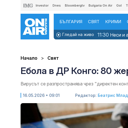
Investor
Dnes
Bloombergtv
Bulgaria On Air
Gol
T
БЪЛГАРИЯ
СВЯТ
КРИМИ
11:30
Гледай на живо
Неси и а
Начало
Свят
Ебола в ДР Конго: 80 ж
Вирусът се разпространява чрез "директен конт
16.05.2026 • 09:01
Редактор:
Беатрис Мла