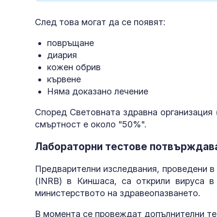
След това могат да се появят:
повръщане
диария
кожен обрив
кървене
Няма доказано лечение
Според Световната здравна организация 
смъртност е около "50%".
Лабораторни тестове потвърждав
Предварителни изследвания, проведени в
(INRB) в Киншаса, са открили вируса в
министерството на здравеопазването.
В момента се провеждат допълнителни тес