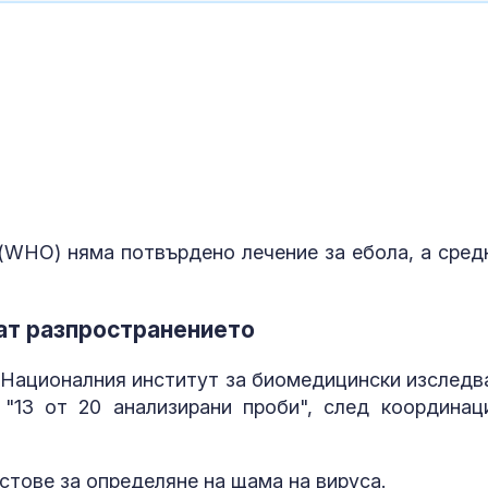
(WHO) няма потвърдено лечение за ебола, а сред
ат разпространението
 Националния институт за биомедицински изследв
 "13 от 20 анализирани проби", след координац
тове за определяне на щама на вируса.