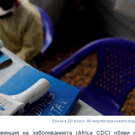
Ебола в ДР Конго: 80 жертви при новата еп
венция на заболяванията (Africa CDC) обяви 