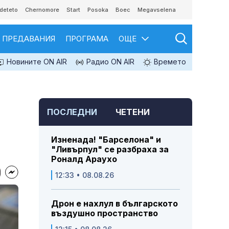
deteto
Chernomore
Start
Posoka
Boec
Megavselena
ПРЕДАВАНИЯ
ПРОГРАМА
ОЩЕ
Новините ON AIR
Радио ON AIR
Времето
ПОСЛЕДНИ
ЧЕТЕНИ
Изненада! "Барселона" и
"Ливърпул" се разбраха за
Роналд Араухо
12:33 • 08.08.26
Дрон е нахлул в българското
въздушно пространство