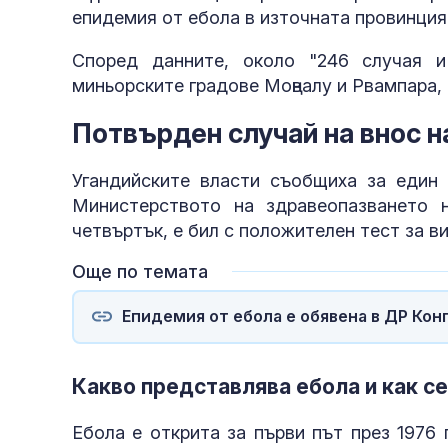
епидемия от ебола в източната провинция
Според данните, около "246 случая и
миньорските градове Моңвалу и Рвампара, 
Потвърден случай на внос н
Угандийските власти съобщиха за един 
Министерството на здравеопазването 
четвъртък, е бил с положителен тест за ви
Още по темата
Епидемия от ебола е обявена в ДР Кон
Какво представлява ебола и как с
Ебола е открита за първи път през 1976 