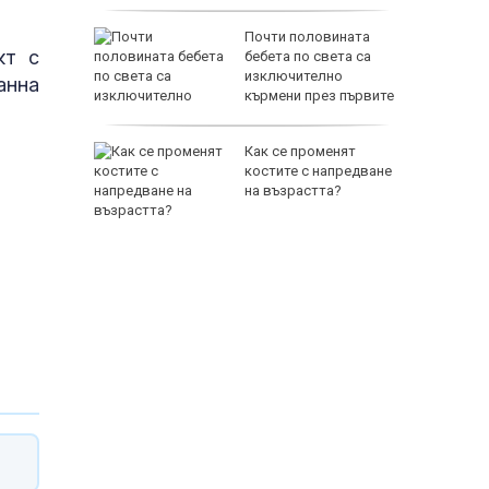
а Израел
Почти половината
кт с
в Банско:
бебета по света са
чай
изключително
анна
кърмени през първите
шест месеца
джиев:
Как се променят
ката
костите с напредване
 тук
на възрастта?