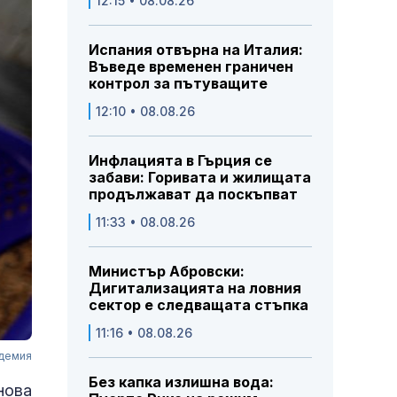
12:15 • 08.08.26
Испания отвърна на Италия:
Въведе временен граничен
контрол за пътуващите
12:10 • 08.08.26
Инфлацията в Гърция се
забави: Горивата и жилищата
продължават да поскъпват
11:33 • 08.08.26
Министър Абровски:
Дигитализацията на ловния
сектор е следващата стъпка
11:16 • 08.08.26
идемия
Без капка излишна вода:
нова