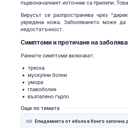
първоначалният източник са прилепи. Това
Вирусът се разпространява чрез "дирек
увредена кожа. Заболяването може да
недостатъчност.
Симптоми и протичане на заболяв
Ранните симптоми включват:
треска
мускулни болки
умора
главоболие
възпалено гърло
Още по темата
Епидемията от ебола в Конго започна 