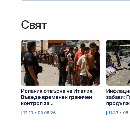
Свят
Испания отвърна на Италия:
Инфлация
Въведе временен граничен
забави: 
контрол за...
продължа
12:10 • 08.08.26
11:33 • 08