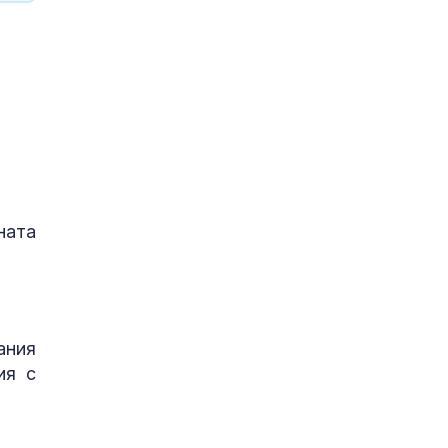
ната
ания
ия с