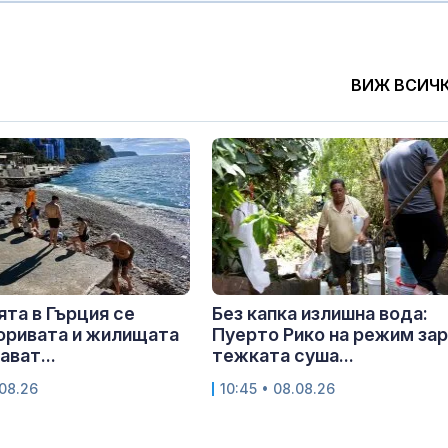
ВИЖ ВСИЧ
та в Гърция се
Без капка излишна вода:
Горивата и жилищата
Пуерто Рико на режим за
ват...
тежката суша...
.08.26
10:45 • 08.08.26