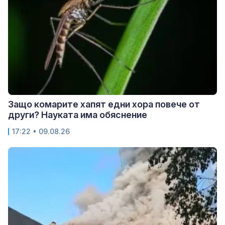
Защо комарите хапят едни хора повече от
други? Науката има обяснение
17:22 • 09.08.26