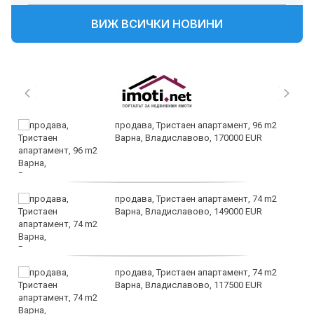
ВИЖ ВСИЧКИ НОВИНИ
Откриха мистериозен пещерен охлюв в
Китай, от който съществуват само три
екземпляра
Пентагонът разсекрети нова порция
документи за НЛО
Кинжалът на Тутанкамон е изкован от
метеорит