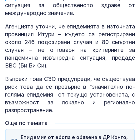
ситуация за общественото здраве от
международно значение.
Агенцията уточни, че епидемията в източната
провинция Итури – където са регистрирани
около 246 подозирани случая и 80 смъртни
случая – не отговаря на критериите за
пандемична извънредна ситуация, предаде
BBC (Би Би Си).
Въпреки това СЗО предупреди, че съществува
риск това да се превърне в "значително по-
голяма епидемия" от текущо установената, с
възможност за локално и регионално
разпространение.
Още по темата
Епидемия от ебола е обявена в ДР Конго,