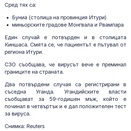
Сред тях са:
Буниa (столица на провинция Итури)
миньорските градове Монгвала и Рвампара
Един случай е потвърден и в столицата
Киншаса. Смята се, че пациентът е пътувал от
региона Итури.
СЗО съобщава, че вирусът вече е преминал
границите на страната.
Два потвърдени случая са регистрирани в
съседна Уганда. Угандийските власти
съобщават за 59-годишен мъж, който е
починал в четвъртък и е дал положителен тест
за вируса.
Снимка: Reuters