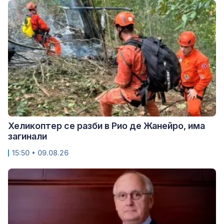
Хеликоптер се разби в Рио де Жанейро, има
загинали
15:50 • 09.08.26