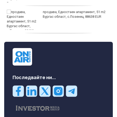
Сондата „Луси“ на НАСА успешно тества
камерите си преди срещата с троянските
астероиди
Последвайте ни...