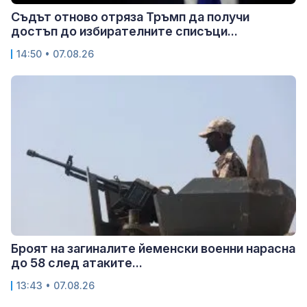
Съдът отново отряза Тръмп да получи
достъп до избирателните списъци...
14:50 • 07.08.26
Броят на загиналите йеменски военни нарасна
до 58 след атаките...
13:43 • 07.08.26