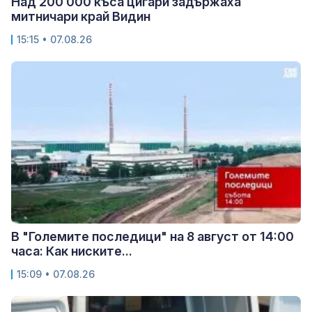
Над 200 000 къса цигари задържаха
митничари край Видин
15:15 • 07.08.26
В "Големите последици" на 8 август от 14:00
часа: Как ниските...
15:09 • 07.08.26