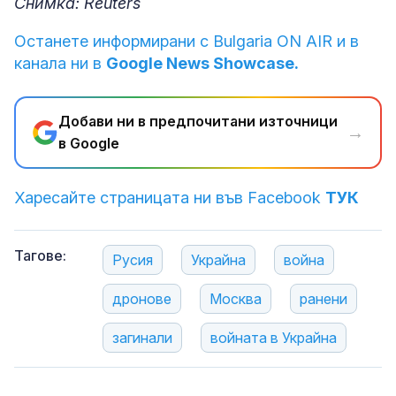
Снимка: Reuters
Останете информирани с Bulgaria ON AIR и в
канала ни в
Google News Showcase.
Добави ни в предпочитани източници
→
в Google
Харесайте страницата ни във Facebook
ТУК
Тагове:
Русия
Украйна
война
дронове
Москва
ранени
загинали
войната в Украйна