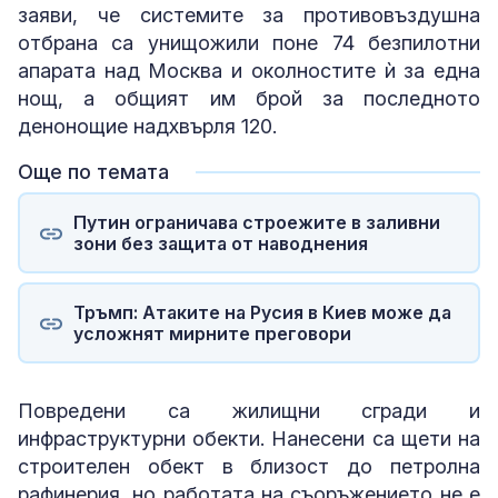
заяви, че системите за противовъздушна
отбрана са унищожили поне 74 безпилотни
апарата над Москва и околностите ѝ за една
нощ, а общият им брой за последното
денонощие надхвърля 120.
Още по темата
Путин ограничава строежите в заливни
зони без защита от наводнения
Тръмп: Атаките на Русия в Киев може да
усложнят мирните преговори
Повредени са жилищни сгради и
инфраструктурни обекти. Нанесени са щети на
строителен обект в близост до петролна
рафинерия, но работата на съоръжението не е