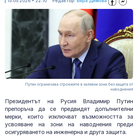
15.05.2026 • 22:10
Редактор:
Вяра Димова
Путин ограничава строежите в заливни зони без защита от
наводнения
Президентът на Русия Владимир Путин
препоръча да се предвидят допълнителни
мерки, които изключват възможността за
усвояване на зони на наводнения преди
осигуряването на инженерна и друга защита.