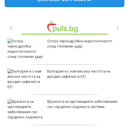
Остра чернодробна недостатъчност
след топлинен удар
България е с най-висока честота на
вроден сифилис в ЕС!
Връзката на щитовидните заболявания
със сърдечно-съдовата система