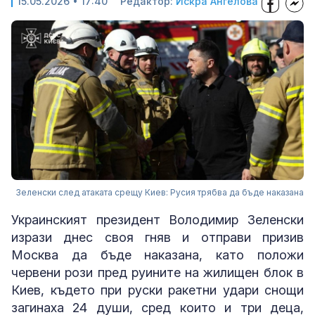
15.05.2026 • 17:40
Редактор:
Искра Ангелова
Зеленски след атаката срещу Киев: Русия трябва да бъде наказана
Украинският президент Володимир Зеленски
изрази днес своя гняв и отправи призив
Москва да бъде наказана, като положи
червени рози пред руините на жилищен блок в
Киев, където при руски ракетни удари снощи
загинаха 24 души, сред които и три деца,