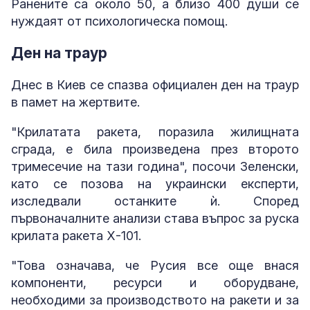
Ранените са около 50, а близо 400 души се
нуждаят от психологическа помощ.
Ден на траур
Днес в Киев се спазва официален ден на траур
в памет на жертвите.
"Крилатата ракета, поразила жилищната
сграда, е била произведена през второто
тримесечие на тази година", посочи Зеленски,
като се позова на украински експерти,
изследвали останките ѝ. Според
първоначалните анализи става въпрос за руска
крилата ракета Х-101.
"Това означава, че Русия все още внася
компоненти, ресурси и оборудване,
необходими за производството на ракети и за