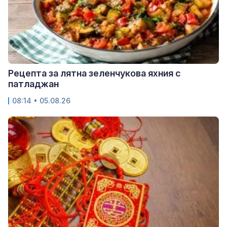
Рецепта за лятна зеленчукова яхния с
патладжан
08:14 • 05.08.26