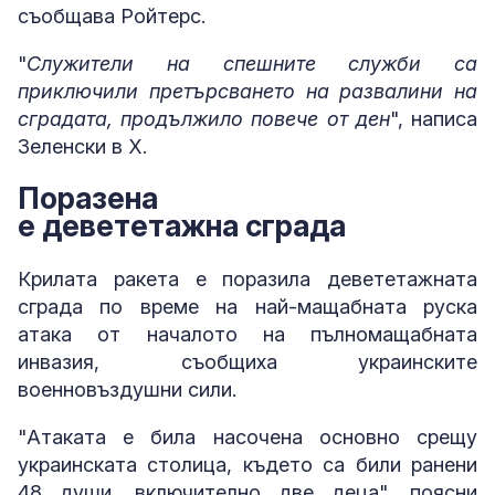
съобщава Ройтерс.
"
Служители на спешните служби са
приключили претърсването на развалини на
сградата, продължило повече от ден
", написа
Зеленски в X.
Поразена
е девететажна сграда
Крилата ракета е поразила девететажната
сграда по време на най-мащабната руска
атака от началото на пълномащабната
инвазия, съобщиха украинските
военновъздушни сили.
"Атаката е била насочена основно срещу
украинската столица, където са били ранени
48 души, включително две деца", поясни