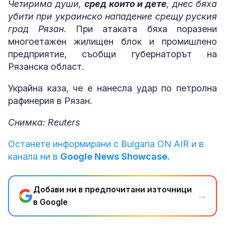
Четирима души,
сред които и дете
, днес бяха
убити при украинско нападение срещу руския
град Рязан
. При атаката бяха поразени
многоетажен жилищен блок и промишлено
предприятие, съобщи губернаторът на
Рязанска област.
Украйна каза, че е нанесла удар по петролна
рафинерия в Рязан.
Снимка: Reuters
Останете информирани с Bulgaria ON AIR и в
канала ни в
Google News Showcase.
Добави ни в предпочитани източници
→
в Google