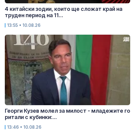
4 китайски зодии, които ще сложат край на
труден период на 11...
13:55 • 10.08.26
Георги Кузев молел за милост - младежите го
ритали с кубинки:...
13:46 • 10.08.26