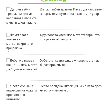
Детски зъбни травми: Какво да направим
в първите минути след падане или удар
Фруктозата улеснява метастазирането
при рак на яйчниците
Бебето отказва шише – какви могат да
бъдат причините?
Често срещана инфекция на кожата през
лятото – импетиго