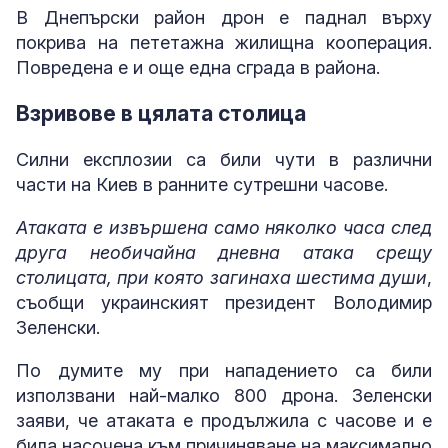
В Днепърски район дрон е паднал върху
покрива на пететажна жилищна кооперация.
Повредена е и още една сграда в района.
Взривове в цялата столица
Силни експлозии са били чути в различни
части на Киев в ранните сутрешни часове.
Атаката е извършена само няколко часа след
друга необичайна дневна атака срещу
столицата, при която загинаха шестима души
,
съобщи украинският президент Володимир
Зеленски.
По думите му при нападението са били
използвани най-малко 800 дрона. Зеленски
заяви, че атаката е продължила с часове и е
била насочена към причиняване на максимално