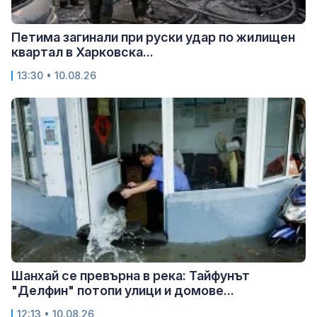
Петима загинали при руски удар по жилищен
квартал в Харковска...
13:30 • 10.08.26
Шанхай се превърна в река: Тайфунът
"Делфин" потопи улици и домове...
12:13 • 10.08.26