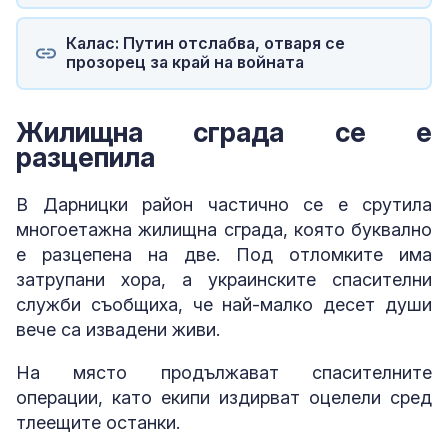
Калас: Путин отслабва, отваря се
прозорец за край на войната
Жилищна сграда се е
разцепила
В Дарницки район частично се е срутила
многоетажна жилищна сграда, която буквално
е разцепена на две. Под отломките има
затрупани хора, а украинските спасителни
служби съобщиха, че най-малко десет души
вече са извадени живи.
На място продължават спасителните
операции, като екипи издирват оцелели сред
тлеещите останки.