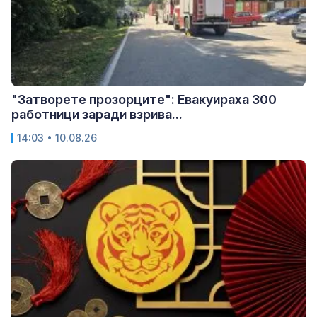
"Затворете прозорците": Евакуираха 300
работници заради взрива...
14:03 • 10.08.26