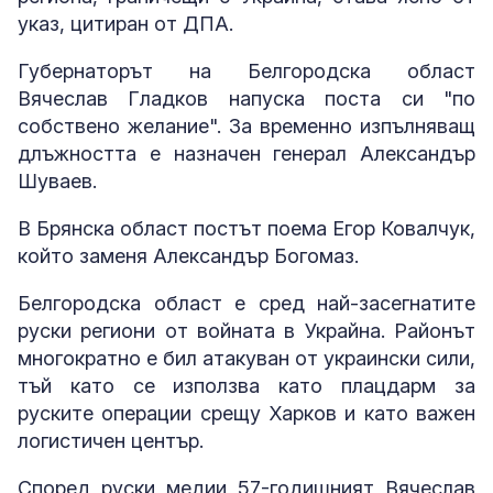
указ, цитиран от ДПА.
Губернаторът на Белгородска област
Вячеслав Гладков напуска поста си "по
собствено желание". За временно изпълняващ
длъжността е назначен генерал Александър
Шуваев.
В Брянска област постът поема Егор Ковалчук,
който заменя Александър Богомаз.
Белгородска област е сред най-засегнатите
руски региони от войната в Украйна. Районът
многократно е бил атакуван от украински сили,
тъй като се използва като плацдарм за
руските операции срещу Харков и като важен
логистичен център.
Според руски медии 57-годишният Вячеслав