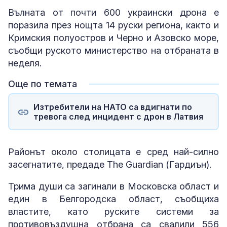
Вълната от почти 600 украински дрона е
поразила през нощта 14 руски региона, както и
Кримския полуостров и Черно и Азовско море,
съобщи руското министерство на отбраната в
неделя.
Още по темата
Изтребители на НАТО са вдигнати по
тревога след инцидент с дрон в Латвия
Районът около столицата е сред най-силно
засегнатите, предаде The Guardian (Гардиън).
Трима души са загинали в Московска област и
един в Белгородска област, съобщиха
властите, като руските системи за
противовъздушна отбрана са свалили 556