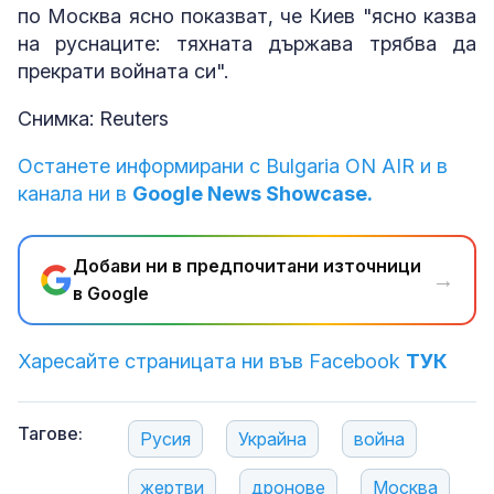
по Москва ясно показват, че Киев "ясно казва
на руснаците: тяхната държава трябва да
прекрати войната си".
Снимка: Reuters
Останете информирани с Bulgaria ON AIR и в
канала ни в
Google News Showcase.
Добави ни в предпочитани източници
→
в Google
Харесайте страницата ни във Facebook
ТУК
Тагове:
Русия
Украйна
война
жертви
дронове
Москва