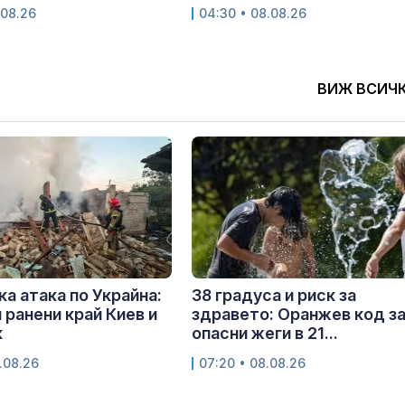
.08.26
04:30 • 08.08.26
ВИЖ ВСИЧ
ка атака по Украйна:
38 градуса и риск за
 ранени край Киев и
здравето: Оранжев код з
к
опасни жеги в 21...
.08.26
07:20 • 08.08.26