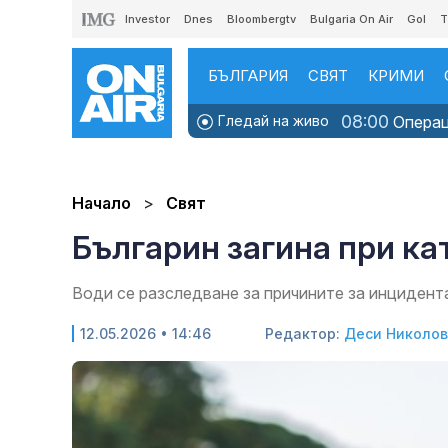
Investor
Dnes
Bloombergtv
Bulgaria On Air
Gol
T
БЪЛГАРИЯ
СВЯТ
КРИМИ
08:00
Гледай на живо
Операци
Начало
Свят
Българин загина при ка
Води се разследване за причините за инцидент
12.05.2026 • 14:46
Редактор:
Деси Николо