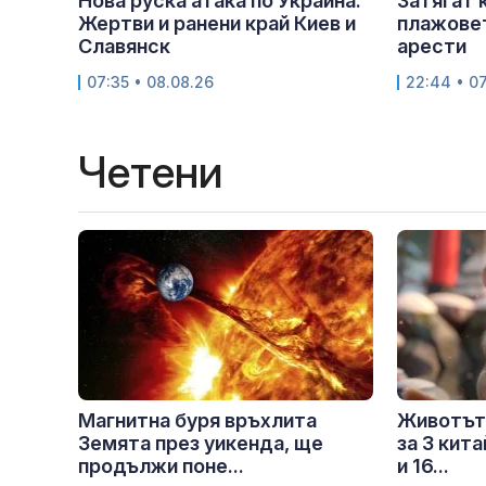
Нова руска атака по Украйна:
Затягат 
Жертви и ранени край Киев и
плажовет
Славянск
арести
07:35 • 08.08.26
22:44 • 07
Четени
Магнитна буря връхлита
Животът
Земята през уикенда, ще
за 3 кит
продължи поне...
и 16...