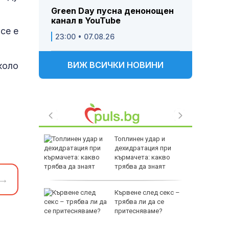
Green Day пусна денонощен
канал в YouTube
се е
23:00 • 07.08.26
ВИЖ ВСИЧКИ НОВИНИ
коло
е
Топлинен удар и
явен е
дехидратация при
за 21
кърмачета: какво
трябва да знаят
родителите
→
ното
Кървене след секс –
 на
трябва ли да се
 и в
притесняваме?