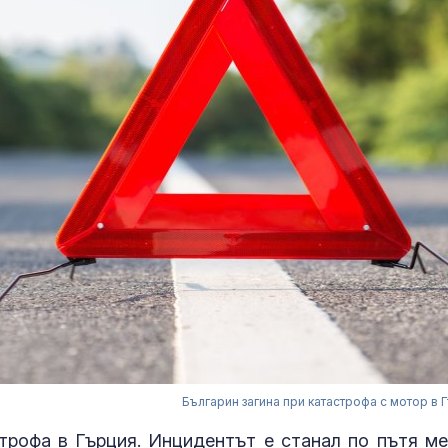
Българин загина при катастрофа с мотор в 
строфа в Гърция. Инцидентът е станал по пътя м