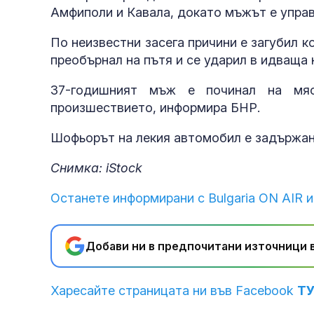
Амфиполи и Кавала, докато мъжът е упра
По неизвестни засега причини е загубил 
преобърнал на пътя и се ударил в идваща 
37-годишният мъж е починал на мяст
произшествието, информира БНР.
Шофьорът на лекия автомобил е задържан 
Снимка: iStock
Останете информирани с Bulgaria ON AIR и
Добави ни в предпочитани източници в
Харесайте страницата ни във Facebook
Т