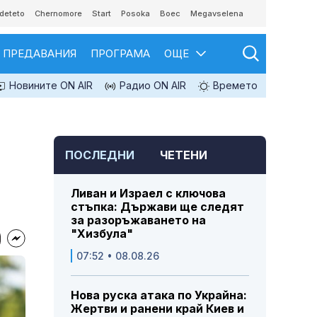
deteto
Chernomore
Start
Posoka
Boec
Megavselena
ПРЕДАВАНИЯ
ПРОГРАМА
ОЩЕ
Новините ON AIR
Радио ON AIR
Времето
ПОСЛЕДНИ
ЧЕТЕНИ
Ливан и Израел с ключова
стъпка: Държави ще следят
за разоръжаването на
"Хизбула"
07:52 • 08.08.26
Нова руска атака по Украйна:
Жертви и ранени край Киев и