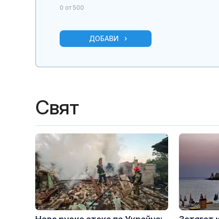
0
от 500
ДОБАВИ
Свят