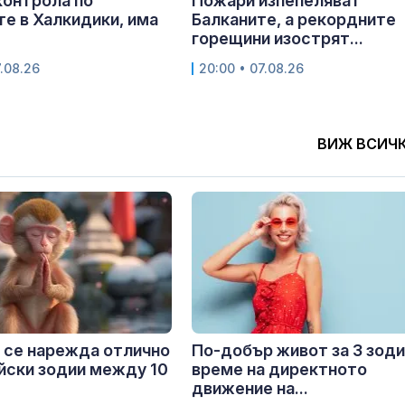
контрола по
Пожари изпепеляват
е в Халкидики, има
Балканите, а рекордните
горещини изострят...
.08.26
20:00 • 07.08.26
ВИЖ ВСИЧ
 се нарежда отлично
По-добър живот за 3 зоди
айски зодии между 10
време на директното
движение на...