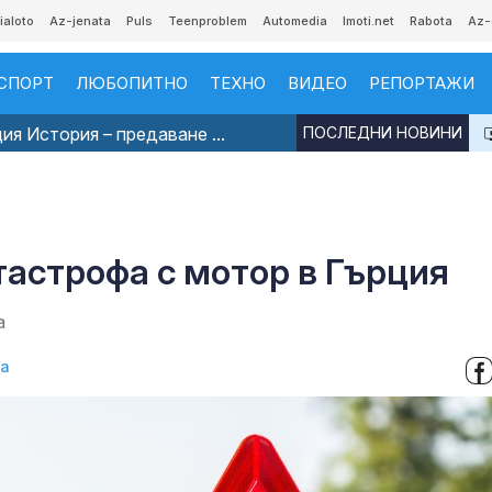
ialoto
Az-jenata
Puls
Teenproblem
Automedia
Imoti.net
Rabota
Az-
СПОРТ
ЛЮБОПИТНО
ТЕХНО
ВИДЕО
РЕПОРТАЖИ
я История – предаване ...
ПОСЛЕДНИ НОВИНИ
тастрофа с мотор в Гърция
а
ва