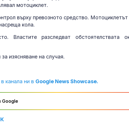
влявал мотоциклет.
контрол върху превозното средство. Мотоциклетът 
насреща кола.
о. Властите разследват обстоятелствата о
за изясняване на случая.
Горещините н
 в канала ни в
Google News Showcase.
отстъпват, об
оранжев код 
области
 Google
Край на двой
обозначаване
УК
цените в евро
левове