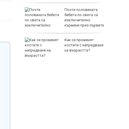
ъл: ФСБ
Почти половината
съдбата
бебета по света са
т
изключително
кърмени през първите
шест месеца
е
Как се променят
като
костите с напредване
а
на възрастта?
слуги