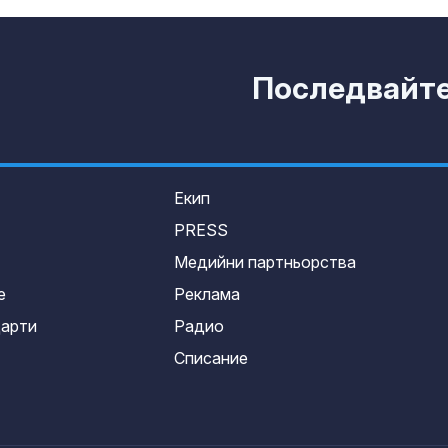
Последвайте 
Екип
PRESS
Медийни партньорства
е
Реклама
дарти
Радио
Списание