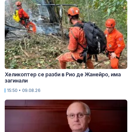
Хеликоптер се разби в Рио де Жанейро, има
загинали
15:50 • 09.08.26