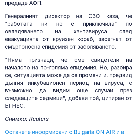
предаде АФП.
Генералният директор на СЗО каза, че
"работата ни не е приключила" по
овладяването на хантавируса след
евакуацията от круизен кораб, засегнат от
смъртоносна епидемия от заболяването.
"Няма признаци, че сме свидетели на
началото на по-голяма епидемия. Но, разбира
се, ситуацията може да се промени и, предвид
дългия инкубационен период на вируса, е
възможно да видим още случаи през
следващите седмици", добави той, цитиран от
БГНЕС.
Снимка: Reuters
Останете информирани с Bulgaria ON AIR и в