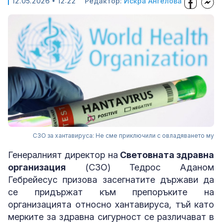
12.05.2026 • 12:22
Редактор:
Искра Ангелова
СЗО за хантавируса: Не сме приключили с овладяването му
Генералният директор на
Световната здравна
организация
(СЗО) Тедрос Аданом
Гебрейесус призова засегнатите държави да
се придържат към препоръките на
организацията относно хантавируса, тъй като
мерките за здравна сигурност се различават в