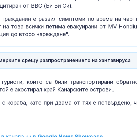
цитиран от BBC (Би Би Си).
 гражданин е развил симптоми по време на чарт
т на това всички петима евакуирани от MV Hondiu
ация до второ нареждане".
 мерките срещу разпространението на хантавируса
туристи, които са били транспортирани обратн
той е акостирал край Канарските острови..
с кораба, като при двама от тях е потвърдено, ч
 в канала ни в
Google News Showcase.