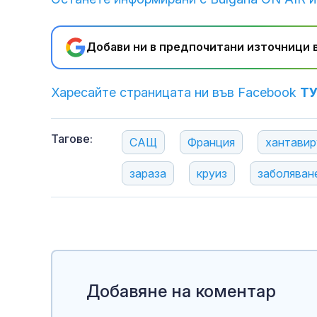
Добави ни в предпочитани източници в
Харесайте страницата ни във Facebook
Т
Тагове:
САЩ
Франция
хантавир
зараза
круиз
заболяван
Добавяне на коментар