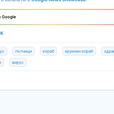
 Google
УК
ус
пътници
кораб
круизен кораб
здра
е
вирус