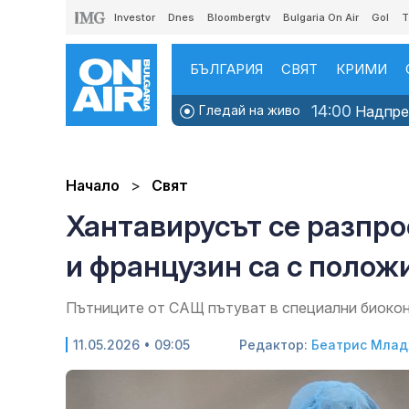
Investor
Dnes
Bloombergtv
Bulgaria On Air
Gol
T
БЪЛГАРИЯ
СВЯТ
КРИМИ
14:00
Гледай на живо
Надпрев
Начало
Свят
Хантавирусът се разпр
и французин са с полож
Пътниците от САЩ пътуват в специални биоко
11.05.2026 • 09:05
Редактор:
Беатрис Мла