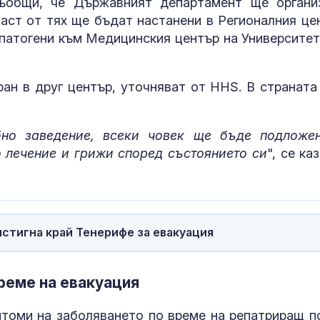
ъобщи, че Държавният департамент ще органи
пред очите на
част от тях ще бъдат настанени в Регионалния це
 патогени към Медицинския център на Университет
И Уитни Хюст
почетена със
Барби
ан в друг център, уточняват от HHS. В страната
Петер Мадяр
номинира Ан
бно заведение, всеки човек ще бъде подложе
Бака за през
 лечение и грижи според състоянието си
", се ка
стигна край Тенерифе за евакуация
реме на евакуация
птоми на заболяването по време на репатриращ п