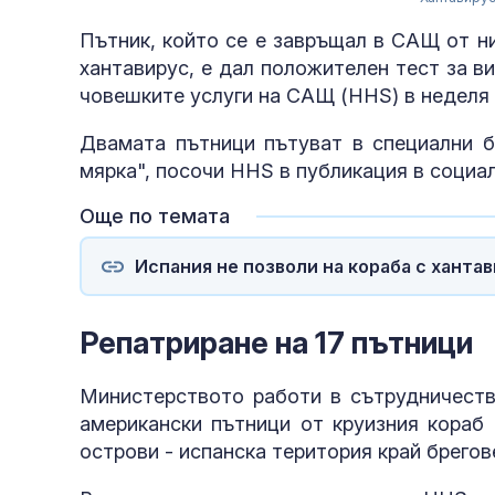
Пътник, който се е завръщал в САЩ от н
хантавирус, е дал положителен тест за 
човешките услуги на САЩ (HHS) в неделя 
Двамата пътници пътуват в специални б
мярка", посочи HHS в публикация в социа
Още по темата
Испания не позволи на кораба с ханта
Репатриране на 17 пътници
Министерството работи в сътрудничество
американски пътници от круизния кораб 
острови - испанска територия край брегове