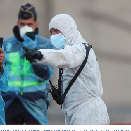
ът се разпространява: Двама американци и французин са с положителни