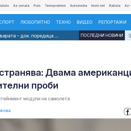
ialoto
Az-jenata
Puls
Teenproblem
Automedia
Imoti.net
Rabota
Az-
СПОРТ
ЛЮБОПИТНО
ТЕХНО
ВИДЕО
РЕПОРТАЖИ
арата – док. поредица ...
ПОСЛЕДНИ НОВИНИ
остранява: Двама американц
ителни проби
нтейнмент модули на самолета
джова