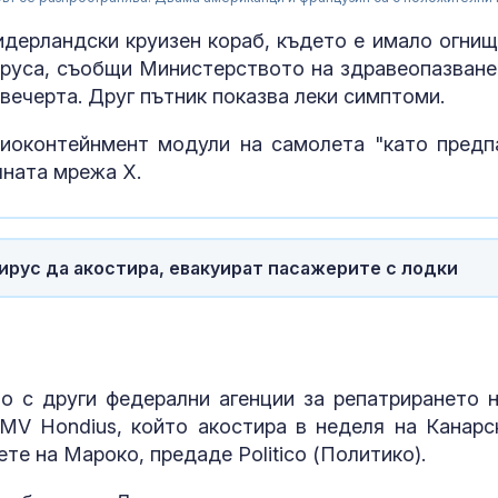
идерландски круизен кораб, където е имало огнищ
вируса, съобщи Министерството на здравеопазване
вечерта. Друг пътник показва леки симптоми.
иоконтейнмент модули на самолета "като предп
лната мрежа X.
вирус да акостира, евакуират пасажерите с лодки
Нагасаки отб
годишнина от
атомната бом
града
 с други федерални агенции за репатрирането н
MV Hondius, който акостира в неделя на Канарс
Убийство кра
те на Мароко, предаде Politico (Политико).
Слънчака: Ук
закла друг ук