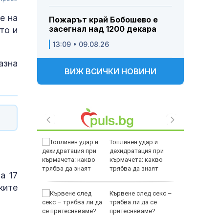
е на
Пожарът край Бобошево е
засегнал над 1200 декара
то и
13:09 • 09.08.26
азна
ВИЖ ВСИЧКИ НОВИНИ
елязва
Топлинен удар и
дехидратация при
ба над
кърмачета: какво
трябва да знаят
а 17
родителите
ките
й
Кървене след секс –
раинец
трябва ли да се
раинец
притесняваме?