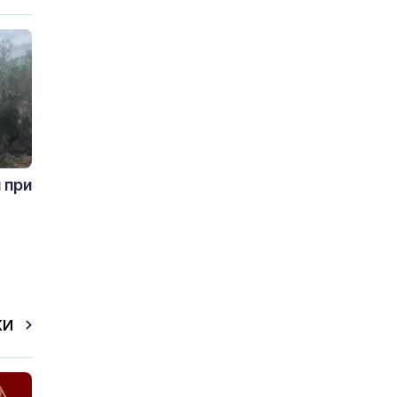
 при
КИ