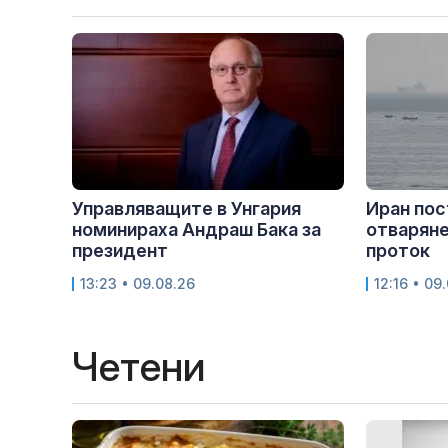
Управляващите в Унгария
Иран пос
номинираха Андраш Бака за
отваряне
президент
проток
13:23 • 09.08.26
12:16 • 09
Четени