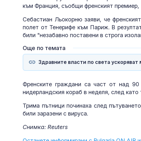
към Франция, съобщи френският премиер, 
Себастиан Льокорню заяви, че френският
полет от Тенерифе към Париж. В резулта
били "незабавно поставени в строга изол
Още по темата
Здравните власти по света ускоряват
Френските граждани са част от над 90 
нидерландския кораб в неделя, след като 
Трима пътници починаха след пътуването 
били заразени с вируса.
Снимка: Reuters
Останете информирани с Bulgaria ON AIR и