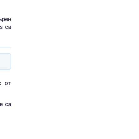
ърен
s са
о от
е са