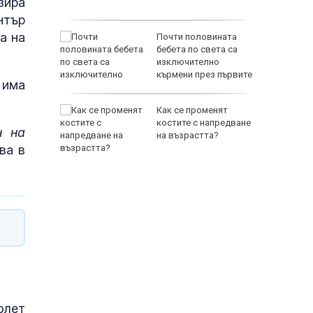
зира
 трети
нтър
а на
ън бе
Почти половината
 своя
бебета по света са
изключително
кърмени през първите
 има
шест месеца
Как се променят
драш
костите с напредване
н на
идент
на възрастта?
зва в
65500 E
олет