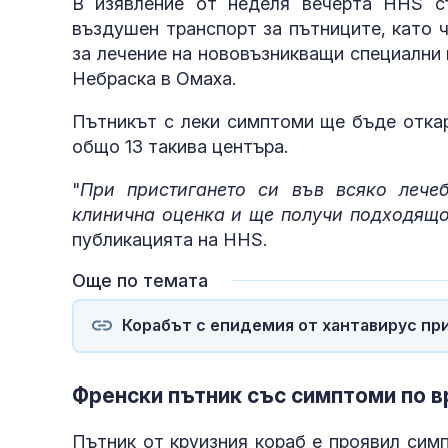
В изявление от неделя вечерта HHS с
въздушен транспорт за пътниците, като 
за лечение на нововъзникващи специални
Небраска в Омаха.
Пътникът с леки симптоми ще бъде откар
общо 13 такива центъра.
"
При пристигането си във всяко лече
клинична оценка и ще получи подходящо
публикацията на HHS.
Още по темата
Корабът с епидемия от хантавирус при
Френски пътник със симптоми по в
Пътник от круизния кораб е проявил сим