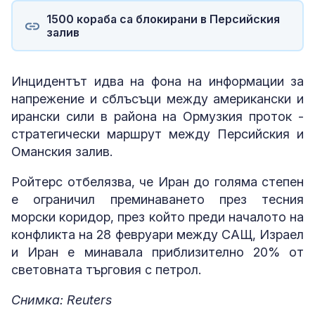
1500 кораба са блокирани в Персийския
залив
Инцидентът идва на фона на информации за
напрежение и сблъсъци между американски и
ирански сили в района на Ормузкия проток -
стратегически маршрут между Персийския и
Оманския залив.
Ройтерс отбелязва, че Иран до голяма степен
е ограничил преминаването през тесния
морски коридор, през който преди началото на
конфликта на 28 февруари между САЩ, Израел
и Иран е минавала приблизително 20% от
световната търговия с петрол.
Снимка: Reuters