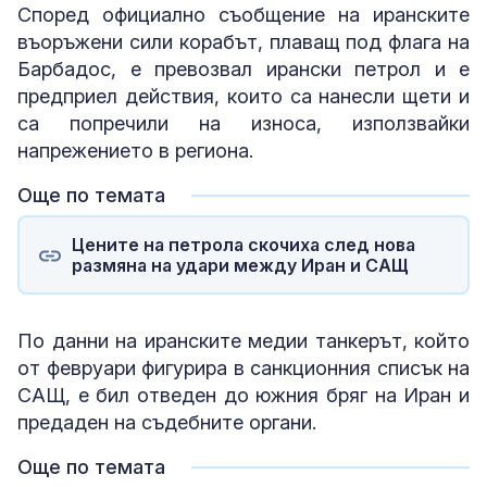
Според официално съобщение на иранските
въоръжени сили корабът, плаващ под флага на
Барбадос, е превозвал ирански петрол и е
предприел действия, които са нанесли щети и
са попречили на износа, използвайки
напрежението в региона.
Още по темата
Цените на петрола скочиха след нова
размяна на удари между Иран и САЩ
По данни на иранските медии танкерът, който
от февруари фигурира в санкционния списък на
САЩ, е бил отведен до южния бряг на Иран и
предаден на съдебните органи.
Още по темата