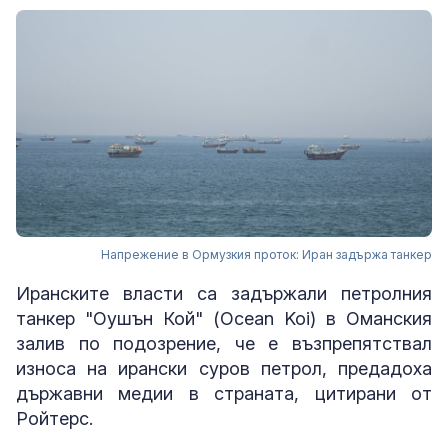
Напрежение в Ормузкия проток: Иран задържа танкер
Иранските власти са задържали петролния
танкер "Оушън Кой" (Ocean Koi) в Оманския
залив по подозрение, че е възпрепятствал
износа на ирански суров петрол, предадоха
държавни медии в страната, цитирани от
Ройтерс.