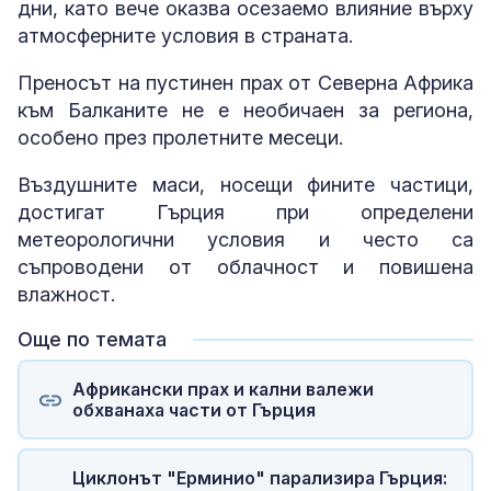
дни, като вече оказва осезаемо влияние върху
атмосферните условия в страната.
Преносът на пустинен прах от Северна Африка
към Балканите не е необичаен за региона,
особено през пролетните месеци.
Въздушните маси, носещи фините частици,
достигат Гърция при определени
метеорологични условия и често са
съпроводени от облачност и повишена
влажност.
Още по темата
Африкански прах и кални валежи
обхванаха части от Гърция
Циклонът "Ерминио" парализира Гърция: