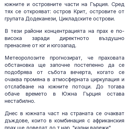
южните и островните части на Гърция. Сред
тях се открояват: остров Крит, островите от
групата Додеканези, Цикладските острови.
В тези райони концентрацията на прах е по-
висока заради директното въздушно
пренасяне от юг и югозапад.
Метеоролозите прогнозират, че праховата
обстановка ще започне постепенно да се
подобрява от събота вечерта, когато се
очаква промяна в атмосферната циркулация и
отслабване на южните потоци. До тогава
обаче времето в Южна Гърция остава
нестабилно.
Днес в южната част на страната се очакват
дъждове, които в комбинация с африканския
прах ще доведат до т.нар. "кални валежи".