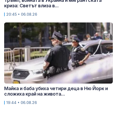
Тръмп, войната в Украйна и мигрантската
криза: Светът влиза в...
20:45 • 06.08.26
Майка и баба убиха четири деца в Ню Йорк и
сложиха край на живота...
19:44 • 06.08.26