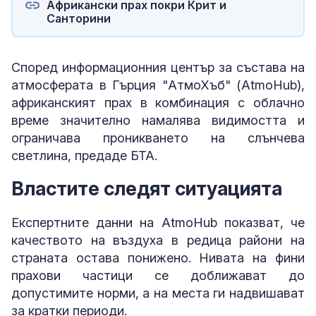
Африкански прах покри Крит и
Санторини
Според информационния център за състава на
атмосферата в Гърция "АтмоХъб" (AtmoHub),
африканският прах в комбинация с облачно
време значително намалява видимостта и
ограничава проникването на слънчева
светлина, предаде БТА.
Властите следят ситуацията
Експертните данни на AtmoHub показват, че
качеството на въздуха в редица райони на
страната остава понижено. Нивата на фини
прахови частици се доближават до
допустимите норми, а на места ги надвишават
за кратки периоди.