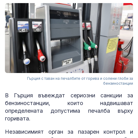
Гърция с таван на печалбите от горива и солени глоби за
бензиностанции
В Гърция въвеждат сериозни санкции за
бензиностанции, които надвишават
определената допустима печалба върху
горивата.
Независимият орган за пазарен контрол и