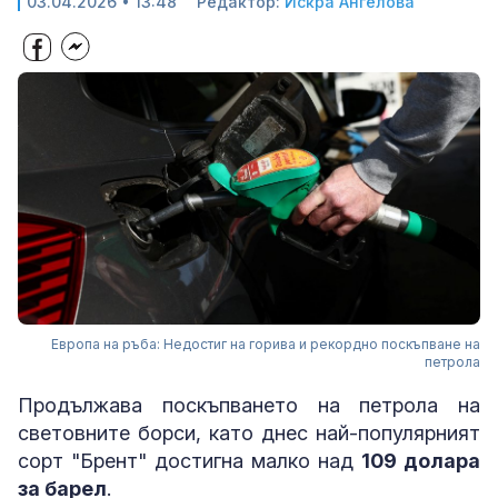
03.04.2026 • 13:48
Редактор:
Искра Ангелова
Европа на ръба: Недостиг на горива и рекордно поскъпване на
петрола
Продължава поскъпването на петрола на
световните борси, като днес най-популярният
сорт "Брент" достигна малко над
109 долара
за барел
.