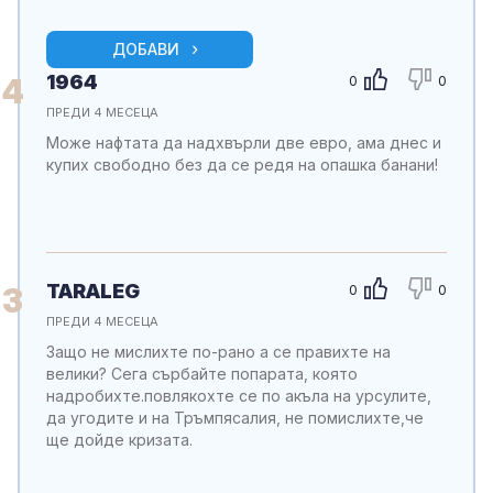
ДОБАВИ
1964
4
0
0
ПРЕДИ 4 МЕСЕЦА
Може нафтата да надхвърли две евро, ама днес и
купих свободно без да се редя на опашка банани!
TARALEG
3
0
0
ПРЕДИ 4 МЕСЕЦА
Защо не мислихте по-рано а се правихте на
велики? Сега сърбайте попарата, която
надробихте.повлякохте се по акъла на урсулите,
да угодите и на Тръмпясалия, не помислихте,че
ще дойде кризата.