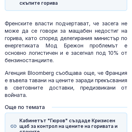
скъпите горива
Френските власти подчертават, че засега не
може да се говори за мащабен недостиг на
горива, като според делегирания министър по
енергетиката Мод Брежон проблемът е
основно логистичен и е засегнал под 10% от
бензиностанциите.
Агенция Bloomberg съобщава още, че Франция
е въвела тавани на цените заради прекъсвания
в световните доставки, предизвикани от
войната.
Още по темата
Кабинетът "Гюров" създаде Кризисен
щаб за контрол на цените на горивата и
стоките