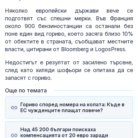
Няколко европейски държави вече се
подготвят със спешни мерки. Във Франция
около 900 бензиностанции са останали без
поне един вид гориво, което засяга близо 10%
от обектите в страната, съобщават местните
власти, цитирани от Bloomberg и LogosPress.
Недостигът е резултат от засилено търсене,
след като хиляди шофьори се опитаха да се
запасят с гориво.
Още по темата
Гориво според номера на колата: Къде в
ЕС чужденците плащат повече?
Над 45 200 българи поискаха
компенсацията от 20 евро заради