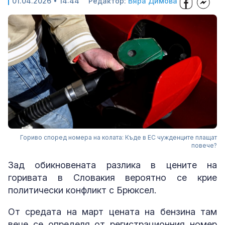
01.04.2026 • 14:44
Редактор:
Вяра Димова
Гориво според номера на колата: Къде в ЕС чужденците плащат
повече?
Зад обикновената разлика в цените на
горивата в Словакия вероятно се крие
политически конфликт с Брюксел.
От средата на март цената на бензина там
вече се определя от регистрационния номер