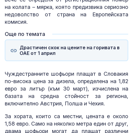
на колата – мярка, която предизвика сериозно
недоволство от страна на Европейската
комисия.
Още по темата
Драстичен скок на цените на горивата в
ОАЕ от 1 април
Чуждестранните шофьори плащат в Словакия
по-висока цена за дизела, определена на 1,82
евро за литър (към 30 март), изчислена на
базата на средна стойност за региона,
включително Австрия, Полша и Чехия.
За хората, които са местни, цената е около
1,58 евро. Само на няколко метра един от друг,
двама шофьори могат да плащат различни