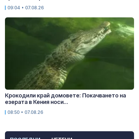
09:04 • 07.08.26
Крокодили край домовете: Покачването на
езерата в Кения носи...
08:50 • 07.08.26