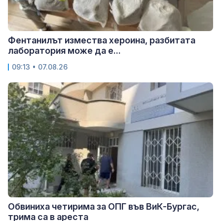
Фентанилът измества хероина, разбитата
лаборатория може да е...
09:13 • 07.08.26
Обвиниха четирима за ОПГ във ВиК-Бургас,
трима са в ареста