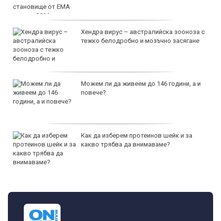
Хендра вирус – австралийска зооноза с
тежко белодробно и мозъчно засягане
Можем ли да живеем до 146 години, а и
повече?
Как да изберем протеинов шейк и за
какво трябва да внимаваме?