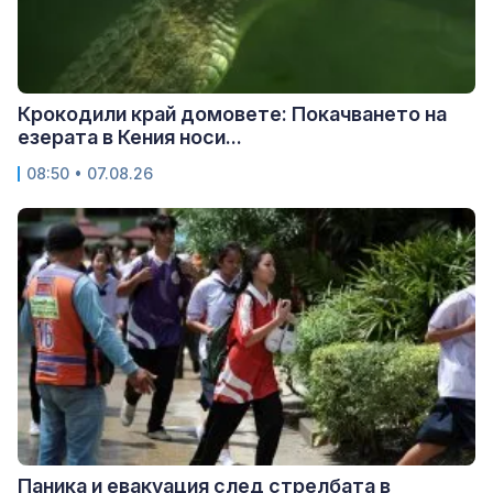
Крокодили край домовете: Покачването на
езерата в Кения носи...
08:50 • 07.08.26
Паника и евакуация след стрелбата в