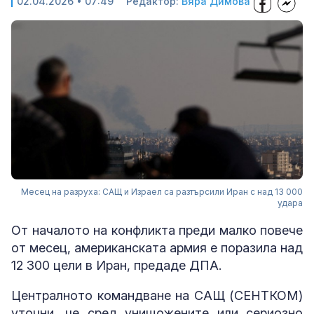
02.04.2026 • 07:49
Редактор:
Вяра Димова
Месец на разруха: САЩ и Израел са разтърсили Иран с над 13 000
удара
От началото на конфликта преди малко повече
от месец, американската армия е поразила над
12 300 цели в Иран, предаде ДПА.
Централното командване на САЩ (СЕНТКОМ)
уточни, че сред унищожените или сериозно