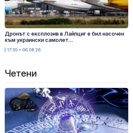
Дронът с експлозив в Лайпциг е бил насочен
към украински самолет...
17:55 • 06.08.26
Четени