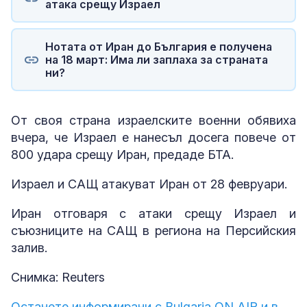
атака срещу Израел
Нотата от Иран до България е получена
на 18 март: Има ли заплаха за страната
ни?
От своя страна израелските военни обявиха
вчера, че Израел е нанесъл досега повече от
800 удара срещу Иран, предаде БТА.
Израел и САЩ атакуват Иран от 28 февруари.
Иран отговаря с атаки срещу Израел и
съюзниците на САЩ в региона на Персийския
залив.
Снимка: Reuters
Останете информирани с Bulgaria ON AIR и в