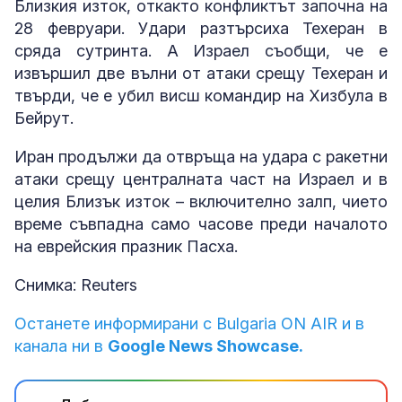
Близкия изток, откакто конфликтът започна на
28 февруари. Удари разтърсиха Техеран в
сряда сутринта. А Израел съобщи, че е
извършил две вълни от атаки срещу Техеран и
твърди, че е убил висш командир на Хизбула в
Бейрут.
Иран продължи да отвръща на удара с ракетни
атаки срещу централната част на Израел и в
целия Близък изток – включително залп, чието
време съвпадна само часове преди началото
на еврейския празник Пасха.
Снимка: Reuters
Останете информирани с Bulgaria ON AIR и в
канала ни в
Google News Showcase.