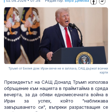
02.04.2026 • 07:34
Редактор:
Вяра Димова
Тръмп от Белия дом: Иран вече не е заплаха, САЩ държат всички
карти
Президентът на САЩ Доналд Тръмп използва
обръщение към нацията в праймтайма в сряда
вечерта, за да обяви едномесечната война в
Иран за успех, който "наближава
завършването си", въпреки разрастващия се