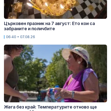
Църковен празник на 7 август: Ето кои са
забраните и поличбите
06:40 • 07.08.26
Жега без край: Температурите отново ще