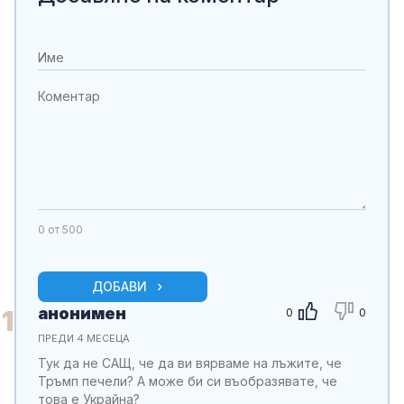
0
от 500
ДОБАВИ
анонимен
1
0
0
ПРЕДИ 4 МЕСЕЦА
Тук да не САЩ, че да ви вярваме на лъжите, че
Тръмп печели? А може би си въобразявате, че
това е Украйна?