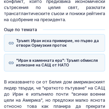
конфликт, който предизвика икономически
сътресения по целия свят, разклати
трансатлантическите съюзи и понижи рейтинга
на одобрение на президента.
Още по темата
Тръмп: Иран иска примирие, но първо да
отвори Ормузкия проток
"Иран в каменната ера": Тръмп обмисля
излизане на САЩ от НАТО
В изказването си от Белия дом американският
лидер твърди, че "краткото пътуване" на САЩ
до Иран е изпълнило почти "всички военни
цели на Америка", но предложи малко яснота
относно това как планира да прекрати