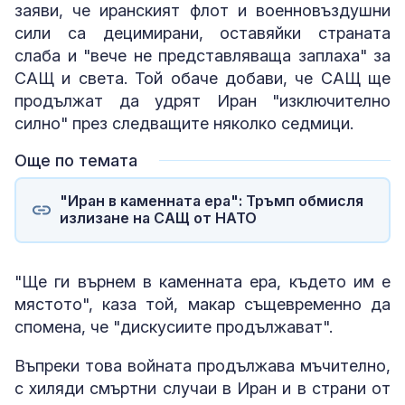
заяви, че иранският флот и военновъздушни
сили са децимирани, оставяйки страната
слаба и "вече не представляваща заплаха" за
САЩ и света. Той обаче добави, че САЩ ще
продължат да удрят Иран "изключително
силно" през следващите няколко седмици.
Още по темата
"Иран в каменната ера": Тръмп обмисля
излизане на САЩ от НАТО
"Ще ги върнем в каменната ера, където им е
мястото", каза той, макар същевременно да
спомена, че "дискусиите продължават".
Въпреки това войната продължава мъчително,
с хиляди смъртни случаи в Иран и в страни от