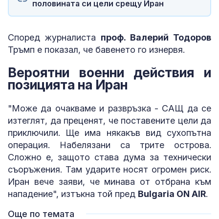
половината си цели срещу Иран
Според журналиста
проф. Валерий Тодоров
Тръмп е показал, че бавенето го изнервя.
Вероятни военни действия и
позицията на Иран
"Може да очакваме и развръзка - САЩ да се
изтеглят, да преценят, че поставените цели да
приключили. Ще има някакъв вид сухопътна
операция. Набелязани са трите острова.
Сложно е, защото става дума за технически
съоръжения. Там ударите носят огромен риск.
Иран вече заяви, че минава от отбрана към
нападение", изтъкна той пред
Bulgaria ON AIR
.
Още по темата