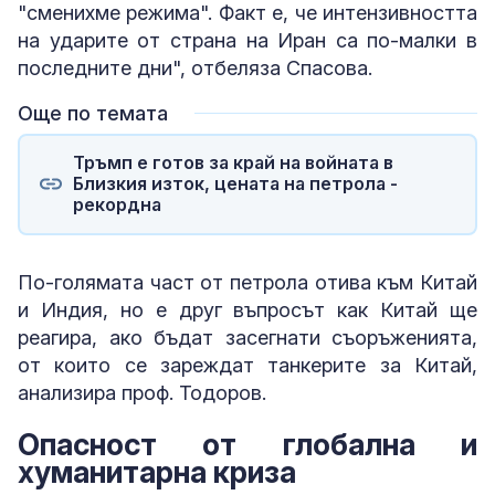
"сменихме режима". Факт е, че интензивността
на ударите от страна на Иран са по-малки в
последните дни", отбеляза Спасова.
Още по темата
Тръмп е готов за край на войната в
Близкия изток, цената на петрола -
рекордна
По-голямата част от петрола отива към Китай
и Индия, но е друг въпросът как Китай ще
реагира, ако бъдат засегнати съоръженията,
от които се зареждат танкерите за Китай,
анализира проф. Тодоров.
Опасност от глобална и
хуманитарна криза