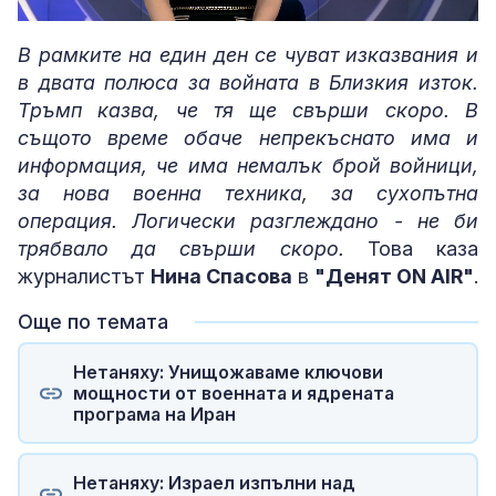
Loaded
:
Unmute
4.07%
В рамките на един ден се чуват изказвания и
в двата полюса за войната в Близкия изток.
Тръмп казва, че тя ще свърши скоро. В
същото време обаче непрекъснато има и
информация, че има немалък брой войници,
за нова военна техника, за сухопътна
операция. Логически разглеждано - не би
трябвало да свърши скоро.
Това каза
журналистът
Нина Спасова
в
"Денят ON AIR"
.
Още по темата
Нетаняху: Унищожаваме ключови
мощности от военната и ядрената
програма на Иран
Нетаняху: Израел изпълни над