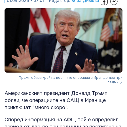
01.04.2026 • 07:01
Редактор:
Вяра Димова
Тръмп обяви край на военните операции в Иран до две-три
седмици
Американският президент Доналд Тръмп
обяви, че операциите на САЩ в Иран ще
приключат "много скоро".
Според информация на АФП, той е определил
период от две до три седмици за постигане на