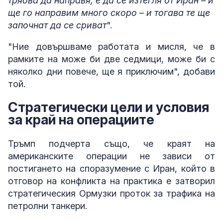
трябва да направя, е да се изтегля от Иран – и
ще го направим много скоро – и тогава те ще
започнат да се сриват
".
"Ние довършваме работата и мисля, че в
рамките на може би две седмици, може би с
няколко дни повече, ще я приключим", добави
той.
Стратегически цели и условия
за край на операциите
Тръмп подчерта също, че краят на
американските операции не зависи от
постигането на споразумение с Иран, който в
отговор на конфликта на практика е затворил
стратегическия Ормузки проток за трафика на
петролни танкери.