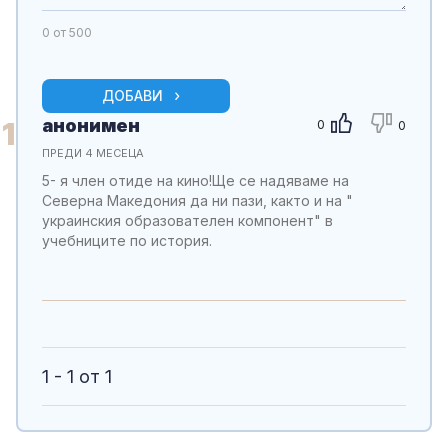
0
от 500
ДОБАВИ
анонимен
1
0
0
ПРЕДИ 4 МЕСЕЦА
5- я член отиде на кино!Ще се надяваме на
Северна Македония да ни пази, както и на "
украинския образователен компонент" в
учебниците по история.
1 - 1 от 1