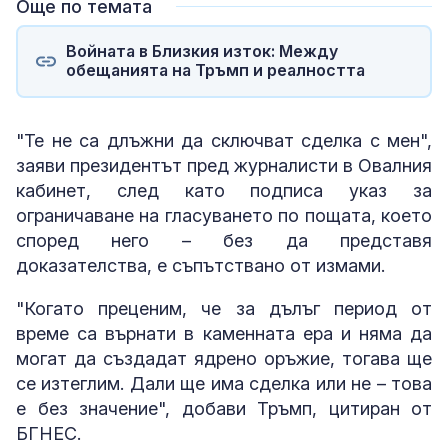
Още по темата
Войната в Близкия изток: Между
обещанията на Тръмп и реалността
"Те не са длъжни да сключват сделка с мен",
заяви президентът пред журналисти в Овалния
кабинет, след като подписа указ за
ограничаване на гласуването по пощата, което
според него – без да представя
доказателства, е съпътствано от измами.
"Когато преценим, че за дълъг период от
време са върнати в каменната ера и няма да
могат да създадат ядрено оръжие, тогава ще
се изтеглим. Дали ще има сделка или не – това
е без значение", добави Тръмп, цитиран от
БГНЕС.