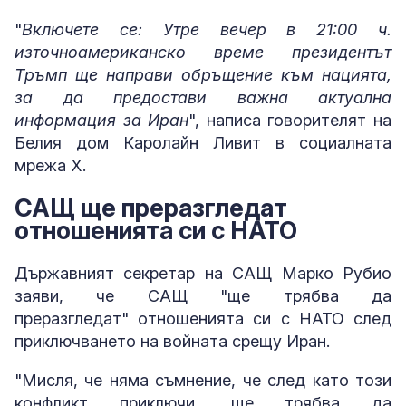
"
Включете се: Утре вечер в 21:00 ч.
източноамериканско време президентът
Тръмп ще направи обръщение към нацията,
за да предостави важна актуална
информация за Иран
", написа говорителят на
Белия дом Каролайн Ливит в социалната
мрежа X.
САЩ ще преразгледат
отношенията си с НАТО
Държавният секретар на САЩ Марко Рубио
заяви, че САЩ "ще трябва да
преразгледат" отношенията си с НАТО след
приключването на войната срещу Иран.
"Мисля, че няма съмнение, че след като този
конфликт приключи, ще трябва да