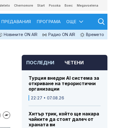
deteto
Chernomore
Start
Posoka
Boec
Megavselena
ПРЕДАВАНИЯ
ПРОГРАМА
ОЩЕ
Новините ON AIR
Радио ON AIR
Времето
ПОСЛЕДНИ
ЧЕТЕНИ
Турция внедри AI система за
откриване на терористични
организации
22:27 • 07.08.26
Хитър трик, който ще накара
чайките да стоят далеч от
храната ви