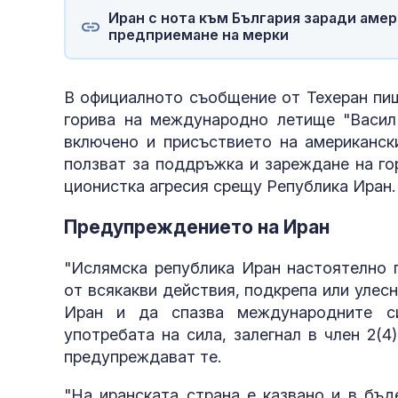
Иран с нота към България заради амер
предприемане на мерки
В официалното съобщение от Техеран пиш
горива на международно летище "Васил 
включено и присъствието на американск
ползват за поддръжка и зареждане на го
ционистка агресия срещу Република Иран.
Предупреждението на Иран
"Ислямска република Иран настоятелно 
от всякакви действия, подкрепа или улес
Иран и да спазва международните си
употребата на сила, залегнал в член 2(4
предупреждават те.
"На иранската страна е казвано и в бъд