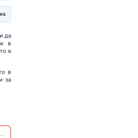
ка
и да
ик в
то е
то в
и за
→