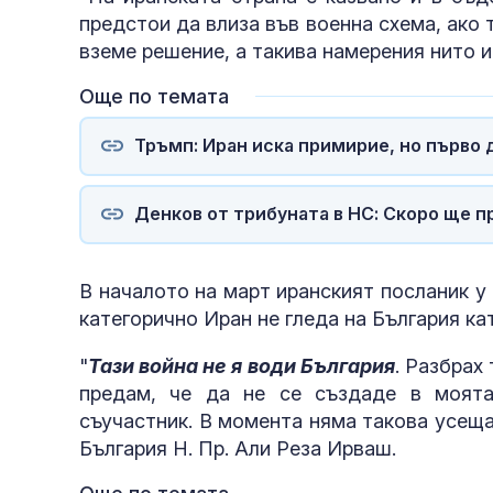
предстои да влиза във военна схема, ако
вземе решение, а такива намерения нито и
Още по темата
Тръмп: Иран иска примирие, но първо 
Денков от трибуната в НС: Скоро ще п
В началото на март иранският посланик у
категорично Иран не гледа на България ка
"
Тази война не я води България
. Разбрах
предам, че да не се създаде в моята
съучастник. В момента няма такова усеща
България Н. Пр. Али Реза Ирваш.