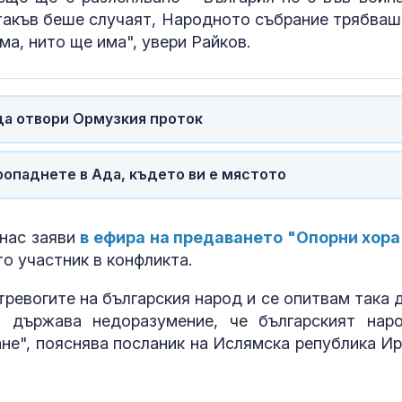
 такъв беше случаят, Народното събрание трябваш
ма, нито ще има", увери Райков.
да отвори Ормузкия проток
ропаднете в Ада, където ви е мястото
 нас заяви
в ефира на предаването "Опорни хора
то участник в конфликта.
 тревогите на българския народ и се опитвам така д
 държава недоразумение, че българският нар
не", пояснява посланик на Ислямска република Ир