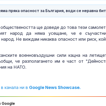
яма пряка опасност за България, води се неравна бит
на обществеността ще доведе до това тези самолет
кият народ да няма усещане, че е съучастн
 народ. Не виждам никаква опасност или риск, кой
канските военновъздушни сили кацна на летище
общи, че разполагането им е част от "Дейност
ния на НАТО.
 в канала ни в
Google News Showcase.
 Google