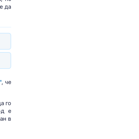
е да
"
, че
а го
од е
ан в