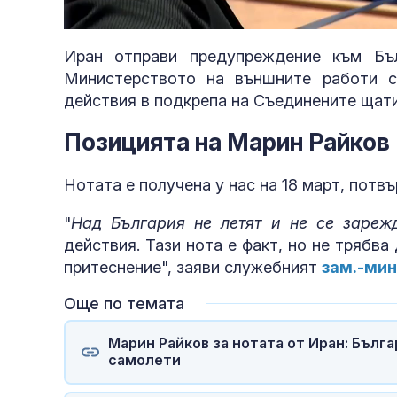
Loaded
:
Unmute
31.91%
Иран отправи предупреждение към Бъ
Министерството на външните работи с
действия в подкрепа на Съединените щати
Позицията на Марин Райков
Нотата е получена у нас на 18 март, потв
"
Над България не летят и не се зареж
действия. Тази нота е факт, но не трябва
притеснение", заяви служебният
зам.-мин
Още по темата
Марин Райков за нотата от Иран: Бълга
самолети