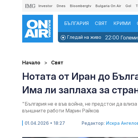
Investor
Dnes
Bloombergtv
Bulgaria On Air
Gol
T
БЪЛГАРИЯ
СВЯТ
КРИМИ
22:00
Гледай на живо
Големит
Начало
Свят
Нотата от Иран до Бълга
Има ли заплаха за стра
"България не е във война, не предстои да влиз
външните работи Марин Райков
01.04.2026 • 18:27
Редактор:
Искра Ангело