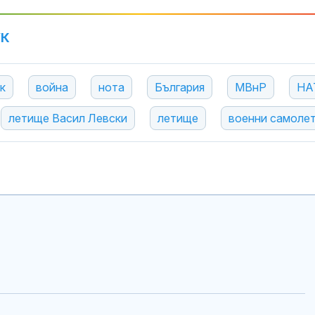
УК
к
война
нота
България
МВнР
НА
летище Васил Левски
летище
военни самоле