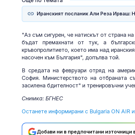
Още по темата
Иранският посланик Али Реза Ирваш: Н
"Аз съм сигурен, че натискът от страна 
бъдат премахнати от тук, а българс
кръвопролитието, което има над иранския
насочен към България", допълва той.
В средата на февруари отряд на амери
София. Министерството на отбраната съ
засилена бдителност" и тренировъчни уче
Снимка: БГНЕС
Останете информирани с Bulgaria ON AIR и
Добави ни в предпочитани източници в