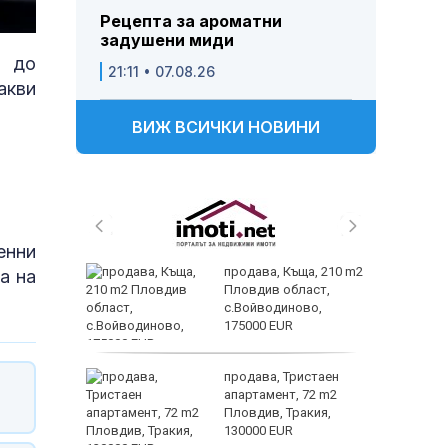
Рецепта за ароматни
задушени миди
до
21:11 • 07.08.26
акви
ВИЖ ВСИЧКИ НОВИНИ
енни
 и
продава, Къща, 210 m2
а на
 при
Пловдив област,
акво
с.Войводиново,
аят
175000 EUR
 секс –
продава, Тристаен
се
апартамент, 72 m2
е?
Пловдив, Тракия,
130000 EUR