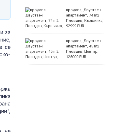
астерои
ината
продава, Двустаен
та са
апартамент, 74 m2
о
Пловдив, Кършияка,
 първите
92999 EUR
и за
ние,
нят
продава, Двустаен
е се
предване
апартамент, 45 m2
?
Пловдив, Център,
ско-
125000 EUR
Полярни
продава, Тристаен
апартамент, 91 m2
Пловдив, Център,
179000 EUR
ържа
лика
рана
ии",
, не