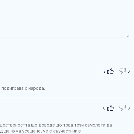
2
0
 подиграва с народа.
0
0
обществеността ще доведе до това тези самолети да
д да няма усещане, че е съучастник в