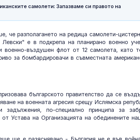
иканските самолети: Запазваме си правото на
Елегантност без
Почти полов
усилие: Джулия
бебета по све
Робъртс с визия за
изключителн
всеки гардероб
кърмени през
шест месеца
е, че разполагането на редица самолети-цистерн
Левски" е в подкрепа на планирано военно уче
Филип Гунев:
Как се проме
и военно-въздушен флот от 12 самолета, като т
Реформите в МВР се
костите с на
извършват без
на възрастта
риво за бомбардировачи в съвместната американ
прозрачни правила
призовава българското правителство да се възд
няване на военната агресия срещу Ислямска репуб
 задължения, по-специално принципа за заб
) от Устава на Организацията на обединените нац
еще ще е разяснявано - България не е във война