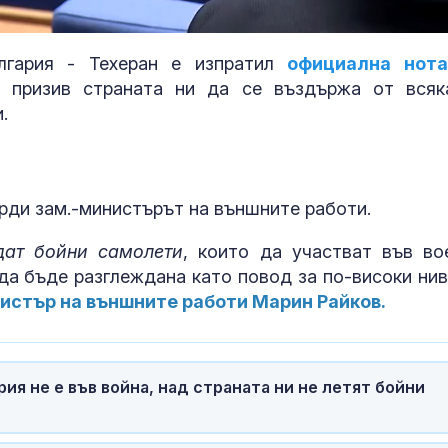
лгария - Техеран е изпратил
официална нота
 призив страната ни да се въздържа от всяк
.
ърди зам.-министърът на външните работи.
дат бойни самолети
, които да участват във во
Тайната ваканция на
Топлинен удар
 да бъде разглеждана като повод за по-високи нив
Си: Какво се случва в
дехидратация
истър на външните работи Марин Райков.
Бейдайхе?
кърмачета: к
трябва да зн
родителите
Сенатът на Конгреса
Кървене след
рия не е във война, над страната ни не летят бойни
на САЩ прие нови
трябва ли да 
санкции срещу Русия
притеснявам