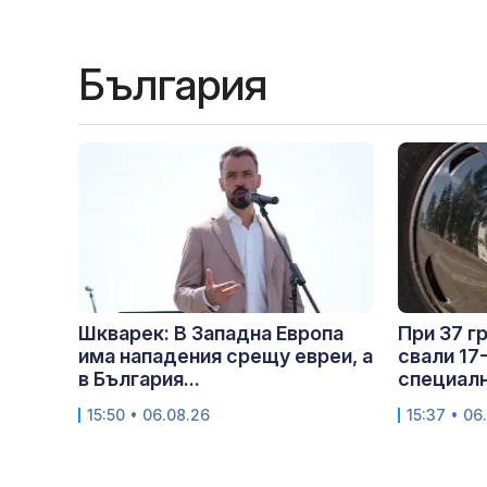
България
Шкварек: В Западна Европа
При 37 г
има нападения срещу евреи, а
свали 17
в България...
специалн
15:50 • 06.08.26
15:37 • 06