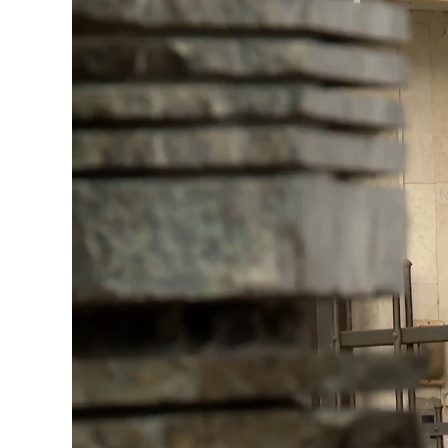
Load
Unmute