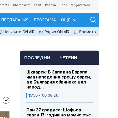
deteto
Chernomore
Start
Posoka
Boec
Megavselena
ПРЕДАВАНИЯ
ПРОГРАМА
ОЩЕ
Новините ON AIR
Радио ON AIR
Времето
ПОСЛЕДНИ
ЧЕТЕНИ
Шкварек: В Западна Европа
има нападения срещу евреи,
а в България обвиниха цял
народ...
15:50 • 06.08.26
При 37 градуса: Шофьор
свали 17-годишно момче със