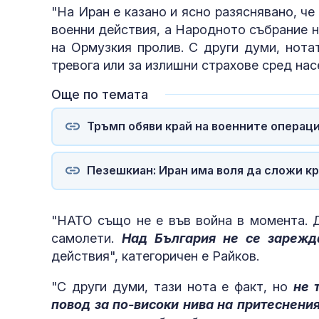
"На Иран е казано и ясно разяснявано, че
частично
военни действия, а Народното събрание н
на Ормузкия пролив. С други думи, нота
тревога или за излишни страхове сред нас
Още по темата
Тръмп обяви край на военните операц
Пезешкиан: Иран има воля да сложи кр
"НАТО също не е във война в момента. Д
самолети.
Над България не се зарежд
действия", категоричен е Райков.
"С други думи, тази нота е факт, но
не 
повод за по-високи нива на притеснени