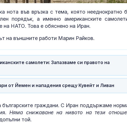
0%
ка нота във връзка с тема, която нееднократно 
лен порядък, а именно американските самолет
е на НАТО. Това е обяснено на Иран.
ът на външните работи Марин Райков.
иканските самолети: Запазваме си правото на
Съдът спря
Защо рискът 
дари от Йемен и нападения срещу Кувейт и Ливан
незабавното събаряне
исхемичен ин
на 12 сгради в "Баба
повишава в
Алино"
горещините?
за българските граждани. С Иран поддържаме норм
ния.
Няма снижаване на нивото на тези отноше
Предстои пълно
FDA одобри Еnl
слънчево затъмнение,
decanoate:
 допълни той.
от Северозападна
Революционн