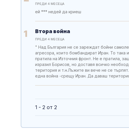
ПРЕДИ 4 МЕСЕЦА
ей *** недей да криеш
Втора война
1
ПРЕДИ 4 МЕСЕЦА
" Над България не се зареждат бойни самолет
агресора, които бомбандират Иран. То така и
пратила на Източния фронт. Не е пратила, защ
изразил Борисов, но доставя всичко необхо
територия и т.н.Лъжите ви вече не се търпят
една война -срещу Иран. Да даваш територия
1 - 2 от 2