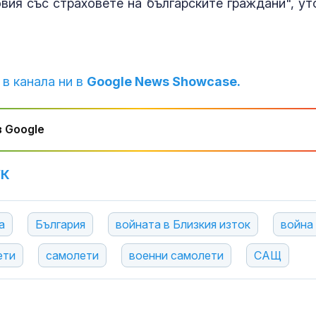
овия със страховете на българските граждани", ут
 в канала ни в
Google News Showcase.
 Google
УК
а
България
войната в Близкия изток
война
ети
самолети
военни самолети
САЩ