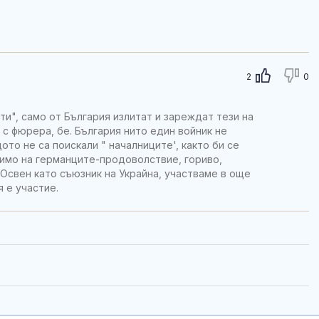
2
0
и", само от България излитат и зареждат тези на
 с фюрера, бе. България нито един войник не
ото не са поискали " началниците', както би се
димо на германците-продоволствие, гориво,
.Освен като съюзник на Украйна, участваме в още
 е участие.