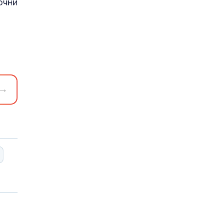
очни
→