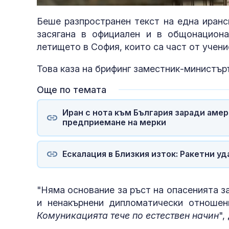
87.2
Беше разпространен текст на една иранс
засягана в официален и в общонациона
летището в София, които са част от учени
Това каза на брифинг заместник-министър
Още по темата
Иран с нота към България заради амер
предприемане на мерки
Ескалация в Близкия изток: Ракетни у
"Няма основание за ръст на опасенията 
и ненакърнени дипломатически отноше
Комуникацията тече по естествен начин
",