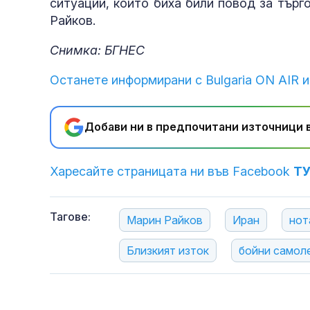
ситуации, които биха били повод за търг
Райков.
Снимка: БГНЕС
Останете информирани с Bulgaria ON AIR и
Добави ни в предпочитани източници в
Харесайте страницата ни във Facebook
Т
Тагове:
Марин Райков
Иран
нот
Близкият изток
бойни самол