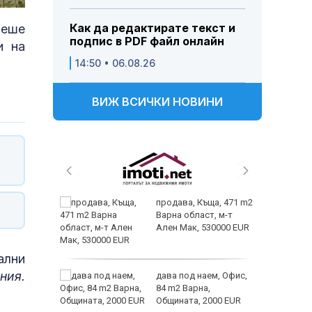
Как да редактирате текст и
беше
подпис в PDF файл онлайн
и на
14:50 • 06.08.26
ВИЖ ВСИЧКИ НОВИНИ
от
продава, Къща, 471 m2
султ се
Варна област, м-т
Ален Мак, 530000 EUR
ални
ния.
icitide
дава под наем, Офис,
84 m2 Варна,
а
Общината, 2000 EUR