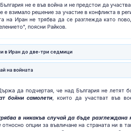
България ще е като
перорална те
 България не е във война и не предстои да участва
висок холестерол
е е взимало решение за участие в конфликта в рег
Муцунски: България ще
Болест на Бе
та на Иран не трябва да се разглежда като пово
спечели най-много от
как храненет
елението", поясни Райков.
членството ни в ЕС
да подпомогн
контрола на
заболяването?
Температури от 40
МЗ предлага 
ии в Иран до две-три седмици
градуса и нови пожари
главни дирек
в Гърция
поемат дейно
28-те РЗИ
ай на войната
ържа да подчертая, че над България не летят б
ат бойни самолети
, които да участват във во
трябва в никакъв случай да бъде разглеждана 
я
относно опции за въвличане на страната ни в та