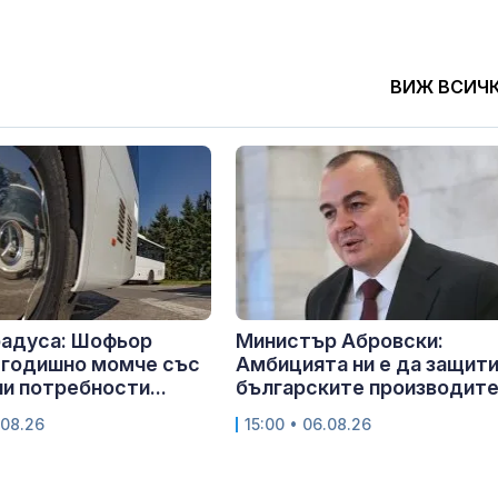
ВИЖ ВСИЧ
радуса: Шофьор
Министър Абровски:
-годишно момче със
Амбицията ни е да защит
и потребности...
българските производит
.08.26
15:00 • 06.08.26