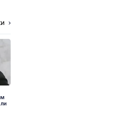
КИ
им
ели