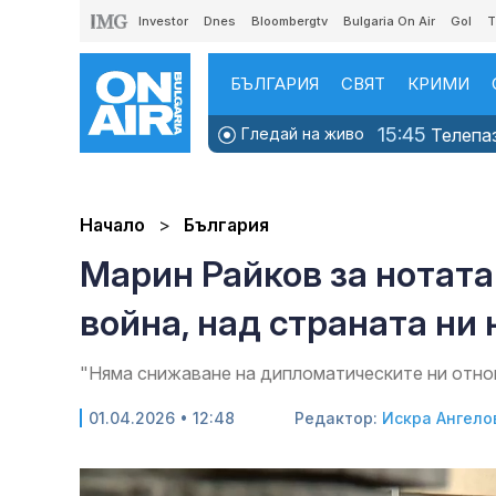
Investor
Dnes
Bloombergtv
Bulgaria On Air
Gol
T
БЪЛГАРИЯ
СВЯТ
КРИМИ
15:45
Гледай на живо
Телепаз
Начало
България
Марин Райков за нотата 
война, над страната ни
"Няма снижаване на дипломатическите ни отно
01.04.2026 • 12:48
Редактор:
Искра Ангело