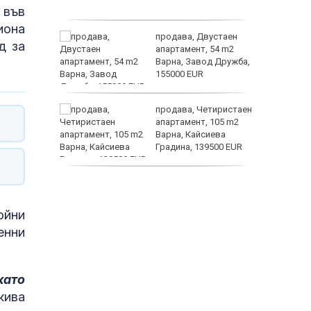
рапия за
 във
иона
хтерев –
продава, Двустаен
д за
о може
апартамент, 54 m2
е
Варна, Завод Дружба,
155000 EUR
три
продава, Четиристаен
ции да
апартамент, 105 m2
стите на
Варна, Кайсиева
Градина, 139500 EUR
история
продава, Къща, 110 m2
София, Доброславци
(с.), 275000 EUR
ойни
енни
като
кива