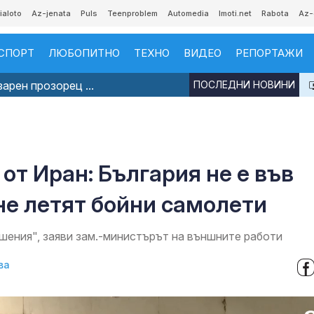
ialoto
Az-jenata
Puls
Teenproblem
Automedia
Imoti.net
Rabota
Az-
СПОРТ
ЛЮБОПИТНО
ТЕХНО
ВИДЕО
РЕПОРТАЖИ
арен прозорец ...
ПОСЛЕДНИ НОВИНИ
от Иран: България не е във
 не летят бойни самолети
шения", заяви зам.-министърът на външните работи
ва