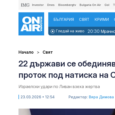
Investor
Dnes
Bloombergtv
Bulgaria On Air
Gol
T
БЪЛГАРИЯ
СВЯТ
КРИМИ
20:30
Гледай на живо
Мрачно 
Начало
Свят
22 държави се обединяв
проток под натиска на
Израелски удари по Ливан взеха жертва
23.03.2026 • 12:54
Редактор:
Вяра Димова