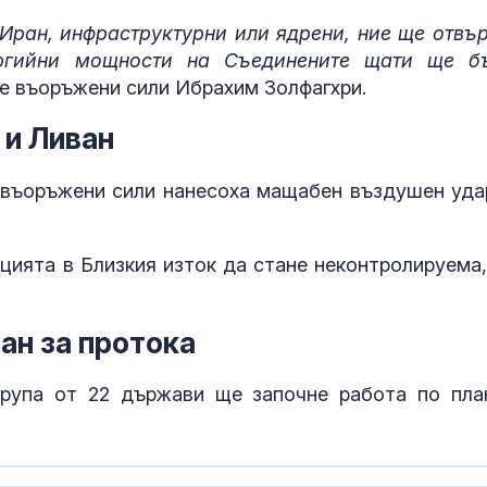
Иран, инфраструктурни или ядрени, ние ще отвъ
ергийни мощности на Съединените щати ще б
Колумбийски
Почти полов
въоръжени
бебета по све
те въоръжени сили Ибрахим Золфагхри.
групировки търсят
изключителн
боен опит с дронове в
кърмени през
 и Ливан
шест месеца
Заради дрона край
Как се проме
 въоръжени сили нанесоха мащабен въздушен уда
Кардам: МВнР извика
костите с на
украинския посланик
на възрастта
цията в Близкия изток да стане неконтролируема,
ан за протока
група от 22 държави ще започне работа по пла