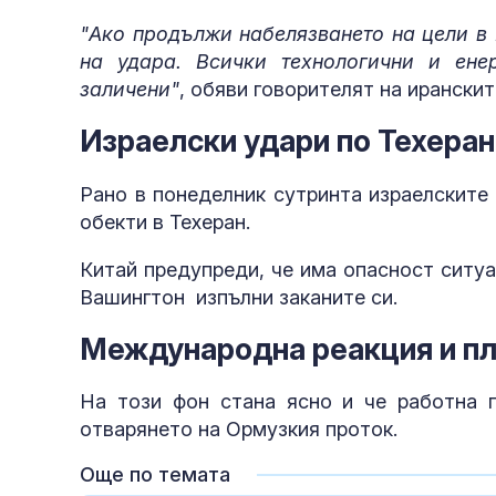
"Ако продължи набелязването на цели в 
на удара. Всички технологични и ен
заличени"
, обяви говорителят на ирански
Израелски удари по Техеран
Украйна
Рaно в понеделник сутринта израелските
обекти в Техеран.
Китай предупреди, че има опасност ситуа
Вашингтон изпълни заканите си.
Международна реакция и пл
На този фон стана ясно и че работна 
отварянето на Ормузкия проток.
Още по темата