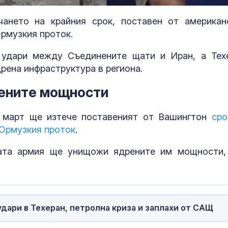
ането на крайния срок, поставен от американ
рмузкия проток.
 удари между Съединените щати и Иран, а Тех
рена инфраструктура в региона.
рените мощности
4 март ще изтече поставеният от Вашингтон
сро
 Ормузкия проток
.
56 400 пътници
Топлинен удар
ката армия ще унищожи ядрените им мощности,
напуснаха Атина в
дехидратация
рамките на часове
кърмачета: к
трябва да зн
родителите
Украйна: България не е
Кървене след
удари в Техеран, петролна криза и заплахи от САЩ
била цел на падналия
трябва ли да 
дрон
притеснявам