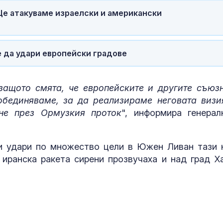
Ще атакуваме израелски и американски
 да удари европейски градове
 защото смята, че европейските и другите съюз
обединяваме, за да реализираме неговата визи
не през Ормузкия проток
", информира генерал
 удари по множество цели в Южен Ливан тази 
а иранска ракета сирени прозвучаха и над град Х