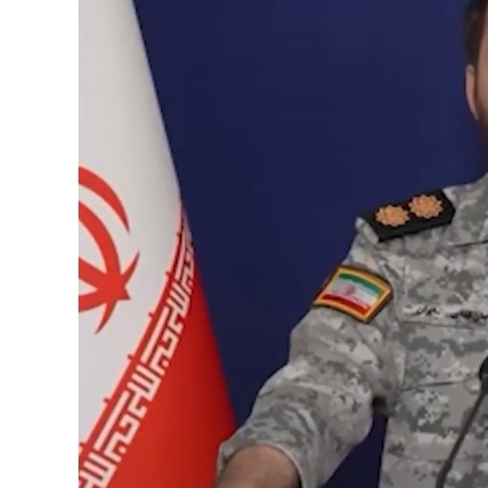
Loaded
:
Unmute