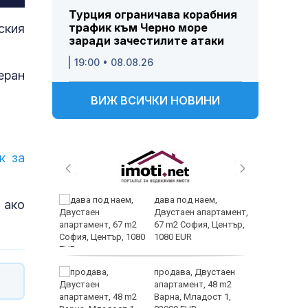
Турция ограничава корабния
трафик към Черно море
ския
заради зачестилите атаки
19:00 • 08.08.26
еран
ВИЖ ВСИЧКИ НОВИНИ
к за
 и
дава под наем,
 ако
 при
Двустаен апартамент,
акво
67 m2 София, Център,
аят
1080 EUR
 секс –
продава, Двустаен
се
апартамент, 48 m2
е?
Варна, Младост 1,