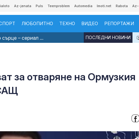
ialoto
Az-jenata
Puls
Teenproblem
Automedia
Imoti.net
Rabota
Az-
СПОРТ
ЛЮБОПИТНО
ТЕХНО
ВИДЕО
РЕПОРТАЖИ
сърце – сериал ...
ПОСЛЕДНИ НОВИНИ
ат за отваряне на Ормузкия
 САЩ