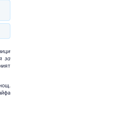
ници
я за
ният
нощ.
айфа