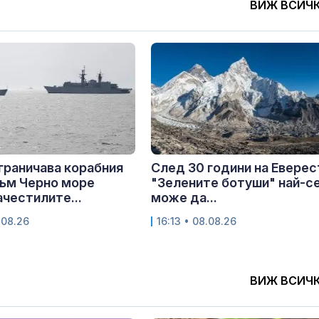
ВИЖ ВСИЧ
граничава корабния
След 30 години на Еверес
ъм Черно море
"Зелените ботуши" най-с
ачестилите...
може да...
.08.26
16:13 • 08.08.26
ВИЖ ВСИЧ