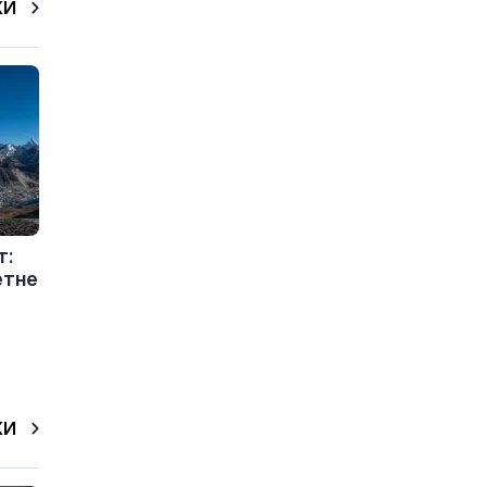
КИ
т:
етне
КИ