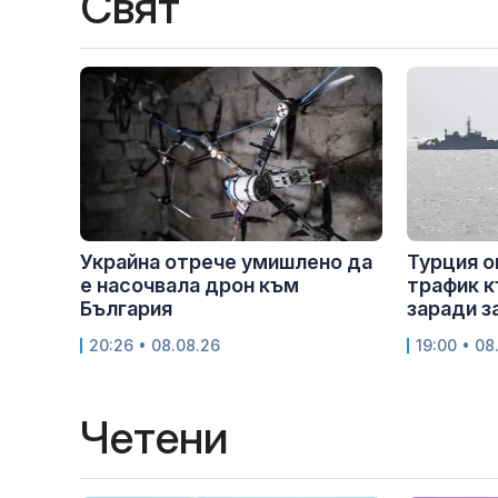
Свят
Украйна отрече умишлено да
Турция о
е насочвала дрон към
трафик к
България
заради з
20:26 • 08.08.26
19:00 • 08
Четени