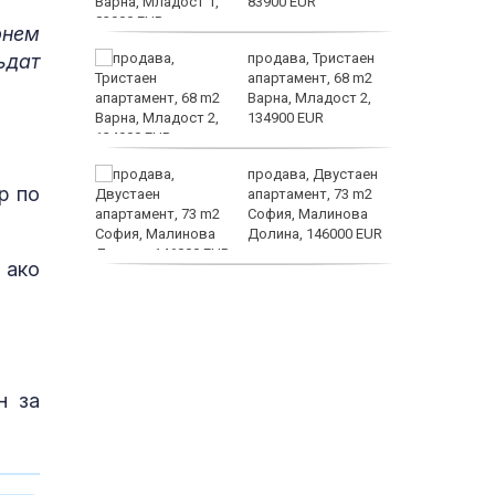
83900 EUR
рнем
ъдат
ината
продава, Тристаен
та са
апартамент, 68 m2
о
Варна, Младост 2,
 първите
134900 EUR
астерои
нят
продава, Двустаен
р по
предване
апартамент, 73 m2
?
София, Малинова
Долина, 146000 EUR
 ако
дава под наем, Офис,
100 m2 София, Център,
800 EUR
н за