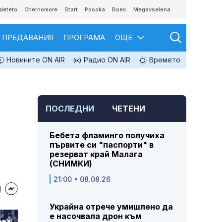
deteto
Chernomore
Start
Posoka
Boec
Megavselena
ПРЕДАВАНИЯ
ПРОГРАМА
ОЩЕ
Новините ON AIR
Радио ON AIR
Времето
ПОСЛЕДНИ
ЧЕТЕНИ
Бебета фламинго получиха
първите си "паспорти" в
резерват край Малага
(СНИМКИ)
21:00 • 08.08.26
Украйна отрече умишлено да
е насочвала дрон към