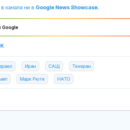
 в канала ни в
Google News Showcase.
 Google
УК
зраел
Иран
САЩ
Техеран
ъмп
Марк Рюте
НАТО