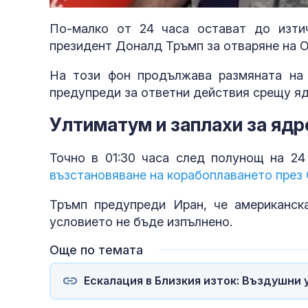
45.72%
По-малко от 24 часа остават до изтич
президент Доналд Тръмп за отваряне на О
На този фон продължава размяната на
предупреди за ответни действия срещу яд
Ултиматум и заплахи за яд
Точно в 01:30 часа след полунощ на 2
възстановяване на корабоплаването през
Тръмп предупреди Иран, че американс
условието не бъде изпълнено.
Още по темата
Ескалация в Близкия изток: Въздушни 