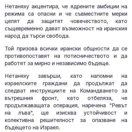
Нетаняху акцентира, че ядрените амбиции на
режима са опасни и че съвместните мерки
целят да защитят човечеството, като
същевременно дават възможност на иранския
народ да търси свобода.
Той призова всички ирански общности да се
противопоставят на потисничеството и да
работят за мирно и независимо бъдеще.
Нетаняху завърши, като напомни на
израелските граждани да продължат да
следват инструкциите на Командването за
вътрешния фронт, като отбеляза, че
продължаващата операция, наречена "Ревът
на лъва", ще изисква устойчивост и
колективна решителност за опазване на
бъдещето на Израел.