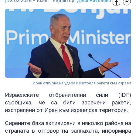
28.02.2026 • 10:59
Редактор:
Деси Николова
Иран отвърна на удара и изстреля ракети към Израел
Израелските отбранителни сили (IDF)
съобщиха, че са били засечени ракети,
изстреляни от Иран към израелска територия.
Сирените бяха активирани в няколко района на
страната в отговор на заплахата, информира