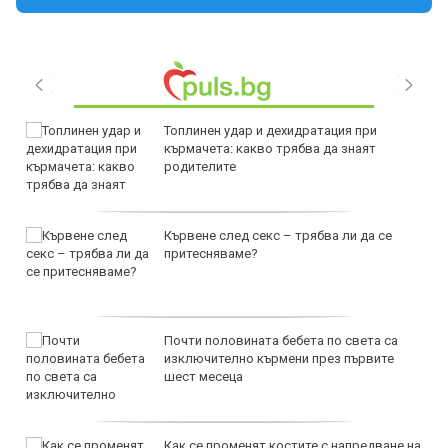
Топлинен удар и дехидратация при
кърмачета: какво трябва да знаят
родителите
Кървене след секс – трябва ли да се
притесняваме?
Почти половината бебета по света са
изключително кърмени през първите
шест месеца
Как се променят костите с напредване на