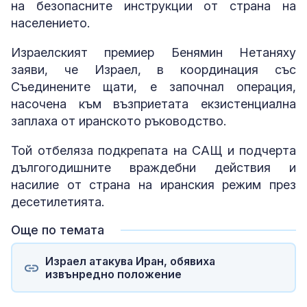
на безопасните инструкции от страна на
населението.
Израелският премиер Бенямин Нетаняху
заяви, че Израел, в координация със
Съединените щати, е започнал операция,
насочена към възприетата екзистенциална
заплаха от иранското ръководство.
Той отбеляза подкрепата на САЩ и подчерта
дългогодишните враждебни действия и
насилие от страна на иранския режим през
десетилетията.
Още по темата
Израел атакува Иран, обявиха
извънредно положение