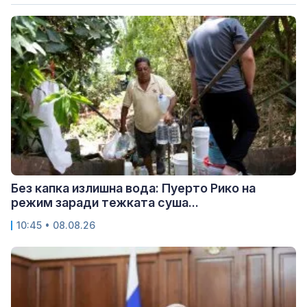
Без капка излишна вода: Пуерто Рико на
режим заради тежката суша...
10:45 • 08.08.26