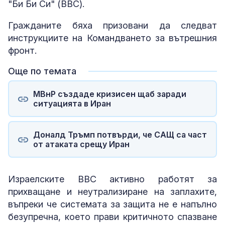
"Би Би Си" (BBC).
Гражданите бяха призовани да следват
инструкциите на Командването за вътрешния
фронт.
Още по темата
МВнР създаде кризисен щаб заради
ситуацията в Иран
Доналд Тръмп потвърди, че САЩ са част
от атаката срещу Иран
Израелските ВВС активно работят за
прихващане и неутрализиране на заплахите,
въпреки че системата за защита не е напълно
безупречна, което прави критичното спазване