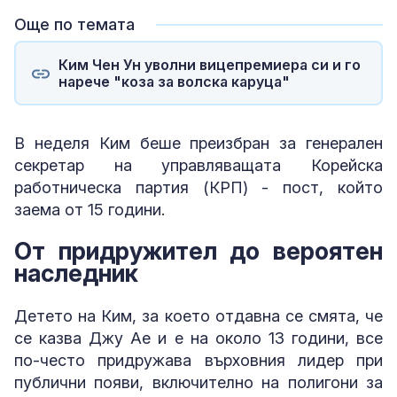
Още по темата
Ким Чен Ун уволни вицепремиера си и го
нарече "коза за волска каруца"
В неделя Ким беше преизбран за генерален
секретар на управляващата Корейска
работническа партия (КРП) - пост, който
заема от 15 години.
От придружител до вероятен
наследник
Детето на Ким, за което отдавна се смята, че
се казва Джу Ае и е на около 13 години, все
по-често придружава върховния лидер при
публични появи, включително на полигони за