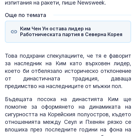
изпитания на ракети, пише Newsweek.
Още по темата
Ким Чен Ун остава лидер на
Работническата партия в Северна Корея
Това подхрани спекулациите, че тя е фаворит
за наследник на Ким като върховен лидер,
което би отбелязало историческо отклонение
от династичната традиция, даваща
предимство на наследниците от мъжки пол.
Бъдещата посока на династията Ким ще
помогне за оформянето на динамиката на
сигурността на Корейския полуостров, където
отношенията между Сеул и Пхенян рязко се
влошиха през последните години на фона на