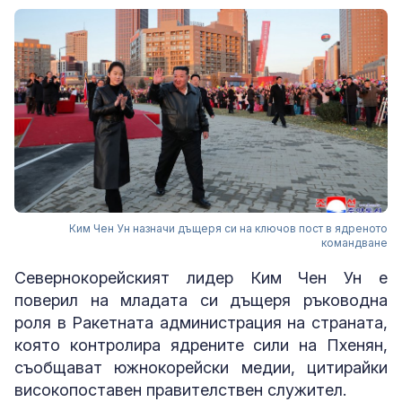
Ким Чен Ун назначи дъщеря си на ключов пост в ядреното
командване
Севернокорейският лидер Ким Чен Ун е
поверил на младата си дъщеря ръководна
роля в Ракетната администрация на страната,
която контролира ядрените сили на Пхенян,
съобщават южнокорейски медии, цитирайки
високопоставен правителствен служител.