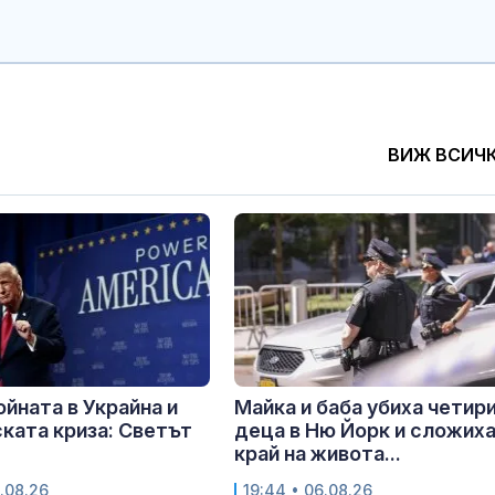
ВИЖ ВСИЧ
ойната в Украйна и
Майка и баба убиха четир
ката криза: Светът
деца в Ню Йорк и сложих
край на живота...
.08.26
19:44 • 06.08.26