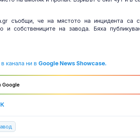
la.gr съобщи, че на мястото на инцидента са 
то и собствениците на завода. Бяха публикува
 в канала ни в
Google News Showcase.
 Google
УК
завод