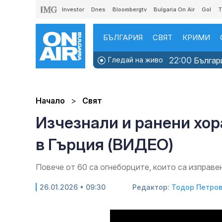
Investor
Dnes
Bloombergtv
Bulgaria On Air
Gol
T
БЪЛГАРИЯ
СВЯТ
КРИМИ
22:00
Гледай на живо
Българи
Начало
Свят
Изчезнали и ранени хор
в Гърция (ВИДЕО)
Повече от 60 са огнеборците, които са изправе
26.01.2026 • 09:30
Редактор:
Тодор Петро