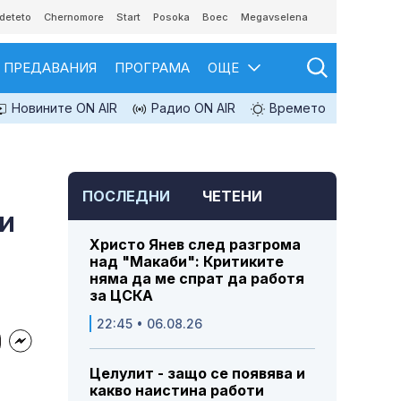
deteto
Chernomore
Start
Posoka
Boec
Megavselena
ПРЕДАВАНИЯ
ПРОГРАМА
ОЩЕ
Новините ON AIR
Радио ON AIR
Времето
ПОСЛЕДНИ
ЧЕТЕНИ
ни
Христо Янев след разгрома
над "Макаби": Критиките
няма да ме спрат да работя
за ЦСКА
22:45 • 06.08.26
Целулит - защо се появява и
какво наистина работи