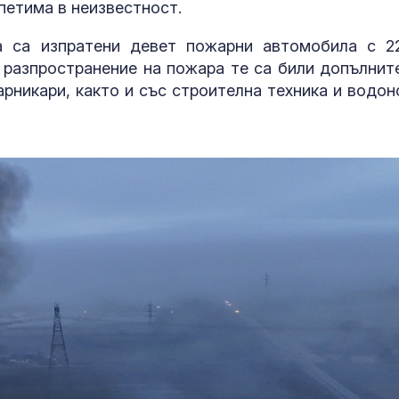
петима в неизвестност.
а са изпратени девет пожарни автомобила с 2
разпространение на пожара те са били допълнит
рникари, както и със строителна техника и водон
Как войните между
Можем ли да
Иран и Украйна се
до 146 години,
превърнаха в един
повече?
енергиен шок
Меган Маркъл по
Как да избер
бански в басейна за
протеинов ше
ЧРД
какво трябва
внимаваме?