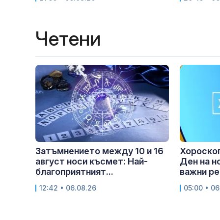
Четени
Затъмнението между 10 и 16
Хороскоп
август носи късмет: Най-
Ден на н
благоприятният...
важни ре
12:42 • 06.08.26
05:00 • 06