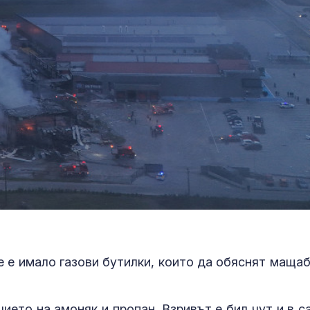
САЩ засилват
Психология з
морския щит: Нов
родители: Ре
разрушител Arleigh
чувството за
Burke влиза с нов
предвидимос
ен радар
Шон Мендес разкри с
Защо рискът 
коя дама е и ѝ се
исхемичен ин
обясни в любов
повишава в
горещините?
 е имало газови бутилки, които да обяснят мащаб
ието на амоняк и пропан. Взривът е бил чут и в с