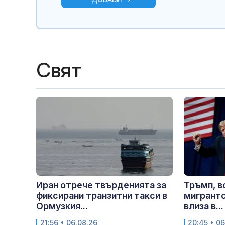
Свят
Иран отрече твърденията за
Тръмп, в
фиксирани транзитни такси в
мигрантс
Ормузкия...
влиза в...
21:56 • 06.08.26
20:45 • 06