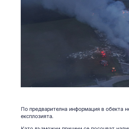
противоракет
По предварителна информация в обекта не
експлозията.
Като възможни причини се посочват налич