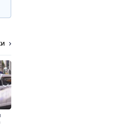
КИ
и
а