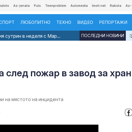
ialoto
Az-jenata
Puls
Teenproblem
Automedia
Imoti.net
Rabota
Az-
СПОРТ
ЛЮБОПИТНО
ТЕХНО
ВИДЕО
РЕПОРТАЖИ
я сутрин в неделя с Мар...
ПОСЛЕДНИ НОВИНИ
а след пожар в завод за хра
ни на мястото на инцидента
в