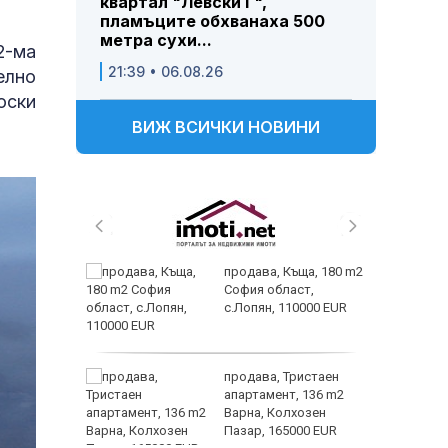
квартал "Левски Г",
пламъците обхванаха 500
метра сухи...
2-ма
21:39 • 06.08.26
елно
оски
ВИЖ ВСИЧКИ НОВИНИ
 живеем
продава, Къща, 180 m2
 а и
София област,
с.Лопян, 110000 EUR
ем
продава, Тристаен
йк и за
апартамент, 136 m2
 да
Варна, Колхозен
Пазар, 165000 EUR