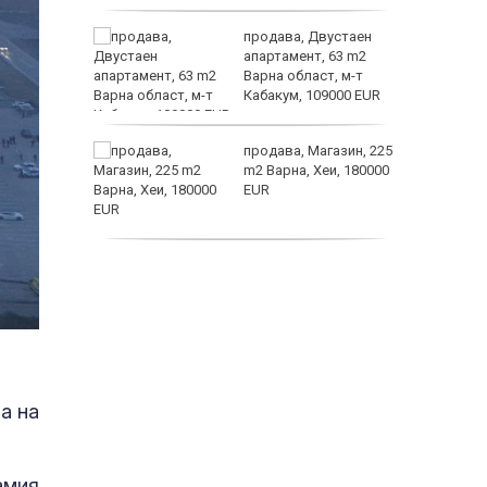
а
продава, Двустаен
жимът и
апартамент, 63 m2
Варна област, м-т
т
Кабакум, 109000 EUR
заболяв
от
продава, Магазин, 225
султ се
m2 Варна, Хеи, 180000
EUR
пеперуд
продава, Офис, 141 m2
Варна, Бриз, 112000
EUR
а на
амия