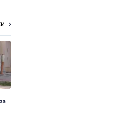
КИ
за