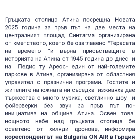
Снимка: БГНЕС
Гръцката столица Атина посрещна Новата
2025 година за пръв път на две места на
централният площад Синтагма организирана
от кметството, което бе озаглавено "Терасата
на времето "и върна присъстващите в
историята на Атина от 1945 година до днес и
на Педио ту Ареос- един от най-големите
паркове в Атина, организирана от областния
управител с празнични програми. Гостите и
жителите на южната ни съседка изживяха две
тържества с много музика, светлинно шоу и
фойерверки без звук за пръв път по-
инициатива на община Атина. Освен това
нощното небе над гръцката столица бе
осветено от хиляди дронове, информира
кореспондентът на Bulgaria ON AIR в Гърция