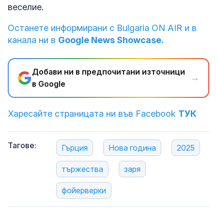
веселие.
Останете информирани с Bulgaria ON AIR и в
канала ни в
Google News Showcase.
Добави ни в предпочитани източници
→
в Google
Харесайте страницата ни във Facebook
ТУК
Тагове:
Гърция
Нова година
2025
тържества
заря
фойерверки