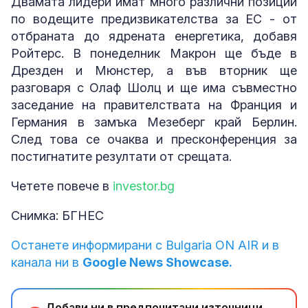
Двамата лидери имат много различни позиции
по водещите предизвикателства за ЕС - от
отбраната до ядрената енергетика, добавя
Ройтерс. В понеделник Макрон ще бъде в
Дрезден и Мюнстер, а във вторник ще
разговаря с Олаф Шолц и ще има съвместно
заседание на правителствата на Франция и
Германия в замъка Мезеберг край Берлин.
След това се очаква и пресконференция за
постигнатите резултати от срещата.
Четете повече в
investor.bg
Снимка: БГНЕС
Останете информирани с Bulgaria ON AIR и в
канала ни в
Google News Showcase.
Добави ни в предпочитани източници