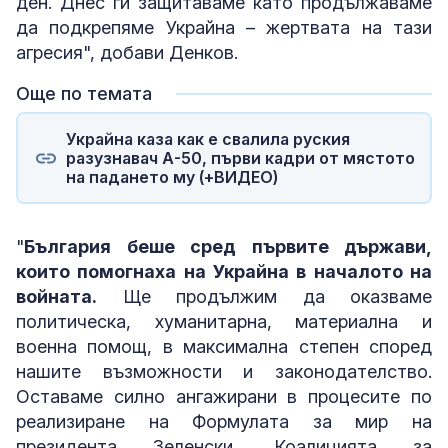
ден. Днес ги защитаваме като продължаваме
да подкрепяме Украйна – жертвата на тази
агресия", добави Денков.
Още по темата
Украйна каза как е свалила руския
разузнавач А-50, първи кадри от мястото
на падането му (+ВИДЕО)
"
България беше сред първите държави,
които помогнаха на Украйна в началото на
войната.
Ще продължим да оказваме
политическа, хуманитарна, материална и
военна помощ, в максимална степен според
нашите възможности и законодателство.
Оставаме силно ангажирани в процесите по
реализиране на Формулата за мир на
президента Зеленски, Коалицията за