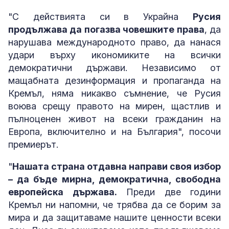
"С действията си в Украйна
Русия
продължава да погазва човешките права
, да
нарушава международното право, да нанася
удари върху икономиките на всички
демократични държави. Независимо от
мащабната дезинформация и пропаганда на
Кремъл, няма никакво съмнение, че Русия
воюва срещу правото на мирен, щастлив и
пълноценен живот на всеки гражданин на
Европа, включително и на България", посочи
премиерът.
"
Нашата страна отдавна направи своя избор
– да бъде мирна, демократична, свободна
европейска държава.
Преди две години
Кремъл ни напомни, че трябва да се борим за
мира и да защитаваме нашите ценности всеки