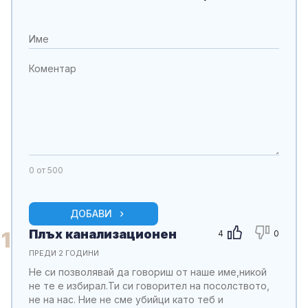
0
от 500
ДОБАВИ
Плъх канализационен
1
4
0
ПРЕДИ 2 ГОДИНИ
Не си позволявай да говориш от наше име,никой
не те е избирал.Ти си говорител на посолството,
не на нас. Ние не сме убийци като теб и