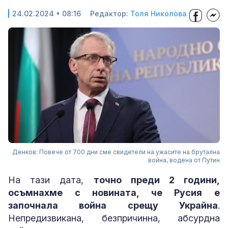
24.02.2024 • 08:16
Редактор:
Толя Николова
Денков: Повече от 700 дни сме свидетели на ужасите на брутална
война, водена от Путин
На тази дата,
точно преди 2 години,
осъмнахме с новината, че Русия е
започнала война срещу Украйна
.
Непредизвикана, безпричинна, абсурдна