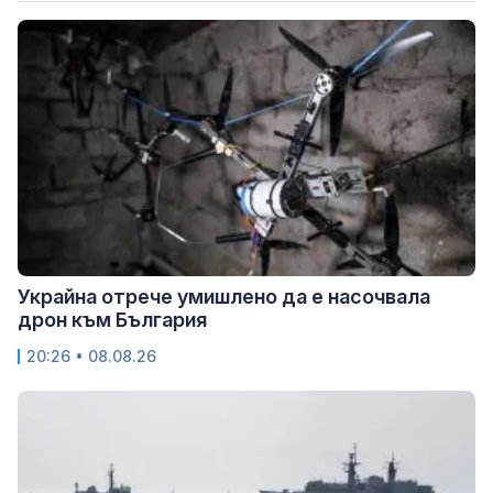
Украйна отрече умишлено да е насочвала
дрон към България
20:26 • 08.08.26