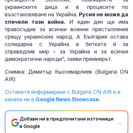
украинските деца и в процесите по
възстановяване на Украйна.
Русия не може да
спечели тази война.
И един ден ще има
правосъдие за всички военни престъпления
срещу украинския народ. А България остава
солидарна с Украйна в битката ѝ за
справедлив мир – за Украйна и за всички
демократични народи", заяви премиерът.
Снимка: Димитър Кьосемарлиев (Bulgaria ON
AIR)
Останете информирани с Bulgaria ON AIR и в
канала ни в
Google News Showcase.
Добави ни в предпочитани източници
→
в Google