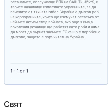
останалите, обслужващи ВПК на САЩ.Ти, #%^$, и
твоите началници използвате украинците, за да
печелите от тяхната гибел. Украйна е дългов роб
на корпорациите, които ще изсмучат остатъка от
нейните активи след войната, ако още я има,а
поколения украинци ще работят като роби и няма
да могат да върнат заемите. ЕС също е поробен с
дългове, защото е поръчител на Украйна.
1 - 1 от 1
Свят