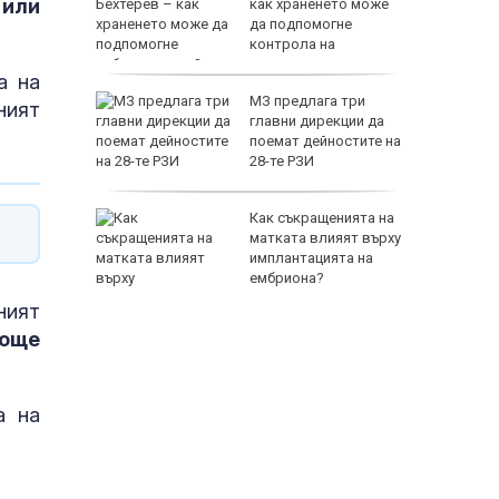
 или
ръв от
как храненето може
е групи
да подпомогне
контрола на
заболяването?
а на
” за
МЗ предлага три
ният
в Италия
главни дирекции да
поемат дейностите на
28-те РЗИ
 загинаха
Как съкращенията на
ака на
матката влияят върху
ев
имплантацията на
ембриона?
ният
 още
а на