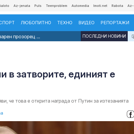
ialoto
Az-jenata
Puls
Teenproblem
Automedia
Imoti.net
Rabota
Az-
СПОРТ
ЛЮБОПИТНО
ТЕХНО
ВИДЕО
РЕПОРТАЖИ
арен прозорец ...
ПОСЛЕДНИ НОВИНИ
 в затворите, единият е
ви, че това е открита награда от Путин за изтезанията
ва