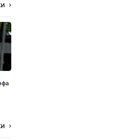
КИ
ефа
КИ