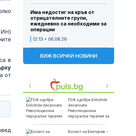
олко
Има недостиг на кръв от
отрицателните групи,
ежедневно са необходими за
операции
СИН)
ните
12:13 • 06.08.26
ВИЖ ВСИЧКИ НОВИНИ
са в
ърху
а от
FDA одобри Еnlicitide
decanoate:
дев" след
Революционна
ни
перорална терапия за
висок холестерол
овед
ма
Болест на Бехтерев –