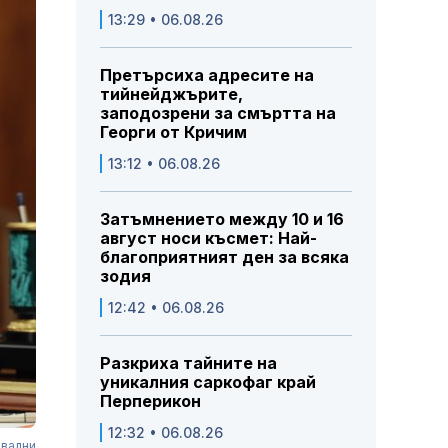
13:29 • 06.08.26
Претърсиха адресите на
тийнейджърите,
заподозрени за смъртта на
Георги от Кричим
13:12 • 06.08.26
Затъмнението между 10 и 16
август носи късмет: Най-
благоприятният ден за всяка
зодия
12:42 • 06.08.26
Разкриха тайните на
уникалния саркофаг край
Перперикон
12:32 • 06.08.26
авални