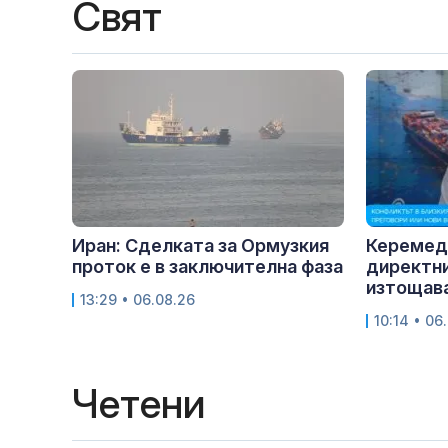
Свят
Иран: Сделката за Ормузкия
Керемед
проток е в заключителна фаза
директни
изтощава
13:29 • 06.08.26
10:14 • 06
Четени