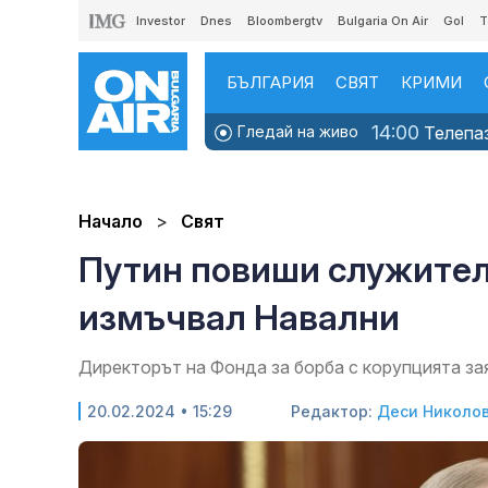
Investor
Dnes
Bloombergtv
Bulgaria On Air
Gol
T
БЪЛГАРИЯ
СВЯТ
КРИМИ
14:00
Гледай на живо
Телепаз
Начало
Свят
Путин повиши служители
измъчвал Навални
Директорът на Фонда за борба с корупцията зая
20.02.2024 • 15:29
Редактор:
Деси Николо