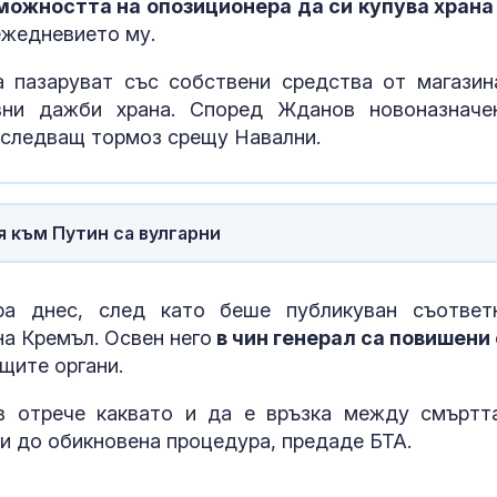
можността на опозиционера да си купува храна
недостиг на к
отрицателнит
ежедневието му.
 пазаруват със собствени средства от магазин
Код “червено
вни дажби храна. Според Жданов новоназначе
опасни жеги 
последващ тормоз срещу Навални.
СНИМКИ
Осем цивилни
 към Путин са вулгарни
след руска ат
жп гара до Ки
СНИМКИ
ра днес, след като беше публикуван съответ
на Кремъл. Освен него
в чин генерал са повишени
щите органи.
в отрече каквато и да е връзка между смъртт
и до обикновена процедура, предаде БТА.