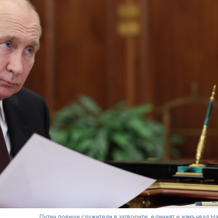
Путин повиши служители в затворите, единият е измъчвал Н