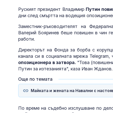
Руският президент Владимир
Путин пови
дни след смъртта на водещия опозиционе
Заместник-ръководителят на Федералн
Валерий Бояринев беше повишен в чин г
работи.
Директорът на Фонда за борба с корупци
канала си в социалната мрежа Telegram,
опозиционера в затвора.
"Това (повишен
Путин за изтезанията", каза Иван Жданов
Още по темата
Майката и жената на Навални с настоя
По време на съдебно изслушване по дело