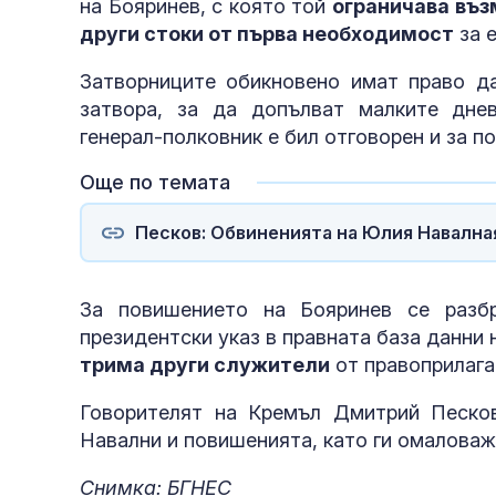
на Бояринев, с която той
ограничава въз
други стоки от първа необходимост
за 
Затворниците обикновено имат право да
затвора, за да допълват малките дне
генерал-полковник е бил отговорен и за 
Още по темата
Песков: Обвиненията на Юлия Навалная
За повишението на Бояринев се разб
президентски указ в правната база данни 
трима други служители
от правоприлага
Говорителят на Кремъл Дмитрий Песко
Навални и повишенията, като ги омаловаж
Снимка: БГНЕС