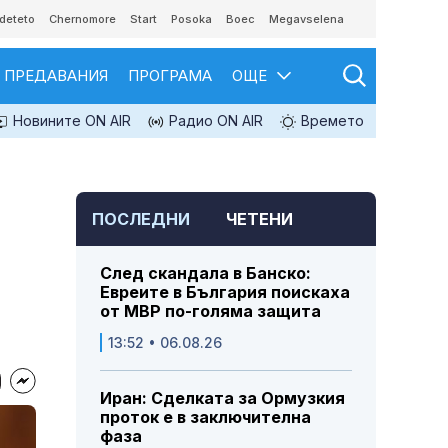
deteto
Chernomore
Start
Posoka
Boec
Megavselena
ПРЕДАВАНИЯ
ПРОГРАМА
ОЩЕ
Новините ON AIR
Радио ON AIR
Времето
ПОСЛЕДНИ
ЧЕТЕНИ
След скандала в Банско:
Евреите в България поискаха
от МВР по-голяма защита
13:52 • 06.08.26
Иран: Сделката за Ормузкия
проток е в заключителна
фаза