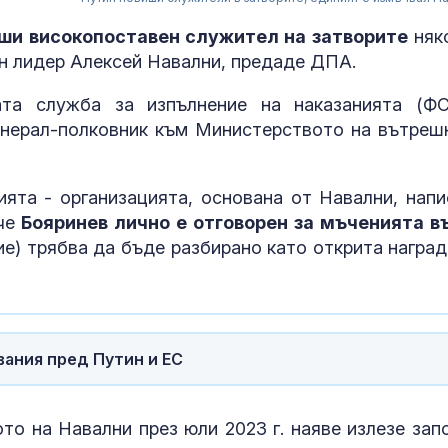
ши високопоставен служител на затворите
няк
н лидер Алексей Навални, предаде ДПА.
ата служба за изпълнение на наказанията (Ф
енерал-полковник към Министерството на вътреш
ята - организацията, основана от Навални, напи
 че
Бояринев лично е отговорен за мъченията в
ие) трябва да бъде разбирано като открита наград
.
“Галъп”: 42%
одобрение за
вания пред Путин и ЕС
кабинета "Ра
първите 100 д
управление
то на Навални през юли 2023 г. наяве излезе зап
Дарявайте! И