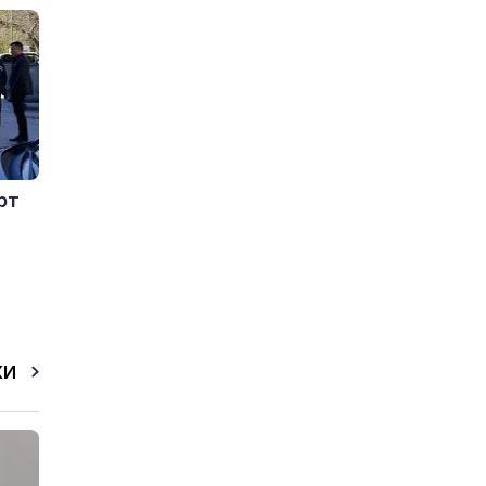
рт
КИ