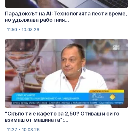
Парадоксът на AI: Технологията пести време,
но удължава работния...
11:50 • 10.08.26
"Скъпо ти е кафето за 2,50? Отиваш и си го
взимаш от машината":...
11:37 • 10.08.26