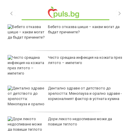
Бебето отказва шише – какви могат да
бъдат причините?
Често срещана инфекция на кожата през
лятото – импетиго
Дентално здраве от детството до
зрелостта: Менопауза и орално здраве -
хормоналният фактор в устната кухина
Дори лекото недоспиване може да
повиши теглото