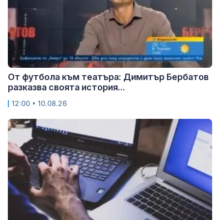
От футбола към театъра: Димитър Бербатов
разказва своята история...
12:00 • 10.08.26