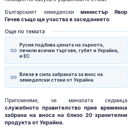
Българският земеделски
министър Явор
Гечев също ще участва в заседанието
.
Още по темата
Русия подбива цената на зърното,
печели всички търгове, губят и Украйна,
и ЕС
Влезе в сила забраната за внос на
земеделски стоки от Украйна
Припомняме, че миналата седмица
служебното правителство прие временна
забрана на вноса на близо 20 хранителни
продукта от Украйна.