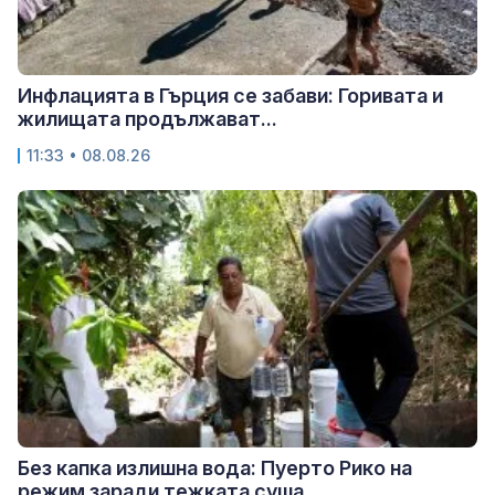
Инфлацията в Гърция се забави: Горивата и
жилищата продължават...
11:33 • 08.08.26
Без капка излишна вода: Пуерто Рико на
режим заради тежката суша...