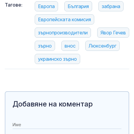
Тагове:
Европа
България
забрана
Европейската комисия
зърнопроизводители
Явор Гечев
зърно
внос
Люксенбург
украинско зърно
Добавяне на коментар