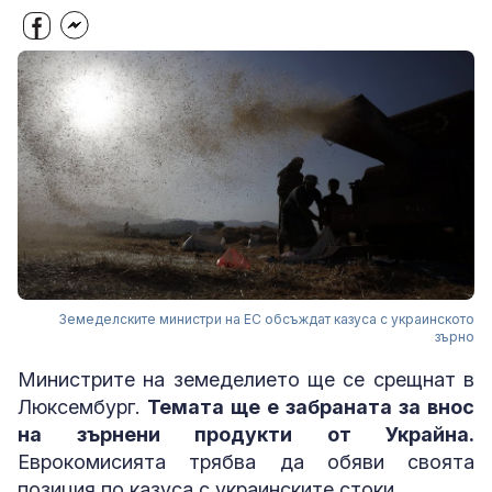
Земеделските министри на ЕС обсъждат казуса с украинското
зърно
Министрите на земеделието ще се срещнат в
Люксембург.
Темата ще е забраната за внос
на зърнени продукти от Украйна.
Еврокомисията трябва да обяви своята
позиция по казуса с украинските стоки.