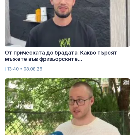
От прическата до брадата: Какво търсят
мъжете във фризьорските...
13:40 • 08.08.26