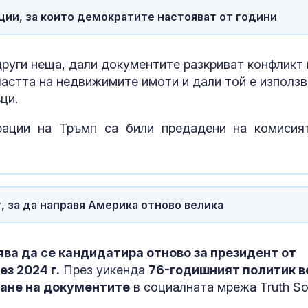
отговорност
ии, за които демократите настояват от години
Почина бащат
аржентинска
футболна зве
Лионел Меси
други неща, дали документите разкриват конфликт 
ластта на недвижимите имоти и дали той е използ
Рибарски, ПП:
ци.
Въпросът за 
дали е случай
рации на Тръмп са били предадени на комисия
опит за удар 
критична инфраструктура
 за да направя Америка отново велика
ява да се кандидатира отново за президент от
з 2024 г.
През уикенда
76-годишният политик в
ване на документите
в социалната мрежа Truth Soc