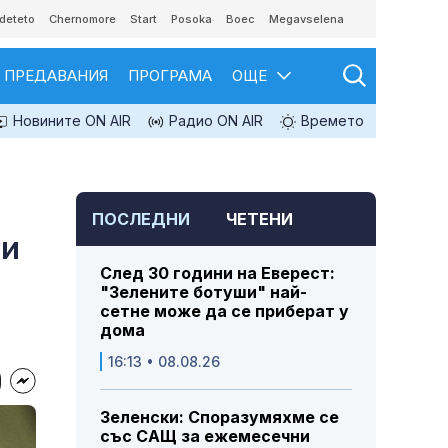
deteto
Chernomore
Start
Posoka
Boec
Megavselena
ПРЕДАВАНИЯ
ПРОГРАМА
ОЩЕ
Новините ON AIR
Радио ON AIR
Времето
ПОСЛЕДНИ
ЧЕТЕНИ
ли
След 30 години на Еверест:
"Зелените ботуши" най-
сетне може да се приберат у
дома
16:13 • 08.08.26
Зеленски: Споразумяхме се
със САЩ за ежемесечни