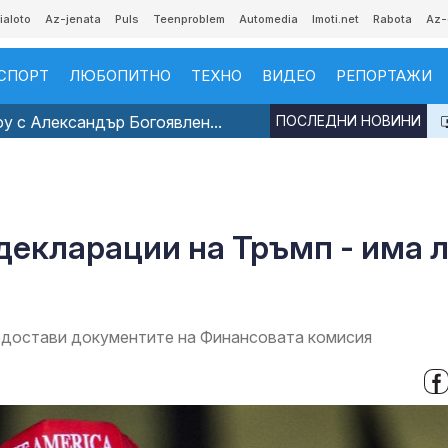
ialoto
Az-jenata
Puls
Teenproblem
Automedia
Imoti.net
Rabota
Az-
СПОРТ
ЛЮБОПИТНО
ТЕХНО
ВИДЕО
РЕПОРТАЖИ
 с Александър Богоявлен...
ПОСЛЕДНИ НОВИНИ
декларации на Тръмп - има 
едостави документите на Финансовата комисия