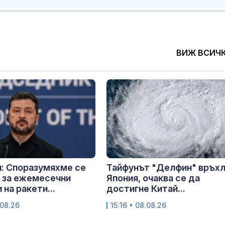
ВИЖ ВСИЧ
: Споразумяхме се
Тайфунът "Делфин" връх
 за ежемесечни
Япония, очаква се да
 на ракети...
достигне Китай...
.08.26
15:16 • 08.08.26