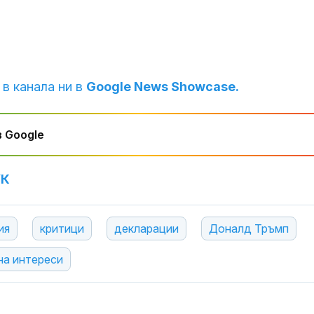
 в канала ни в
Google News Showcase.
 Google
УК
ия
критици
декларации
Доналд Тръмп
на интереси