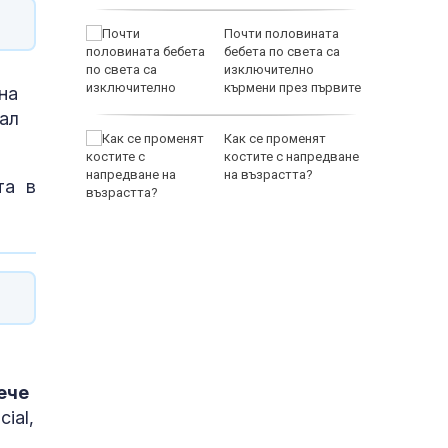
а на
Почти половината
та
бебета по света са
зда
изключително
кърмени през първите
на
шест месеца
вал
Как се променят
дрона е
костите с напредване
ност, или
на възрастта?
та в
по
ече
ial,