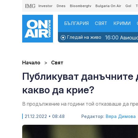
Investor
Dnes
Bloombergtv
Bulgaria On Air
Gol
T
БЪЛГАРИЯ
СВЯТ
КРИМИ
16:00
Гледай на живо
Авиошоу
Начало
Свят
Публикуват данъчните 
какво да крие?
В продължение на години той отказваше да пр
21.12.2022 • 08:48
Редактор:
Вяра Димова