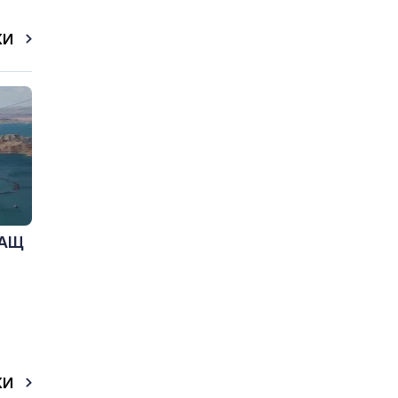
КИ
САЩ
КИ