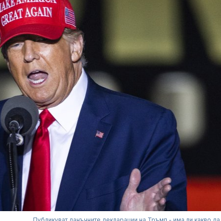
Публикуват данъчните декларации на Тръмп - има ли какво да