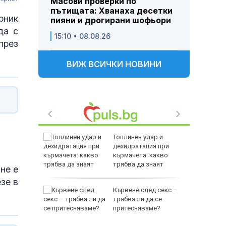
Масови проверки по
пътищата: Хванаха десетки
рник
пияни и дрогирани шофьори
да с
15:10 • 08.08.26
през
ВИЖ ВСИЧКИ НОВИНИ
край
Топлинен удар и
дехидратация при
е включи
кърмачета: какво
трябва да знаят
не е
родителите
зе в
за
Кървене след секс –
а Георги
трябва ли да се
съдието
притесняваме?
ичната