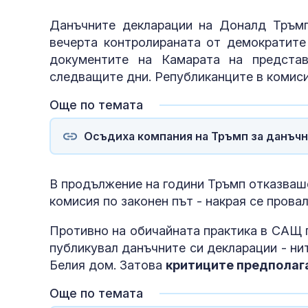
Данъчните декларации на Доналд Тръмп
вечерта контролираната от демократите
документите на Камарата на предста
следващите дни. Републиканците в комиси
Още по темата
Осъдиха компания на Тръмп за данъч
В продължение на години Тръмп отказваш
комисия по законен път - накрая се прова
Противно на обичайната практика в САЩ 
публикувал данъчните си декларации - нит
Белия дом. Затова
критиците предполага
Още по темата