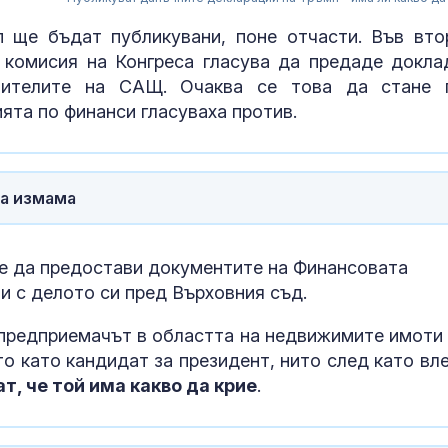
 ще бъдат публикувани, поне отчасти. Във вто
 комисия на Конгреса гласува да предаде докла
вителите на САЩ. Очаква се това да стане 
ята по финанси гласуваха против.
на измама
е да предостави документите на Финансовата
Голям пожар 
ли с делото си пред Върховния съд.
Асеновград:
Хеликоптер с
в гасенето
предприемачът в областта на недвижимите имоти 
о като кандидат за президент, нито след като вле
Иво Христов 
т, че той има какво да крие
.
убийството н
Кузев: Право
се гради на л