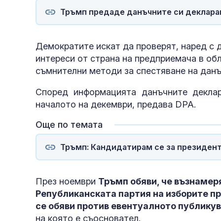
Тръмп предаде данъчните си декларац
Демократите искат да проверят, наред с 
интереси от страна на предприемача в об
съмнителни методи за спестяване на данъ
Според информацията данъчните декла
началото на декември, предава DPA.
Още по темата
Тръмп: Кандидатирам се за президент,
През ноември
Тръмп обяви, че възнамер
Републиканската партия на изборите пре
се обяви против евентуалното публику
на която е съосновател.