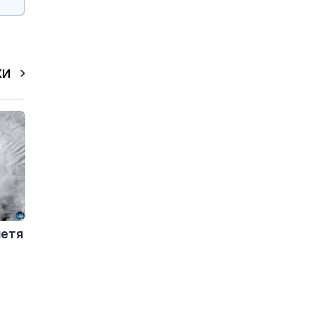
КИ
летя