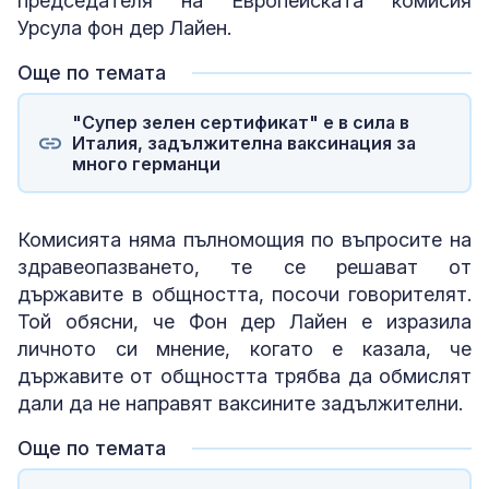
председателя на Европейската комисия
Урсула фон дер Лайен.
Още по темата
"Супер зелен сертификат" е в сила в
Италия, задължителна ваксинация за
много германци
Комисията няма пълномощия по въпросите на
здравеопазването, те се решават от
държавите в общността, посочи говорителят.
Той обясни, че Фон дер Лайен е изразила
личното си мнение, когато е казала, че
държавите от общността трябва да обмислят
дали да не направят ваксините задължителни.
Още по темата