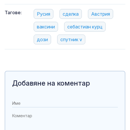
Тагове:
Русия
сделка
Австрия
ваксини
себастиан курц
дози
спутник v
Добавяне на коментар