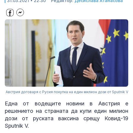
31.03.2021 • 22:30
Редактор:
Десислава Атанасова
Австрия договаря с Русия покупка на един милион дози от Sputnik V
Една от водещите новини в Австрия е
решението на страната да купи един милион
дози от руската ваксина срещу Ковид-19
Sputnik V.