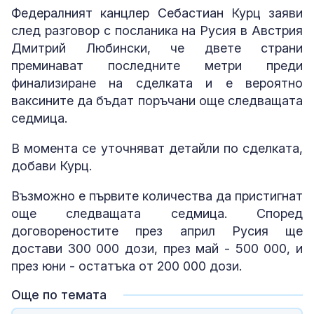
Федералният канцлер Себастиан Курц заяви
след разговор с посланика на Русия в Австрия
Дмитрий Любински, че двете страни
преминават последните метри преди
финализиране на сделката и е вероятно
ваксините да бъдат поръчани още следващата
седмица.
В момента се уточняват детайли по сделката,
добави Курц.
Възможно е първите количества да пристигнат
още следващата седмица. Според
договореностите през април Русия ще
достави 300 000 дози, през май - 500 000, и
през юни - остатъка от 200 000 дози.
Още по темата