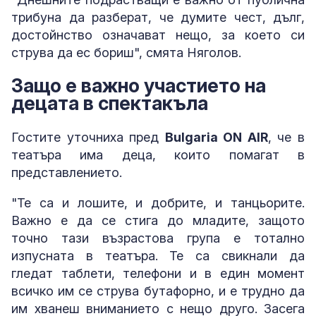
трибуна да разберат, че думите чест, дълг,
достойнство означават нещо, за което си
струва да ес бориш", смята Няголов.
Защо е важно участието на
децата в спектакъла
Гостите уточниха пред
Bulgaria ON AIR
, че в
театъра има деца, които помагат в
представлението.
"Те са и лошите, и добрите, и танцьорите.
Важно е да се стига до младите, защото
точно тази възрастова група е тотално
изпусната в театъра. Те са свикнали да
гледат таблети, телефони и в един момент
всичко им се струва бутафорно, и е трудно да
им хванеш вниманието с нещо друго. Засега