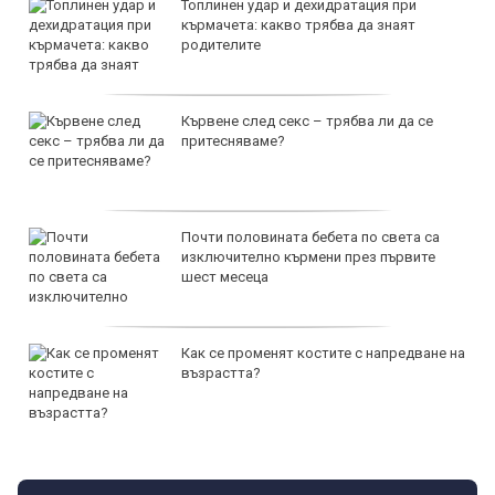
Топлинен удар и дехидратация при
кърмачета: какво трябва да знаят
родителите
Кървене след секс – трябва ли да се
притесняваме?
Почти половината бебета по света са
изключително кърмени през първите
шест месеца
Как се променят костите с напредване на
възрастта?