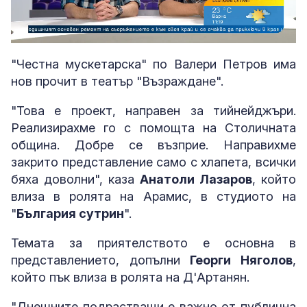
Loaded
:
Unmute
6.85%
"Честна мускетарска" по Валери Петров има
нов прочит в театър "Възраждане".
"Това е проект, направен за тийнейджъри.
Реализирахме го с помощта на Столичната
община. Добре се възприе. Направихме
закрито представление само с хлапета, всички
бяха доволни", каза
Анатоли Лазаров
, който
влиза в ролята на Арамис, в студиото на
"
България сутрин
".
Темата за приятелството е основна в
представлението, допълни
Георги Няголов
,
който пък влиза в ролята на Д'Артанян.
"Днешните подрастващи е важно от публична