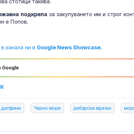
ква стотици такива.
ржавна подкрепа
за закупуването им и строг кон
ен е Попов.
 в канала ни в
Google News Showcase.
 Google
УК
делфини
Черно море
рибарски мрежи
мор