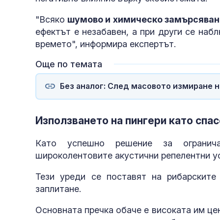
"Всяко
шумово и химическо замърсяван
ефектът е незабавен, а при други се наб
времето", информира експертът.
Още по темата
Без аналог: След масовото измиране н
Използването на пингери като спа
Като успешно решение за огранич
широколентовите акустични репелентни ус
Тези уреди се поставят на рибарските
заплитане.
Основната пречка обаче е високата им це