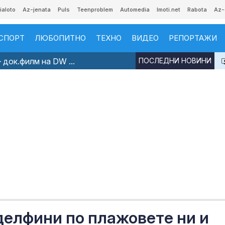
ialoto
Az-jenata
Puls
Teenproblem
Automedia
Imoti.net
Rabota
Az-
СПОРТ
ЛЮБОПИТНО
ТЕХНО
ВИДЕО
РЕПОРТАЖИ
 док.филм на DW ...
ПОСЛЕДНИ НОВИНИ
делфини по плажовете ни и