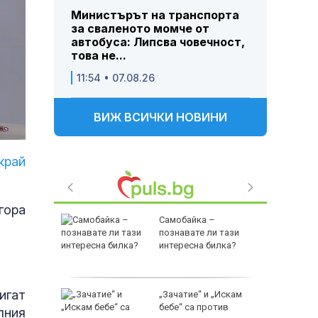
Министърът на транспорта
за сваленото момче от
автобуса: Липсва човечност,
това не...
11:54 • 07.08.26
ВИЖ ВСИЧКИ НОВИНИ
край
гора
 били
Самобайка –
 от час
познавате ли тази
интересна билка?
игат
т
„Зачатие“ и „Искам
е
бебе“ са против
лния