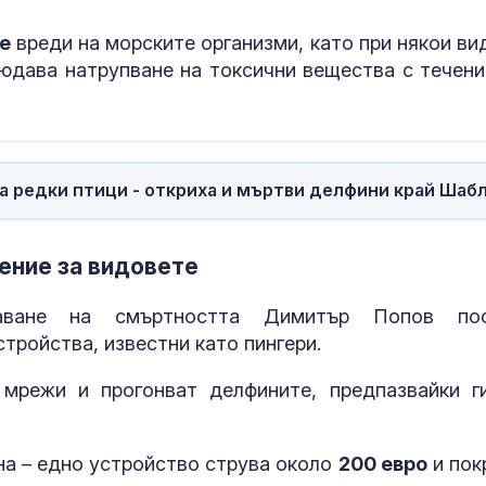
е
вреди на морските организми, като при някои ви
людава натрупване на токсични вещества с течени
а редки птици - откриха и мъртви делфини край Шаб
сение за видовете
аване на смъртността Димитър Попов по
тройства, известни като пингери.
 мрежи и прогонват делфините, предпазвайки г
на – едно устройство струва около
200 евро
и пок