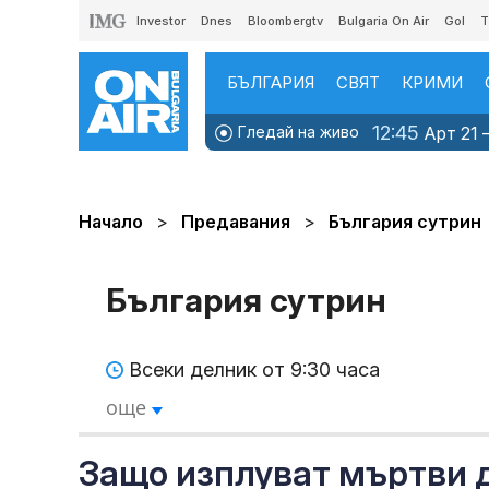
Investor
Dnes
Bloombergtv
Bulgaria On Air
Gol
T
БЪЛГАРИЯ
СВЯТ
КРИМИ
12:45
Гледай на живо
Арт 21 –
Начало
Предавания
България сутрин
България сутрин
Всеки делник от 9:30 часа
още
Защо изплуват мъртви 