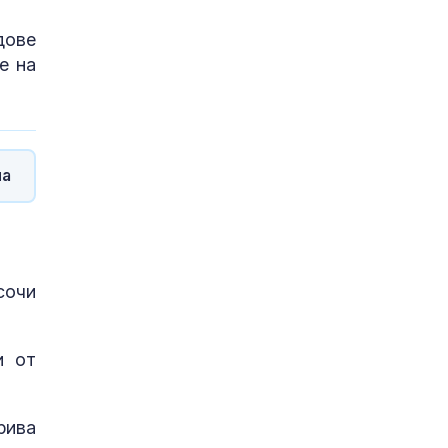
дове
е на
ла
сочи
и от
рива