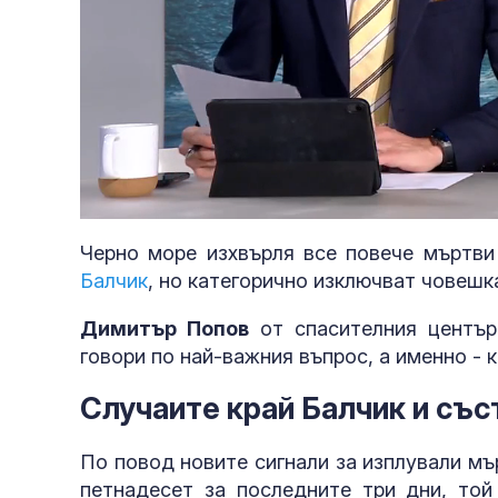
Loaded
:
Unmute
5.80%
Черно море изхвърля все повече мъртви
Балчик
, но категорично изключват човешк
Димитър Попов
от спасителния център
говори по най-важния въпрос, а именно - к
Случаите край Балчик и със
По повод новите сигнали за изплували мъ
петнадесет за последните три дни, то