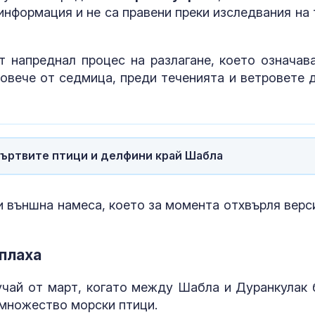
морално да с
информация и не са правени преки изследвания на 
дете със СОП
Братовчед на
т напреднал процес на разлагане, което означава
Георги: Не е
овече от седмица, преди теченията и ветровете д
проявявал ин
към деца, пиш
жени
Насилие в Ра
Малолетни би
смеят се и сн
ъртвите птици и делфини край Шабла
и външна намеса, което за момента отхвърля верс
аплаха
учай от март, когато между Шабла и Дуранкулак 
 множество морски птици.