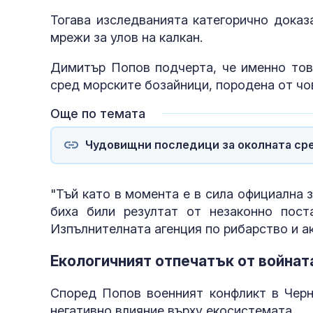
Тогава изследванията категорично доказ
мрежи за улов на калкан.
Димитър Попов подчерта, че именно тов
сред морските бозайници, породена от чо
Още по темата
Чудовищни последици за околната сре
"Тъй като в момента е в сила официална з
биха били резултат от незаконно пос
Изпълнителната агенция по рибарство и ак
Екологичният отпечатък от войнат
Според Попов военният конфликт в Черн
негативно влияние върху екосистемата.