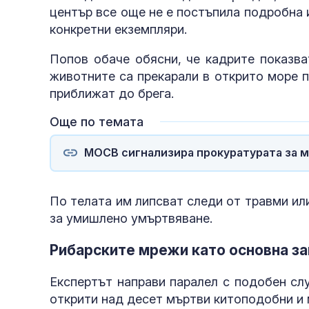
център все още не е постъпила подробна 
конкретни екземпляри.
Попов обаче обясни, че кадрите показва
животните са прекарали в открито море п
приближат до брега.
Още по темата
МОСВ сигнализира прокуратурата за м
По телата им липсват следи от травми ил
за умишлено умъртвяване.
Рибарските мрежи като основна з
Експертът направи паралел с подобен сл
открити над десет мъртви китоподобни и