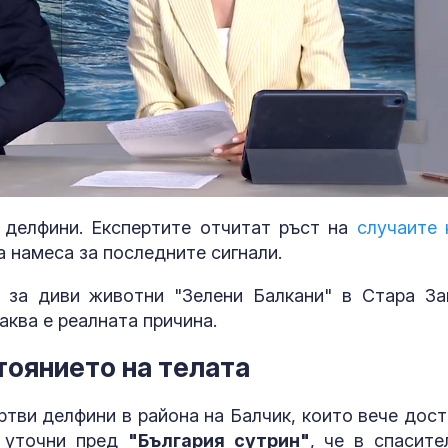
 делфини. Експертите отчитат ръст на
случаите 
а намеса за последните сигнали.
 за диви животни "Зелени Балкани" в Стара За
Малолетните
аква е реалната причина.
Георги повече
(СНИМКИ)
тоянието на телата
ртви делфини в района на Балчик, които вече дост
Транспортния
министър: Не 
й уточни пред
"България сутрин"
, че в спасите