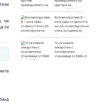
е свали
прехвърлянето на
тези
Центъра за
асистирана репродукция към НЗОК
 убития
Аполипопротеин B –
, че
кога само стойността
а ги
терес
на LDL-холестерола не
еше си с
стига за оценка на
сърдечносъдовия риск?
домир:
12 са новите
ят дете,
лекарства с
имат
положително
становище от ЕМА от
юли 2026 г.
иите
бяха