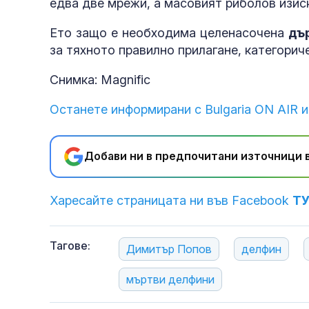
едва две мрежи, а масовият риболов изис
Ето защо е необходима целенасочена
дъ
за тяхното правилно прилагане, категорич
Снимка: Magnific
Останете информирани с Bulgaria ON AIR и
Добави ни в предпочитани източници в
Харесайте страницата ни във Facebook
Т
Тагове:
Димитър Попов
делфин
мъртви делфини