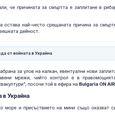
али, че причината за смъртта е заплитане в риба
а остава най-често срещаната причина за смърт
вешката дейност.
да от войната в Украйна
абрана за улов на калкан, евентуални нови заплит
тавени мрежи, чийто контрол е в правомощият
вакултури", посочи той в ефира на
Bulgaria ON AIR
а в Украйна
о море и присъствието на мини също оказват с